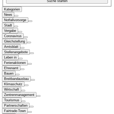
Kategorien
News
Notfallvorsorge
Stadt
Vergabe
Coronavirus
Gleichstellung
Amtsblatt
Stellenangebote
Leben in
Ferienaktionen
Ehrenamt
Bauen
Breitbandausbau
Klimaschutz
Wirtschaft
Zentrenmanagement
Tourismus
Partnerschaften
Fairtrade-Town