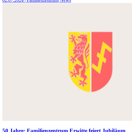
02.07.2024
| Familienzentrum
| News
50 Jahre: Familienzentrum Erwitte feiert Jubiläum