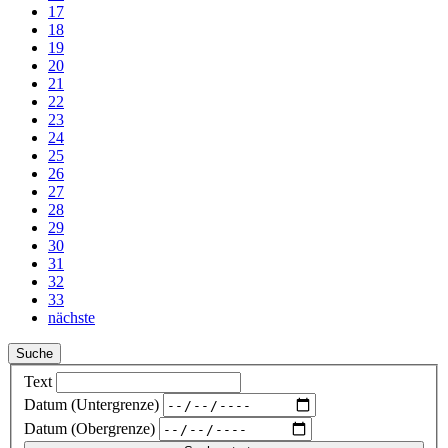
17
18
19
20
21
22
23
24
25
26
27
28
29
30
31
32
33
nächste
Suche
Text
Datum (Untergrenze)
Datum (Obergrenze)