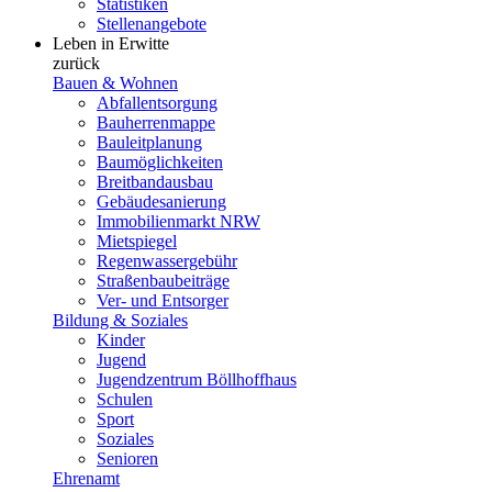
Statistiken
Stellenangebote
Leben in Erwitte
zurück
Bauen & Wohnen
Abfallentsorgung
Bauherrenmappe
Bauleitplanung
Baumöglichkeiten
Breitbandausbau
Gebäudesanierung
Immobilienmarkt NRW
Mietspiegel
Regenwassergebühr
Straßenbaubeiträge
Ver- und Entsorger
Bildung & Soziales
Kinder
Jugend
Jugendzentrum Böllhoffhaus
Schulen
Sport
Soziales
Senioren
Ehrenamt