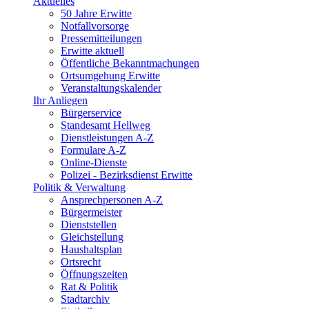
Aktuelles
50 Jahre Erwitte
Notfallvorsorge
Pressemitteilungen
Erwitte aktuell
Öffentliche Bekanntmachungen
Ortsumgehung Erwitte
Veranstaltungskalender
Ihr Anliegen
Bürgerservice
Standesamt Hellweg
Dienstleistungen A-Z
Formulare A-Z
Online-Dienste
Polizei - Bezirksdienst Erwitte
Politik & Verwaltung
Ansprechpersonen A-Z
Bürgermeister
Dienststellen
Gleichstellung
Haushaltsplan
Ortsrecht
Öffnungszeiten
Rat & Politik
Stadtarchiv