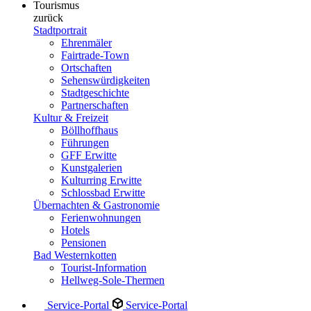
Tourismus
zurück
Stadtportrait
Ehrenmäler
Fairtrade-Town
Ortschaften
Sehenswürdigkeiten
Stadtgeschichte
Partnerschaften
Kultur & Freizeit
Böllhoffhaus
Führungen
GFF Erwitte
Kunstgalerien
Kulturring Erwitte
Schlossbad Erwitte
Übernachten & Gastronomie
Ferienwohnungen
Hotels
Pensionen
Bad Westernkotten
Tourist-Information
Hellweg-Sole-Thermen
Service-Portal
Service-Portal