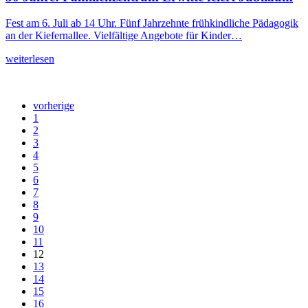
Fest am 6. Juli ab 14 Uhr. Fünf Jahrzehnte frühkindliche Pädagogik
an der Kiefernallee. Vielfältige Angebote für Kinder…
weiterlesen
vorherige
1
2
3
4
5
6
7
8
9
10
11
12
13
14
15
16