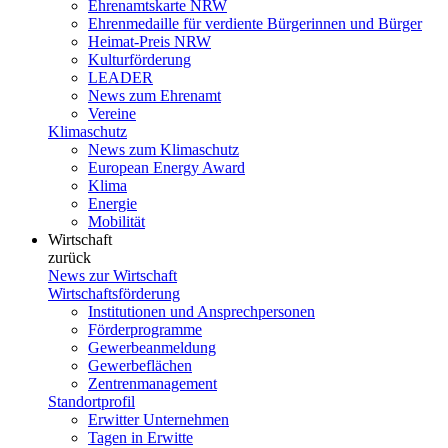
Ehrenamtskarte NRW
Ehrenmedaille für verdiente Bürgerinnen und Bürger
Heimat-Preis NRW
Kulturförderung
LEADER
News zum Ehrenamt
Vereine
Klimaschutz
News zum Klimaschutz
European Energy Award
Klima
Energie
Mobilität
Wirtschaft
zurück
News zur Wirtschaft
Wirtschaftsförderung
Institutionen und Ansprechpersonen
Förderprogramme
Gewerbeanmeldung
Gewerbeflächen
Zentrenmanagement
Standortprofil
Erwitter Unternehmen
Tagen in Erwitte