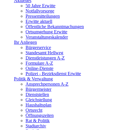
Aktuelles
50 Jahre Erwitte
Notfallvorsorge
Pressemitteilungen
Erwitte aktuell
Öffentliche Bekanntmachungen
Ortsumgehung Erwitte
Veranstaltungskalender
Ihr Anliegen
Bürgerservice
Standesamt Hellweg
Dienstleistungen A-Z
Formulare A-Z
Online-Dienste
Polizei - Bezirksdienst Erwitte
Politik & Verwaltung
Ansprechpersonen A-Z
Bürgermeister
Dienststellen
Gleichstellung
Haushaltsplan
Ortsrecht
Öffnungszeiten
Rat & Politik
Stadtarchiv