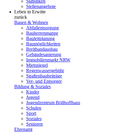
Statistiken
Stellenangebote
Leben in Erwitte
zurück
Bauen & Wohnen
Abfallentsorgung
Bauherrenmappe
Bauleitplanung
Baumöglichkeiten
Breitbandausbau
Gebäudesanierung
Immobilienmarkt NRW
Mietspiegel
Regenwassergebühr
Straßenbaubeiträge
Ver- und Entsorger
Bildung & Soziales
Kinder
Jugend
Jugendzentrum Böllhoffhaus
Schulen
Sport
Soziales
Senioren
Ehrenamt