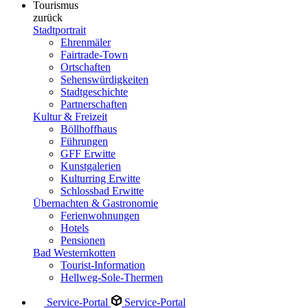
Tourismus
zurück
Stadtportrait
Ehrenmäler
Fairtrade-Town
Ortschaften
Sehenswürdigkeiten
Stadtgeschichte
Partnerschaften
Kultur & Freizeit
Böllhoffhaus
Führungen
GFF Erwitte
Kunstgalerien
Kulturring Erwitte
Schlossbad Erwitte
Übernachten & Gastronomie
Ferienwohnungen
Hotels
Pensionen
Bad Westernkotten
Tourist-Information
Hellweg-Sole-Thermen
Service-Portal
Service-Portal