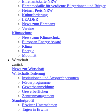
Ehrenamtskarte NRW
Ehrenmedaille für verdiente Bürgerinnen und Bürger
Heimat-Preis NRW
Kulturförderung
LEADER
News zum Ehrenamt
Vereine
Klimaschutz
News zum Klimaschutz
European Energy Award
Klima
Energie
Mobilität
Wirtschaft
zurück
News zur Wirtschaft
Wirtschaftsförderung
Institutionen und Ansprechpersonen
Förderprogramme
Gewerbeanmeldung
Gewerbeflächen
Zentrenmanagement
Standortprofil
Erwitter Unternehmen
Tagen in Erwitte