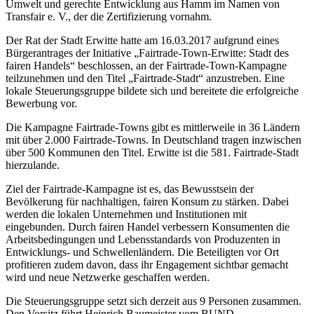
Umwelt und gerechte Entwicklung aus Hamm im Namen von
Transfair e. V., der die Zertifizierung vornahm.
Der Rat der Stadt Erwitte hatte am 16.03.2017 aufgrund eines
Bürgerantrages der Initiative „Fairtrade-Town-Erwitte: Stadt des
fairen Handels“ beschlossen, an der Fairtrade-Town-Kampagne
teilzunehmen und den Titel „Fairtrade-Stadt“ anzustreben. Eine
lokale Steuerungsgruppe bildete sich und bereitete die erfolgreiche
Bewerbung vor.
Die Kampagne Fairtrade-Towns gibt es mittlerweile in 36 Ländern
mit über 2.000 Fairtrade-Towns. In Deutschland tragen inzwischen
über 500 Kommunen den Titel. Erwitte ist die 581. Fairtrade-Stadt
hierzulande.
Ziel der Fairtrade-Kampagne ist es, das Bewusstsein der
Bevölkerung für nachhaltigen, fairen Konsum zu stärken. Dabei
werden die lokalen Unternehmen und Institutionen mit
eingebunden. Durch fairen Handel verbessern Konsumenten die
Arbeitsbedingungen und Lebensstandards von Produzenten in
Entwicklungs- und Schwellenländern. Die Beteiligten vor Ort
profitieren zudem davon, dass ihr Engagement sichtbar gemacht
wird und neue Netzwerke geschaffen werden.
Die Steuerungsgruppe setzt sich derzeit aus 9 Personen zusammen.
Den Vorsitz führt Heinrich Baumeister vom BUND.