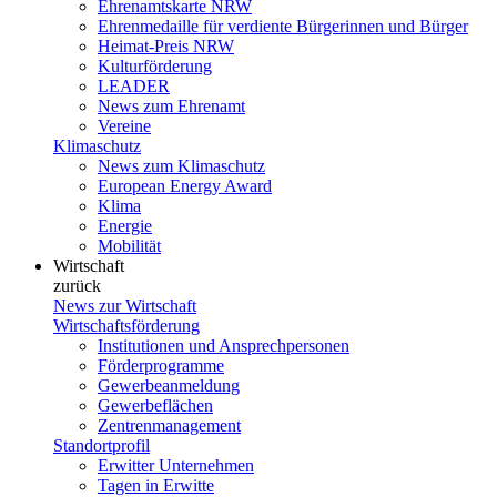
Ehrenamtskarte NRW
Ehrenmedaille für verdiente Bürgerinnen und Bürger
Heimat-Preis NRW
Kulturförderung
LEADER
News zum Ehrenamt
Vereine
Klimaschutz
News zum Klimaschutz
European Energy Award
Klima
Energie
Mobilität
Wirtschaft
zurück
News zur Wirtschaft
Wirtschaftsförderung
Institutionen und Ansprechpersonen
Förderprogramme
Gewerbeanmeldung
Gewerbeflächen
Zentrenmanagement
Standortprofil
Erwitter Unternehmen
Tagen in Erwitte