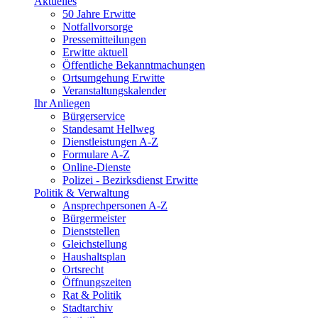
Aktuelles
50 Jahre Erwitte
Notfallvorsorge
Pressemitteilungen
Erwitte aktuell
Öffentliche Bekanntmachungen
Ortsumgehung Erwitte
Veranstaltungskalender
Ihr Anliegen
Bürgerservice
Standesamt Hellweg
Dienstleistungen A-Z
Formulare A-Z
Online-Dienste
Polizei - Bezirksdienst Erwitte
Politik & Verwaltung
Ansprechpersonen A-Z
Bürgermeister
Dienststellen
Gleichstellung
Haushaltsplan
Ortsrecht
Öffnungszeiten
Rat & Politik
Stadtarchiv