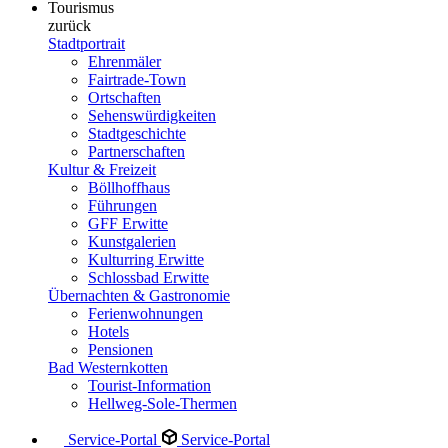
Tourismus
zurück
Stadtportrait
Ehrenmäler
Fairtrade-Town
Ortschaften
Sehenswürdigkeiten
Stadtgeschichte
Partnerschaften
Kultur & Freizeit
Böllhoffhaus
Führungen
GFF Erwitte
Kunstgalerien
Kulturring Erwitte
Schlossbad Erwitte
Übernachten & Gastronomie
Ferienwohnungen
Hotels
Pensionen
Bad Westernkotten
Tourist-Information
Hellweg-Sole-Thermen
Service-Portal
Service-Portal