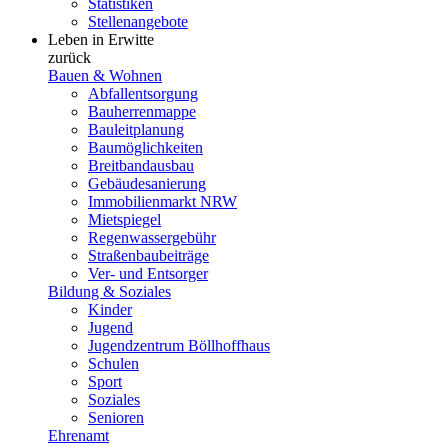
Statistiken
Stellenangebote
Leben in Erwitte
zurück
Bauen & Wohnen
Abfallentsorgung
Bauherrenmappe
Bauleitplanung
Baumöglichkeiten
Breitbandausbau
Gebäudesanierung
Immobilienmarkt NRW
Mietspiegel
Regenwassergebühr
Straßenbaubeiträge
Ver- und Entsorger
Bildung & Soziales
Kinder
Jugend
Jugendzentrum Böllhoffhaus
Schulen
Sport
Soziales
Senioren
Ehrenamt