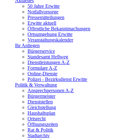
Aktuelles
50 Jahre Erwitte
Notfallvorsorge
Pressemitteilungen
Erwitte aktuell
Öffentliche Bekanntmachungen
Ortsumgehung Erwitte
Veranstaltungskalender
Ihr Anliegen
Bürgerservice
Standesamt Hellweg
Dienstleistungen A-Z
Formulare A-Z
Online-Dienste
Polizei - Bezirksdienst Erwitte
Politik & Verwaltung
Ansprechpersonen A-Z
Bürgermeister
Dienststellen
Gleichstellung
Haushaltsplan
Ortsrecht
Öffnungszeiten
Rat & Politik
Stadtarchiv