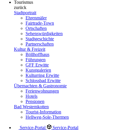
Tourismus
zurück
Stadtportrait
Ehrenmäler
Fairtrade-Town
Ortschaften
Sehenswürdigkeiten
Stadtgeschichte
Partnerschaften
Kultur & Freizeit
Böllhoffhaus
Führungen
GFF Erwitte
Kunstgalerien
Kulturring Erwitte
Schlossbad Erwitte
Übernachten & Gastronomie
Ferienwohnungen
Hotels
Pensionen
Bad Westernkotten
Tourist-Information
Hellweg-Sole-Thermen
Service-Portal
Service-Portal