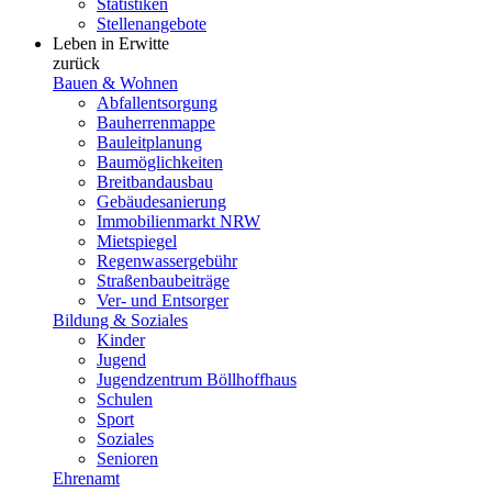
Statistiken
Stellenangebote
Leben in Erwitte
zurück
Bauen & Wohnen
Abfallentsorgung
Bauherrenmappe
Bauleitplanung
Baumöglichkeiten
Breitbandausbau
Gebäudesanierung
Immobilienmarkt NRW
Mietspiegel
Regenwassergebühr
Straßenbaubeiträge
Ver- und Entsorger
Bildung & Soziales
Kinder
Jugend
Jugendzentrum Böllhoffhaus
Schulen
Sport
Soziales
Senioren
Ehrenamt