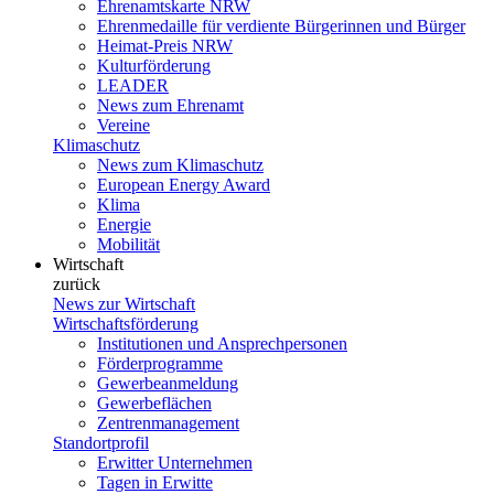
Ehrenamtskarte NRW
Ehrenmedaille für verdiente Bürgerinnen und Bürger
Heimat-Preis NRW
Kulturförderung
LEADER
News zum Ehrenamt
Vereine
Klimaschutz
News zum Klimaschutz
European Energy Award
Klima
Energie
Mobilität
Wirtschaft
zurück
News zur Wirtschaft
Wirtschaftsförderung
Institutionen und Ansprechpersonen
Förderprogramme
Gewerbeanmeldung
Gewerbeflächen
Zentrenmanagement
Standortprofil
Erwitter Unternehmen
Tagen in Erwitte