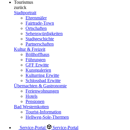
Tourismus
zurück
Stadtportrait
Ehrenmäler
Fairtrade-Town
Ortschaften
Sehenswürdigkeiten
Stadtgeschichte
Partnerschaften
Kultur & Freizeit
Böllhoffhaus
Führungen
GFF Erwitte
Kunstgalerien
Kulturring Erwitte
Schlossbad Erwitte
Übernachten & Gastronomie
Ferienwohnungen
Hotels
Pensionen
Bad Westernkotten
Tourist-Information
Hellweg-Sole-Thermen
Service-Portal
Service-Portal