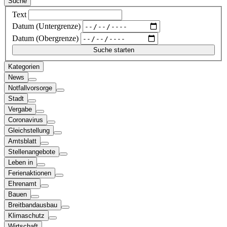
Suche
Text
Datum (Untergrenze)
Datum (Obergrenze)
Kategorien
News
Notfallvorsorge
Stadt
Vergabe
Coronavirus
Gleichstellung
Amtsblatt
Stellenangebote
Leben in
Ferienaktionen
Ehrenamt
Bauen
Breitbandausbau
Klimaschutz
Wirtschaft