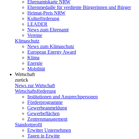
Ehrenamtskarte NRW
Ehrenmedaille für verdiente Bürgerinnen und Bürger
Heimat-Preis NRW
Kulturförderung
LEADER
News zum Ehrenamt
Vereine
Klimaschutz
News zum Klimaschutz
European Energy Award
Klima
Energie
Mobilität
Wirtschaft
zurück
News zur Wirtschaft
Wirtschaftsförderung
Institutionen und Ansprechpersonen
Förderprogramme
Gewerbeanmeldung
Gewerbeflächen
Zentrenmanagement
Standortprofil
Erwitter Unternehmen
Tagen in Erwitte