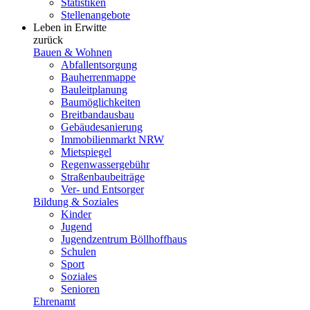
Statistiken
Stellenangebote
Leben in Erwitte
zurück
Bauen & Wohnen
Abfallentsorgung
Bauherrenmappe
Bauleitplanung
Baumöglichkeiten
Breitbandausbau
Gebäudesanierung
Immobilienmarkt NRW
Mietspiegel
Regenwassergebühr
Straßenbaubeiträge
Ver- und Entsorger
Bildung & Soziales
Kinder
Jugend
Jugendzentrum Böllhoffhaus
Schulen
Sport
Soziales
Senioren
Ehrenamt