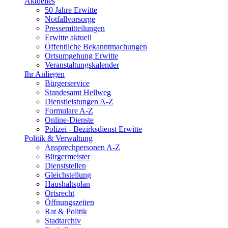
Aktuelles
50 Jahre Erwitte
Notfallvorsorge
Pressemitteilungen
Erwitte aktuell
Öffentliche Bekanntmachungen
Ortsumgehung Erwitte
Veranstaltungskalender
Ihr Anliegen
Bürgerservice
Standesamt Hellweg
Dienstleistungen A-Z
Formulare A-Z
Online-Dienste
Polizei - Bezirksdienst Erwitte
Politik & Verwaltung
Ansprechpersonen A-Z
Bürgermeister
Dienststellen
Gleichstellung
Haushaltsplan
Ortsrecht
Öffnungszeiten
Rat & Politik
Stadtarchiv