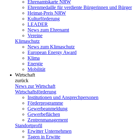
Ehrenamtskarte NRW
Ehrenmedaille für verdiente Bürgerinnen und Bürger
Heimat-Preis NRW
Kulturförderung
LEADER
News zum Ehrenamt
Vereine
Klimaschutz
News zum Klimaschutz
European Energy Award
Klima
Energie
Mobilität
Wirtschaft
zurück
News zur Wirtschaft
Wirtschaftsförderung
Institutionen und Ansprechpersonen
Förderprogramme
Gewerbeanmeldung
Gewerbeflächen
Zentrenmanagement
Standortprofil
Erwitter Unternehmen
Tagen in Erwitte