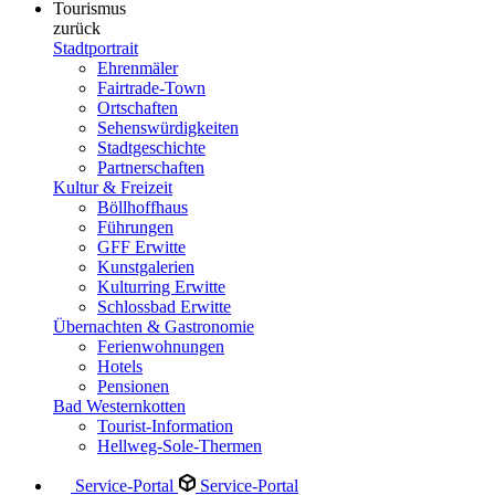
Tourismus
zurück
Stadtportrait
Ehrenmäler
Fairtrade-Town
Ortschaften
Sehenswürdigkeiten
Stadtgeschichte
Partnerschaften
Kultur & Freizeit
Böllhoffhaus
Führungen
GFF Erwitte
Kunstgalerien
Kulturring Erwitte
Schlossbad Erwitte
Übernachten & Gastronomie
Ferienwohnungen
Hotels
Pensionen
Bad Westernkotten
Tourist-Information
Hellweg-Sole-Thermen
Service-Portal
Service-Portal