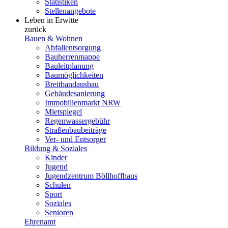
Statistiken
Stellenangebote
Leben in Erwitte
zurück
Bauen & Wohnen
Abfallentsorgung
Bauherrenmappe
Bauleitplanung
Baumöglichkeiten
Breitbandausbau
Gebäudesanierung
Immobilienmarkt NRW
Mietspiegel
Regenwassergebühr
Straßenbaubeiträge
Ver- und Entsorger
Bildung & Soziales
Kinder
Jugend
Jugendzentrum Böllhoffhaus
Schulen
Sport
Soziales
Senioren
Ehrenamt