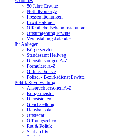
Aktuelles
50 Jahre Erwitte
Notfallvorsorge
Pressemitteilungen
Erwitte aktuell
Öffentliche Bekanntmachungen
Ortsumgehung Erwitte
Veranstaltungskalender
Ihr Anliegen
Bürgerservice
Standesamt Hellweg
Dienstleistungen A-Z
Formulare A-Z
Online-Dienste
Polizei - Bezirksdienst Erwitte
Politik & Verwaltung
Ansprechpersonen A-Z
Bürgermeister
Dienststellen
Gleichstellung
Haushaltsplan
Ortsrecht
Öffnungszeiten
Rat & Politik
Stadtarchiv