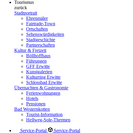
Tourismus
zurück
Stadtportrait
Ehrenmäler
Fairtrade-Town
Ortschaften
Sehenswürdigkeiten
Stadtgeschichte
Partnerschaften
Kultur & Freizeit
Böllhoffhaus
Führungen
GFF Erwitte
Kunstgalerien
Kulturring Erwitte
Schlossbad Erwitte
Übernachten & Gastronomie
Ferienwohnungen
Hotels
Pensionen
Bad Westernkotten
Tourist-Information
Hellweg-Sole-Thermen
Service-Portal
Service-Portal