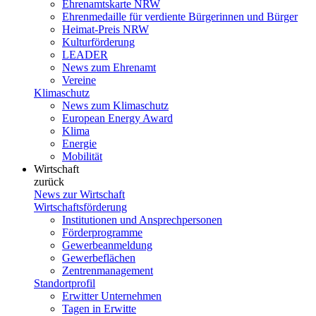
Ehrenamtskarte NRW
Ehrenmedaille für verdiente Bürgerinnen und Bürger
Heimat-Preis NRW
Kulturförderung
LEADER
News zum Ehrenamt
Vereine
Klimaschutz
News zum Klimaschutz
European Energy Award
Klima
Energie
Mobilität
Wirtschaft
zurück
News zur Wirtschaft
Wirtschaftsförderung
Institutionen und Ansprechpersonen
Förderprogramme
Gewerbeanmeldung
Gewerbeflächen
Zentrenmanagement
Standortprofil
Erwitter Unternehmen
Tagen in Erwitte