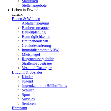
Statistiken
Stellenangebote
Leben in Erwitte
zurück
Bauen & Wohnen
Abfallentsorgung
Bauherrenmappe
Bauleitplanung
Baumöglichkeiten
Breitbandausbau
Gebäudesanierung
Immobilienmarkt NRW
Mietspiegel
Regenwassergebühr
Straßenbaubeiträge
Ver- und Entsorger
Bildung & Soziales
Kinder
Jugend
Jugendzentrum Böllhoffhaus
Schulen
Sport
Soziales
Senioren
Ehrenamt