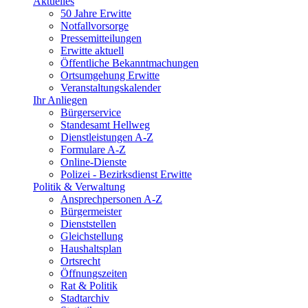
Aktuelles
50 Jahre Erwitte
Notfallvorsorge
Pressemitteilungen
Erwitte aktuell
Öffentliche Bekanntmachungen
Ortsumgehung Erwitte
Veranstaltungskalender
Ihr Anliegen
Bürgerservice
Standesamt Hellweg
Dienstleistungen A-Z
Formulare A-Z
Online-Dienste
Polizei - Bezirksdienst Erwitte
Politik & Verwaltung
Ansprechpersonen A-Z
Bürgermeister
Dienststellen
Gleichstellung
Haushaltsplan
Ortsrecht
Öffnungszeiten
Rat & Politik
Stadtarchiv