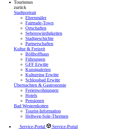
Tourismus
zurück
Stadtportrait
Ehrenmäler
Fairtrade-Town
Ortschaften
Sehenswürdigkeiten
Stadtgeschichte
Partnerschaften
Kultur & Freizeit
Böllhoffhaus
Führungen
GFF Erwitte
Kunstgalerien
Kulturring Erwitte
Schlossbad Erwitte
Übernachten & Gastronomie
Ferienwohnungen
Hotels
Pensionen
Bad Westernkotten
Tourist-Information
Hellweg-Sole-Thermen
Service-Portal
Service-Portal