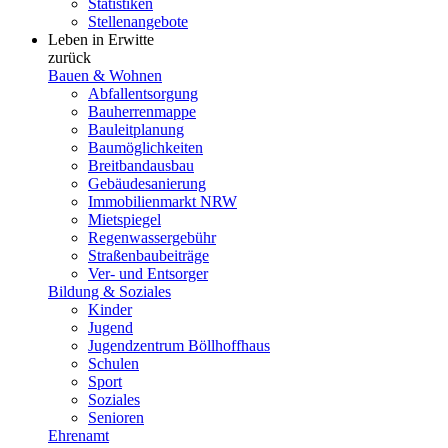
Statistiken
Stellenangebote
Leben in Erwitte
zurück
Bauen & Wohnen
Abfallentsorgung
Bauherrenmappe
Bauleitplanung
Baumöglichkeiten
Breitbandausbau
Gebäudesanierung
Immobilienmarkt NRW
Mietspiegel
Regenwassergebühr
Straßenbaubeiträge
Ver- und Entsorger
Bildung & Soziales
Kinder
Jugend
Jugendzentrum Böllhoffhaus
Schulen
Sport
Soziales
Senioren
Ehrenamt