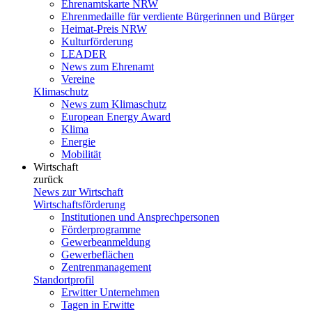
Ehrenamtskarte NRW
Ehrenmedaille für verdiente Bürgerinnen und Bürger
Heimat-Preis NRW
Kulturförderung
LEADER
News zum Ehrenamt
Vereine
Klimaschutz
News zum Klimaschutz
European Energy Award
Klima
Energie
Mobilität
Wirtschaft
zurück
News zur Wirtschaft
Wirtschaftsförderung
Institutionen und Ansprechpersonen
Förderprogramme
Gewerbeanmeldung
Gewerbeflächen
Zentrenmanagement
Standortprofil
Erwitter Unternehmen
Tagen in Erwitte