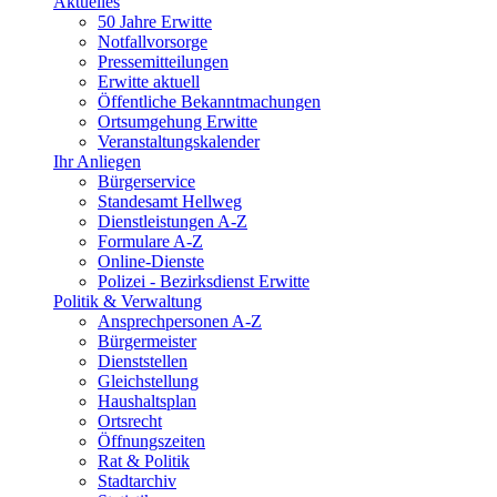
Aktuelles
50 Jahre Erwitte
Notfallvorsorge
Pressemitteilungen
Erwitte aktuell
Öffentliche Bekanntmachungen
Ortsumgehung Erwitte
Veranstaltungskalender
Ihr Anliegen
Bürgerservice
Standesamt Hellweg
Dienstleistungen A-Z
Formulare A-Z
Online-Dienste
Polizei - Bezirksdienst Erwitte
Politik & Verwaltung
Ansprechpersonen A-Z
Bürgermeister
Dienststellen
Gleichstellung
Haushaltsplan
Ortsrecht
Öffnungszeiten
Rat & Politik
Stadtarchiv