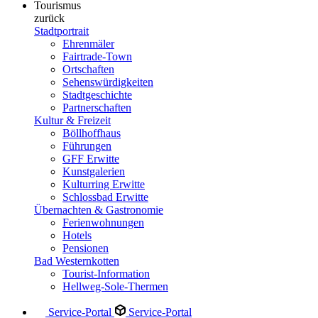
Tourismus
zurück
Stadtportrait
Ehrenmäler
Fairtrade-Town
Ortschaften
Sehenswürdigkeiten
Stadtgeschichte
Partnerschaften
Kultur & Freizeit
Böllhoffhaus
Führungen
GFF Erwitte
Kunstgalerien
Kulturring Erwitte
Schlossbad Erwitte
Übernachten & Gastronomie
Ferienwohnungen
Hotels
Pensionen
Bad Westernkotten
Tourist-Information
Hellweg-Sole-Thermen
Service-Portal
Service-Portal