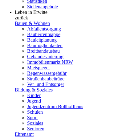
Statistiken
Stellenangebote
Leben in Erwitte
zurück
Bauen & Wohnen
Abfallentsorgung
Bauherrenmappe
Bauleitplanung
Baumöglichkeiten
Breitbandausbau
Gebäudesanierung
Immobilienmarkt NRW
Mietspiegel
Regenwassergebühr
Straßenbaubeiträge
Ver- und Entsorger
Bildung & Soziales
Kinder
Jugend
Jugendzentrum Böllhoffhaus
Schulen
Sport
Soziales
Senioren
Ehrenamt