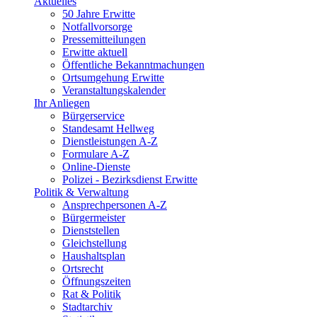
Aktuelles
50 Jahre Erwitte
Notfallvorsorge
Pressemitteilungen
Erwitte aktuell
Öffentliche Bekanntmachungen
Ortsumgehung Erwitte
Veranstaltungskalender
Ihr Anliegen
Bürgerservice
Standesamt Hellweg
Dienstleistungen A-Z
Formulare A-Z
Online-Dienste
Polizei - Bezirksdienst Erwitte
Politik & Verwaltung
Ansprechpersonen A-Z
Bürgermeister
Dienststellen
Gleichstellung
Haushaltsplan
Ortsrecht
Öffnungszeiten
Rat & Politik
Stadtarchiv