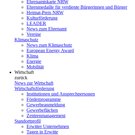
Ehrenamtskarte NRW
Ehrenmedaille für verdiente Bürgerinnen und Bürger
Heimat-Preis NRW
Kulturförderung
LEADER
News zum Ehrenamt
Vereine
Klimaschutz
News zum Klimaschutz
European Energy Award
Klima
Energie
Mobilität
Wirtschaft
zurück
News zur Wirtschaft
Wirtschaftsförderung
Institutionen und Ansprechpersonen
Förderprogramme
Gewerbeanmeldung
Gewerbeflächen
Zentrenmanagement
Standortprofil
Erwitter Unternehmen
Tagen in Erwitte