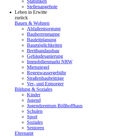
Statistiken
Stellenangebote
Leben in Erwitte
zurück
Bauen & Wohnen
Abfallentsorgung
Bauherrenmappe
Bauleitplanung
Baumöglichkeiten
Breitbandausbau
Gebäudesanierung
Immobilienmarkt NRW
Mietspiegel
Regenwassergebühr
Straßenbaubeiträge
Ver- und Entsorger
Bildung & Soziales
Kinder
Jugend
Jugendzentrum Böllhoffhaus
Schulen
Sport
Soziales
Senioren
Ehrenamt