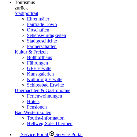
Tourismus
zurück
Stadtportrait
Ehrenmäler
Fairtrade-Town
Ortschaften
Sehenswürdigkeiten
Stadtgeschichte
Partnerschaften
Kultur & Freizeit
Böllhoffhaus
Führungen
GFF Erwitte
Kunstgalerien
Kulturring Erwitte
Schlossbad Erwitte
Übernachten & Gastronomie
Ferienwohnungen
Hotels
Pensionen
Bad Westernkotten
Tourist-Information
Hellweg-Sole-Thermen
Service-Portal
Service-Portal