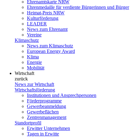
Ehrenamtskarte NRW
Ehrenmedaille für verdiente Bürgerinnen und Bürger
Heimat-Preis NRW
Kulturförderung
LEADER
News zum Ehrenamt
Vereine
Klimaschutz
News zum Klimaschutz
European Energy Award
Klima
Energie
Mobilität
Wirtschaft
zurück
News zur Wirtschaft
Wirtschaftsförderung
Institutionen und Ansprechpersonen
Förderprogramme
Gewerbeanmeldung
Gewerbeflächen
Zentrenmanagement
Standortprofil
Erwitter Unternehmen
Tagen in Erwitte