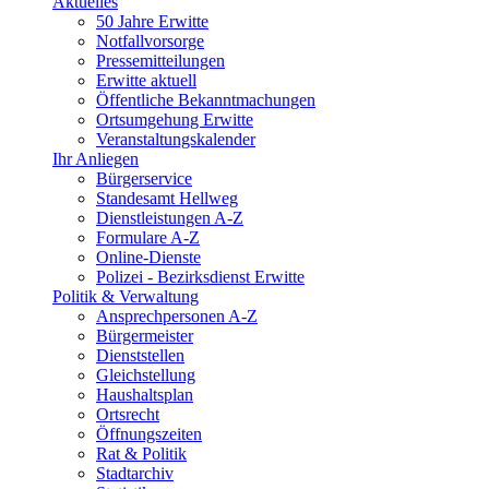
Aktuelles
50 Jahre Erwitte
Notfallvorsorge
Pressemitteilungen
Erwitte aktuell
Öffentliche Bekanntmachungen
Ortsumgehung Erwitte
Veranstaltungskalender
Ihr Anliegen
Bürgerservice
Standesamt Hellweg
Dienstleistungen A-Z
Formulare A-Z
Online-Dienste
Polizei - Bezirksdienst Erwitte
Politik & Verwaltung
Ansprechpersonen A-Z
Bürgermeister
Dienststellen
Gleichstellung
Haushaltsplan
Ortsrecht
Öffnungszeiten
Rat & Politik
Stadtarchiv