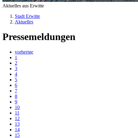
Aktuelles aus Erwitte
Stadt Erwitte
Aktuelles
Pressemeldungen
vorherige
1
2
3
4
5
6
7
8
9
10
11
12
13
14
15