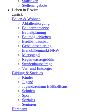
Statistiken
Stellenangebote
Leben in Erwitte
zurück
Bauen & Wohnen
Abfallentsorgung
Bauherrenmappe
Bauleitplanung
Baumöglichkeiten
Breitbandausbau
Gebäudesanierung
Immobilienmarkt NRW
Mietspiegel
Regenwassergebühr
Straßenbaubeiträge
Ver- und Entsorger
Bildung & Soziales
Kinder
Jugend
Jugendzentrum Böllhoffhaus
Schulen
Sport
Soziales
Senioren
Ehrenamt