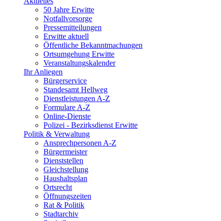
Aktuelles
50 Jahre Erwitte
Notfallvorsorge
Pressemitteilungen
Erwitte aktuell
Öffentliche Bekanntmachungen
Ortsumgehung Erwitte
Veranstaltungskalender
Ihr Anliegen
Bürgerservice
Standesamt Hellweg
Dienstleistungen A-Z
Formulare A-Z
Online-Dienste
Polizei - Bezirksdienst Erwitte
Politik & Verwaltung
Ansprechpersonen A-Z
Bürgermeister
Dienststellen
Gleichstellung
Haushaltsplan
Ortsrecht
Öffnungszeiten
Rat & Politik
Stadtarchiv