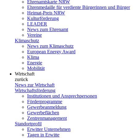
Ehrenamtskarte NRW
Ehrenmedaille für verdiente Bürgerinnen und Bürger
Heimat-Preis NRW
Kulturförderung
LEADER
News zum Ehrenamt
Vereine
Klimaschutz
News zum Klimaschutz
European Energy Award
Klima
Energie
Mobilität
Wirtschaft
zurück
News zur Wirtschaft
Wirtschaftsförderung
Institutionen und Ansprechpersonen
Förderprogramme
Gewerbeanmeldung
Gewerbeflächen
Zentrenmanagement
Standortprofil
Erwitter Unternehmen
Tagen in Erwitte