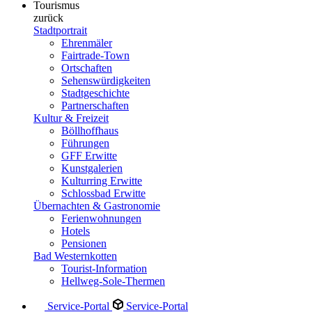
Tourismus
zurück
Stadtportrait
Ehrenmäler
Fairtrade-Town
Ortschaften
Sehenswürdigkeiten
Stadtgeschichte
Partnerschaften
Kultur & Freizeit
Böllhoffhaus
Führungen
GFF Erwitte
Kunstgalerien
Kulturring Erwitte
Schlossbad Erwitte
Übernachten & Gastronomie
Ferienwohnungen
Hotels
Pensionen
Bad Westernkotten
Tourist-Information
Hellweg-Sole-Thermen
Service-Portal
Service-Portal