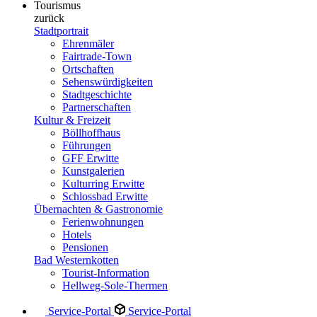
Tourismus
zurück
Stadtportrait
Ehrenmäler
Fairtrade-Town
Ortschaften
Sehenswürdigkeiten
Stadtgeschichte
Partnerschaften
Kultur & Freizeit
Böllhoffhaus
Führungen
GFF Erwitte
Kunstgalerien
Kulturring Erwitte
Schlossbad Erwitte
Übernachten & Gastronomie
Ferienwohnungen
Hotels
Pensionen
Bad Westernkotten
Tourist-Information
Hellweg-Sole-Thermen
Service-Portal
Service-Portal