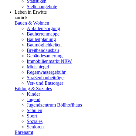
Statistiken
Stellenangebote
Leben in Erwitte
zurück
Bauen & Wohnen
Abfallentsorgung
Bauherrenmappe
Bauleitplanung
Baumöglichkeiten
Breitbandausbau
Gebäudesanierung
Immobilienmarkt NRW
Mietspiegel
Regenwassergebühr
Straßenbaubeiträge
Ver- und Entsorger
Bildung & Soziales
Kinder
Jugend
Jugendzentrum Böllhoffhaus
Schulen
Sport
Soziales
Senioren
Ehrenamt