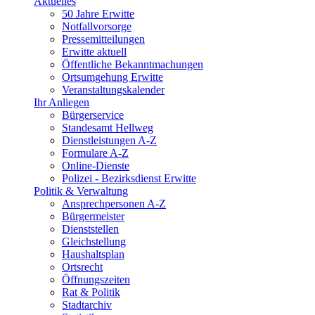
Aktuelles
50 Jahre Erwitte
Notfallvorsorge
Pressemitteilungen
Erwitte aktuell
Öffentliche Bekanntmachungen
Ortsumgehung Erwitte
Veranstaltungskalender
Ihr Anliegen
Bürgerservice
Standesamt Hellweg
Dienstleistungen A-Z
Formulare A-Z
Online-Dienste
Polizei - Bezirksdienst Erwitte
Politik & Verwaltung
Ansprechpersonen A-Z
Bürgermeister
Dienststellen
Gleichstellung
Haushaltsplan
Ortsrecht
Öffnungszeiten
Rat & Politik
Stadtarchiv