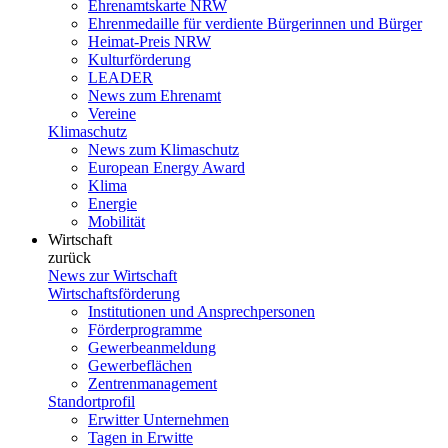
Ehrenamtskarte NRW
Ehrenmedaille für verdiente Bürgerinnen und Bürger
Heimat-Preis NRW
Kulturförderung
LEADER
News zum Ehrenamt
Vereine
Klimaschutz
News zum Klimaschutz
European Energy Award
Klima
Energie
Mobilität
Wirtschaft
zurück
News zur Wirtschaft
Wirtschaftsförderung
Institutionen und Ansprechpersonen
Förderprogramme
Gewerbeanmeldung
Gewerbeflächen
Zentrenmanagement
Standortprofil
Erwitter Unternehmen
Tagen in Erwitte