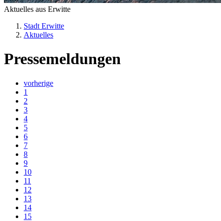
Aktuelles aus Erwitte
Stadt Erwitte
Aktuelles
Pressemeldungen
vorherige
1
2
3
4
5
6
7
8
9
10
11
12
13
14
15