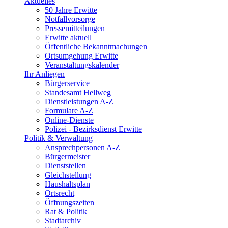
Aktuelles
50 Jahre Erwitte
Notfallvorsorge
Pressemitteilungen
Erwitte aktuell
Öffentliche Bekanntmachungen
Ortsumgehung Erwitte
Veranstaltungskalender
Ihr Anliegen
Bürgerservice
Standesamt Hellweg
Dienstleistungen A-Z
Formulare A-Z
Online-Dienste
Polizei - Bezirksdienst Erwitte
Politik & Verwaltung
Ansprechpersonen A-Z
Bürgermeister
Dienststellen
Gleichstellung
Haushaltsplan
Ortsrecht
Öffnungszeiten
Rat & Politik
Stadtarchiv