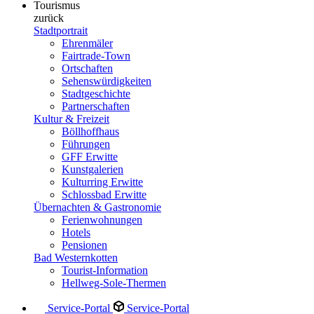
Tourismus
zurück
Stadtportrait
Ehrenmäler
Fairtrade-Town
Ortschaften
Sehenswürdigkeiten
Stadtgeschichte
Partnerschaften
Kultur & Freizeit
Böllhoffhaus
Führungen
GFF Erwitte
Kunstgalerien
Kulturring Erwitte
Schlossbad Erwitte
Übernachten & Gastronomie
Ferienwohnungen
Hotels
Pensionen
Bad Westernkotten
Tourist-Information
Hellweg-Sole-Thermen
Service-Portal
Service-Portal