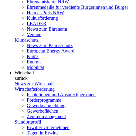
Ehrenamtskarte NRW
Ehrenmedaille für verdiente Bürgerinnen und Bürger
Heimat-Preis NRW
Kulturförderung
LEADER
News zum Ehrenamt
Vereine
Klimaschutz
News zum Klimaschutz
European Energy Award
Klima
Energie
Mobilität
Wirtschaft
zurück
News zur Wirtschaft
Wirtschaftsförderung
Institutionen und Ansprechpersonen
Förderprogramme
Gewerbeanmeldung
Gewerbeflächen
Zentrenmanagement
Standortprofil
Erwitter Unternehmen
Tagen in Erwitte