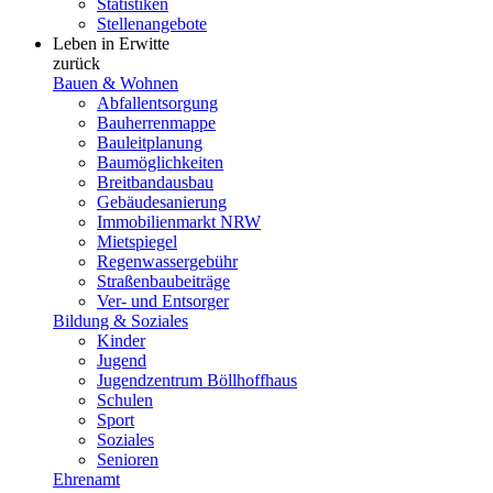
Statistiken
Stellenangebote
Leben in Erwitte
zurück
Bauen & Wohnen
Abfallentsorgung
Bauherrenmappe
Bauleitplanung
Baumöglichkeiten
Breitbandausbau
Gebäudesanierung
Immobilienmarkt NRW
Mietspiegel
Regenwassergebühr
Straßenbaubeiträge
Ver- und Entsorger
Bildung & Soziales
Kinder
Jugend
Jugendzentrum Böllhoffhaus
Schulen
Sport
Soziales
Senioren
Ehrenamt