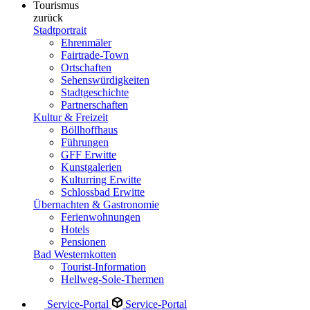
Tourismus
zurück
Stadtportrait
Ehrenmäler
Fairtrade-Town
Ortschaften
Sehenswürdigkeiten
Stadtgeschichte
Partnerschaften
Kultur & Freizeit
Böllhoffhaus
Führungen
GFF Erwitte
Kunstgalerien
Kulturring Erwitte
Schlossbad Erwitte
Übernachten & Gastronomie
Ferienwohnungen
Hotels
Pensionen
Bad Westernkotten
Tourist-Information
Hellweg-Sole-Thermen
Service-Portal
Service-Portal