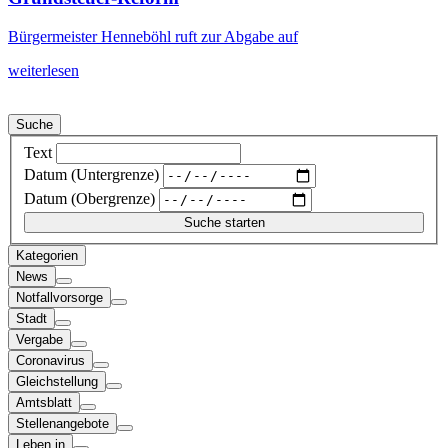
Bürgermeister Henneböhl ruft zur Abgabe auf
weiterlesen
Suche
Text
Datum (Untergrenze)
Datum (Obergrenze)
Kategorien
News
Notfallvorsorge
Stadt
Vergabe
Coronavirus
Gleichstellung
Amtsblatt
Stellenangebote
Leben in