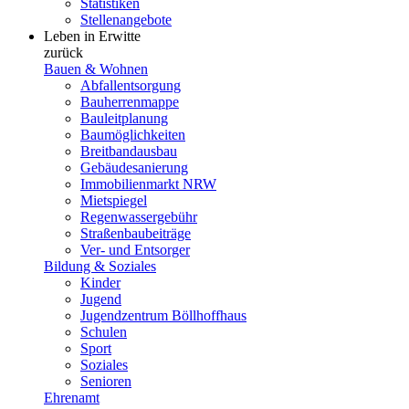
Statistiken
Stellenangebote
Leben in Erwitte
zurück
Bauen & Wohnen
Abfallentsorgung
Bauherrenmappe
Bauleitplanung
Baumöglichkeiten
Breitbandausbau
Gebäudesanierung
Immobilienmarkt NRW
Mietspiegel
Regenwassergebühr
Straßenbaubeiträge
Ver- und Entsorger
Bildung & Soziales
Kinder
Jugend
Jugendzentrum Böllhoffhaus
Schulen
Sport
Soziales
Senioren
Ehrenamt