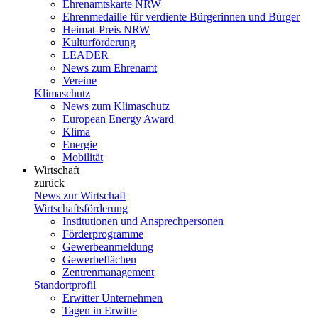
Ehrenamtskarte NRW
Ehrenmedaille für verdiente Bürgerinnen und Bürger
Heimat-Preis NRW
Kulturförderung
LEADER
News zum Ehrenamt
Vereine
Klimaschutz
News zum Klimaschutz
European Energy Award
Klima
Energie
Mobilität
Wirtschaft
zurück
News zur Wirtschaft
Wirtschaftsförderung
Institutionen und Ansprechpersonen
Förderprogramme
Gewerbeanmeldung
Gewerbeflächen
Zentrenmanagement
Standortprofil
Erwitter Unternehmen
Tagen in Erwitte