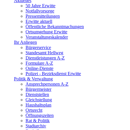
Aktuelles
50 Jahre Erwitte
Notfallvorsorge
Pressemitteilungen
Erwitte aktuell
Öffentliche Bekanntmachungen
Ortsumgehung Erwitte
Veranstaltungskalender
Ihr Anliegen
Bürgerservice
Standesamt Hellweg
Dienstleistungen A-Z
Formulare A-Z
Online-Dienste
Polizei - Bezirksdienst Erwitte
Politik & Verwaltung
Ansprechpersonen A-Z
Bürgermeister
Dienststellen
Gleichstellung
Haushaltsplan
Ortsrecht
Öffnungszeiten
Rat & Politik
Stadtarchiv