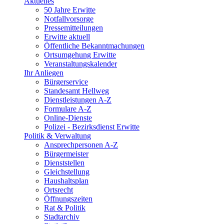
Aktuelles
50 Jahre Erwitte
Notfallvorsorge
Pressemitteilungen
Erwitte aktuell
Öffentliche Bekanntmachungen
Ortsumgehung Erwitte
Veranstaltungskalender
Ihr Anliegen
Bürgerservice
Standesamt Hellweg
Dienstleistungen A-Z
Formulare A-Z
Online-Dienste
Polizei - Bezirksdienst Erwitte
Politik & Verwaltung
Ansprechpersonen A-Z
Bürgermeister
Dienststellen
Gleichstellung
Haushaltsplan
Ortsrecht
Öffnungszeiten
Rat & Politik
Stadtarchiv