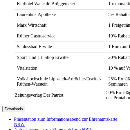
Kurhotel Wallcafé Brüggemeier
1 x monatli
Laurentius-Apotheke
5% Rabatt a
Marx Wirtschaft
1 Freigeträ
Rüther Gastroservice
10% Rabatt
Schlossbad Erwitte
1 Euro auf E
Sport- und TT-Shop Erwitte
20% Rabatt 
Vitalstation
10 % auf V
Volkshochschule Lippstadt-Anröchte-Erwitte-
25% Ermäßi
Rüthen-Warstein
Seminaren
50% Ermäßig
Zeitungsverlag Der Patriot
das Printab
Downloads
Präsentation zum Informationsabend zur Ehrenamtskarte
NRW
Antragsformular zur Ehrenamtskarte NRW