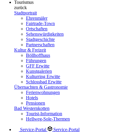
Tourismus
zurück
Stadtportrait
Ehrenmäler
Fairtrade-Town
Ortschaften
Sehenswürdigkeiten
Stadtgeschichte
Partnerschaften
Kultur & Freizeit
Böllhoffhaus
Führungen
GFF Erwitte
Kunstgalerien
Kulturring Erwitte
Schlossbad Erwitte
Übernachten & Gastronomie
Ferienwohnungen
Hotels
Pensionen
Bad Westernkotten
Tourist-Information
Hellweg-Sole-Thermen
Service-Portal
Service-Portal