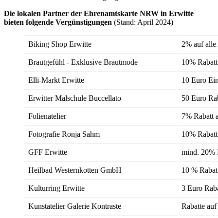
Die lokalen Partner der Ehrenamtskarte NRW in Erwitte
bieten folgende Vergünstigungen
(Stand: April 2024)
Biking Shop Erwitte
2% auf alle
Brautgefühl - Exklusive Brautmode
10% Rabatt 
Elli-Markt Erwitte
10 Euro Ei
Erwitter Malschule Buccellato
50 Euro Rab
Folienatelier
7% Rabatt a
Fotografie Ronja Sahm
10% Rabatt
GFF Erwitte
mind. 20%
Heilbad Westernkotten GmbH
10 % Rabatt
Kulturring Erwitte
3 Euro Rabat
Kunstatelier Galerie Kontraste
Rabatte au