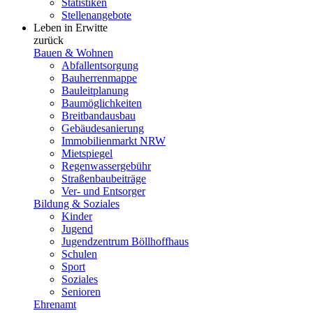
Statistiken
Stellenangebote
Leben in Erwitte
zurück
Bauen & Wohnen
Abfallentsorgung
Bauherrenmappe
Bauleitplanung
Baumöglichkeiten
Breitbandausbau
Gebäudesanierung
Immobilienmarkt NRW
Mietspiegel
Regenwassergebühr
Straßenbaubeiträge
Ver- und Entsorger
Bildung & Soziales
Kinder
Jugend
Jugendzentrum Böllhoffhaus
Schulen
Sport
Soziales
Senioren
Ehrenamt