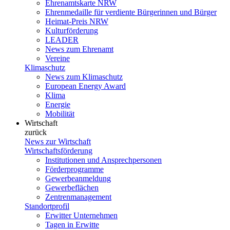
Ehrenamtskarte NRW
Ehrenmedaille für verdiente Bürgerinnen und Bürger
Heimat-Preis NRW
Kulturförderung
LEADER
News zum Ehrenamt
Vereine
Klimaschutz
News zum Klimaschutz
European Energy Award
Klima
Energie
Mobilität
Wirtschaft
zurück
News zur Wirtschaft
Wirtschaftsförderung
Institutionen und Ansprechpersonen
Förderprogramme
Gewerbeanmeldung
Gewerbeflächen
Zentrenmanagement
Standortprofil
Erwitter Unternehmen
Tagen in Erwitte