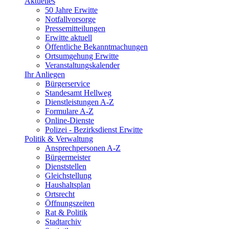
Aktuelles
50 Jahre Erwitte
Notfallvorsorge
Pressemitteilungen
Erwitte aktuell
Öffentliche Bekanntmachungen
Ortsumgehung Erwitte
Veranstaltungskalender
Ihr Anliegen
Bürgerservice
Standesamt Hellweg
Dienstleistungen A-Z
Formulare A-Z
Online-Dienste
Polizei - Bezirksdienst Erwitte
Politik & Verwaltung
Ansprechpersonen A-Z
Bürgermeister
Dienststellen
Gleichstellung
Haushaltsplan
Ortsrecht
Öffnungszeiten
Rat & Politik
Stadtarchiv