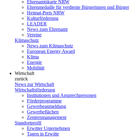
Ehrenamtskarte NRW
Ehrenmedaille für verdiente Bürgerinnen und Bürger
Heimat-Preis NRW
Kulturförderung
LEADER
News zum Ehrenamt
Vereine
Klimaschutz
News zum Klimaschutz
European Energy Award
Klima
Energie
Mobilität
Wirtschaft
zurück
News zur Wirtschaft
Wirtschaftsförderung
Institutionen und Ansprechpersonen
Förderprogramme
Gewerbeanmeldung
Gewerbeflächen
Zentrenmanagement
Standortprofil
Erwitter Unternehmen
Tagen in Erwitte