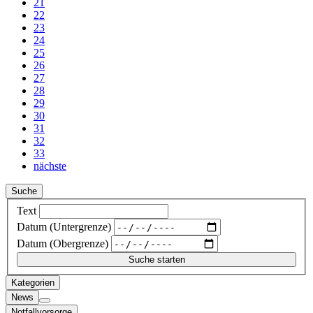
21
22
23
24
25
26
27
28
29
30
31
32
33
nächste
Suche
Text
Datum (Untergrenze)
Datum (Obergrenze)
Kategorien
News
Notfallvorsorge