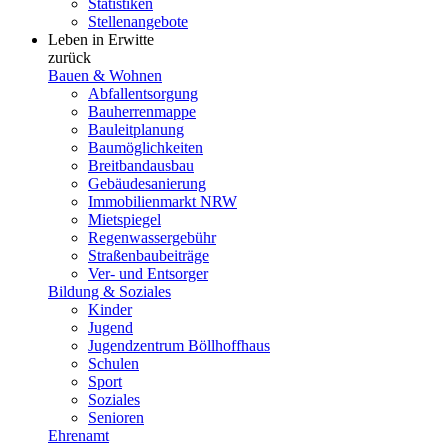
Statistiken
Stellenangebote
Leben in Erwitte
zurück
Bauen & Wohnen
Abfallentsorgung
Bauherrenmappe
Bauleitplanung
Baumöglichkeiten
Breitbandausbau
Gebäudesanierung
Immobilienmarkt NRW
Mietspiegel
Regenwassergebühr
Straßenbaubeiträge
Ver- und Entsorger
Bildung & Soziales
Kinder
Jugend
Jugendzentrum Böllhoffhaus
Schulen
Sport
Soziales
Senioren
Ehrenamt