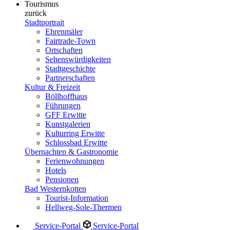
Tourismus
zurück
Stadtportrait
Ehrenmäler
Fairtrade-Town
Ortschaften
Sehenswürdigkeiten
Stadtgeschichte
Partnerschaften
Kultur & Freizeit
Böllhoffhaus
Führungen
GFF Erwitte
Kunstgalerien
Kulturring Erwitte
Schlossbad Erwitte
Übernachten & Gastronomie
Ferienwohnungen
Hotels
Pensionen
Bad Westernkotten
Tourist-Information
Hellweg-Sole-Thermen
Service-Portal
Service-Portal