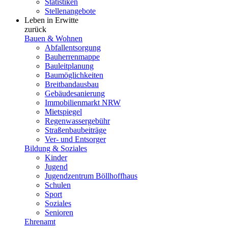
Statistiken
Stellenangebote
Leben in Erwitte
zurück
Bauen & Wohnen
Abfallentsorgung
Bauherrenmappe
Bauleitplanung
Baumöglichkeiten
Breitbandausbau
Gebäudesanierung
Immobilienmarkt NRW
Mietspiegel
Regenwassergebühr
Straßenbaubeiträge
Ver- und Entsorger
Bildung & Soziales
Kinder
Jugend
Jugendzentrum Böllhoffhaus
Schulen
Sport
Soziales
Senioren
Ehrenamt