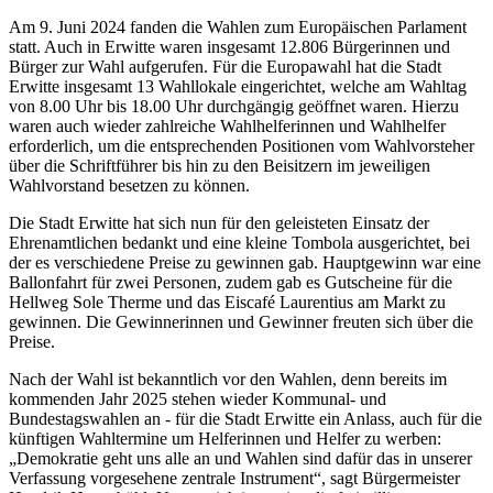
Am 9. Juni 2024 fanden die Wahlen zum Europäischen Parlament
statt. Auch in Erwitte waren insgesamt 12.806 Bürgerinnen und
Bürger zur Wahl aufgerufen. Für die Europawahl hat die Stadt
Erwitte insgesamt 13 Wahllokale eingerichtet, welche am Wahltag
von 8.00 Uhr bis 18.00 Uhr durchgängig geöffnet waren. Hierzu
waren auch wieder zahlreiche Wahlhelferinnen und Wahlhelfer
erforderlich, um die entsprechenden Positionen vom Wahlvorsteher
über die Schriftführer bis hin zu den Beisitzern im jeweiligen
Wahlvorstand besetzen zu können.
Die Stadt Erwitte hat sich nun für den geleisteten Einsatz der
Ehrenamtlichen bedankt und eine kleine Tombola ausgerichtet, bei
der es verschiedene Preise zu gewinnen gab. Hauptgewinn war eine
Ballonfahrt für zwei Personen, zudem gab es Gutscheine für die
Hellweg Sole Therme und das Eiscafé Laurentius am Markt zu
gewinnen. Die Gewinnerinnen und Gewinner freuten sich über die
Preise.
Nach der Wahl ist bekanntlich vor den Wahlen, denn bereits im
kommenden Jahr 2025 stehen wieder Kommunal- und
Bundestagswahlen an - für die Stadt Erwitte ein Anlass, auch für die
künftigen Wahltermine um Helferinnen und Helfer zu werben:
„Demokratie geht uns alle an und Wahlen sind dafür das in unserer
Verfassung vorgesehene zentrale Instrument“, sagt Bürgermeister