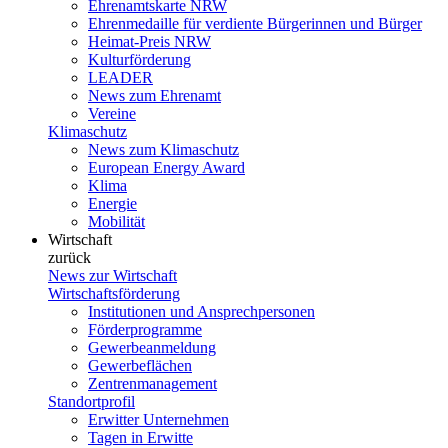
Ehrenamtskarte NRW
Ehrenmedaille für verdiente Bürgerinnen und Bürger
Heimat-Preis NRW
Kulturförderung
LEADER
News zum Ehrenamt
Vereine
Klimaschutz
News zum Klimaschutz
European Energy Award
Klima
Energie
Mobilität
Wirtschaft
zurück
News zur Wirtschaft
Wirtschaftsförderung
Institutionen und Ansprechpersonen
Förderprogramme
Gewerbeanmeldung
Gewerbeflächen
Zentrenmanagement
Standortprofil
Erwitter Unternehmen
Tagen in Erwitte