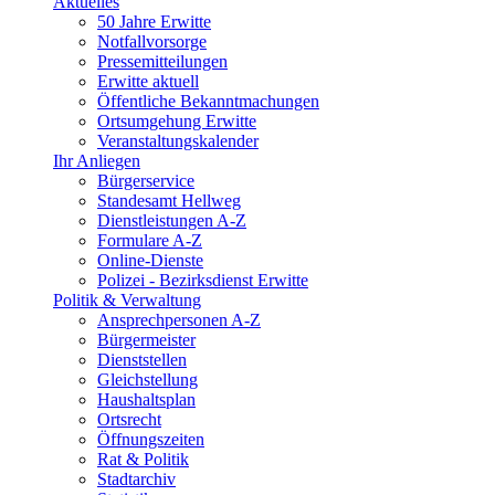
Aktuelles
50 Jahre Erwitte
Notfallvorsorge
Pressemitteilungen
Erwitte aktuell
Öffentliche Bekanntmachungen
Ortsumgehung Erwitte
Veranstaltungskalender
Ihr Anliegen
Bürgerservice
Standesamt Hellweg
Dienstleistungen A-Z
Formulare A-Z
Online-Dienste
Polizei - Bezirksdienst Erwitte
Politik & Verwaltung
Ansprechpersonen A-Z
Bürgermeister
Dienststellen
Gleichstellung
Haushaltsplan
Ortsrecht
Öffnungszeiten
Rat & Politik
Stadtarchiv