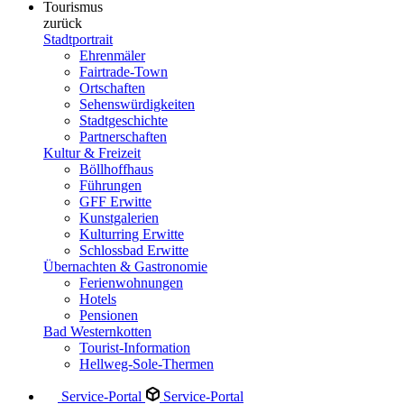
Tourismus
zurück
Stadtportrait
Ehrenmäler
Fairtrade-Town
Ortschaften
Sehenswürdigkeiten
Stadtgeschichte
Partnerschaften
Kultur & Freizeit
Böllhoffhaus
Führungen
GFF Erwitte
Kunstgalerien
Kulturring Erwitte
Schlossbad Erwitte
Übernachten & Gastronomie
Ferienwohnungen
Hotels
Pensionen
Bad Westernkotten
Tourist-Information
Hellweg-Sole-Thermen
Service-Portal
Service-Portal