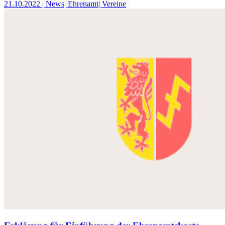
21.10.2022
| News
| Ehrenamt
| Vereine