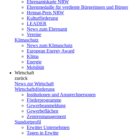
Ehrenamtskarte NRW
Ehrenmedaille für verdiente Bürgerinnen und Bürger
Heimat-Preis NRW
Kulturförderung
LEADER
News zum Ehrenamt
Vereine
Klimaschutz
News zum Klimaschutz
European Energy Award
Klima
Energie
Mobilität
Wirtschaft
zurück
News zur Wirtschaft
Wirtschaftsförderung
Institutionen und Ansprechpersonen
Förderprogramme
Gewerbeanmeldung
Gewerbeflächen
Zentrenmanagement
Standortprofil
Erwitter Unternehmen
Tagen in Erwitte