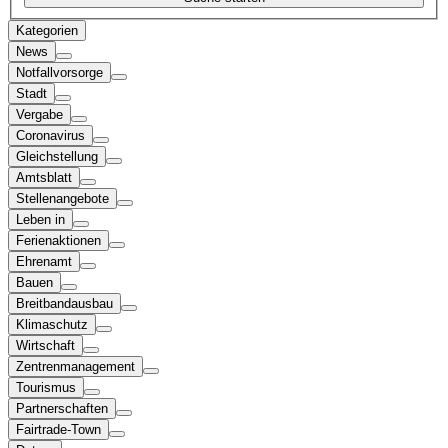
Kategorien
News
Notfallvorsorge
Stadt
Vergabe
Coronavirus
Gleichstellung
Amtsblatt
Stellenangebote
Leben in
Ferienaktionen
Ehrenamt
Bauen
Breitbandausbau
Klimaschutz
Wirtschaft
Zentrenmanagement
Tourismus
Partnerschaften
Fairtrade-Town