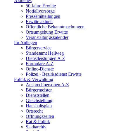
Aktuelles
50 Jahre Erwitte
Notfallvorsorge
Pressemitteilungen
Erwitte aktuell
Öffentliche Bekanntmachungen
Ortsumgehung Erwitte
Veranstaltungskalender
Ihr Anliegen
Bürgerservice
Standesamt Hellweg
Dienstleistungen A-Z
Formulare A-Z
Online-Dienste
Polizei - Bezirksdienst Erwitte
Politik & Verwaltung
Ansprechpersonen A-Z
Bürgermeister
Dienststellen
Gleichstellung
Haushaltsplan
Ortsrecht
Öffnungszeiten
Rat & Politik
Stadtarchiv