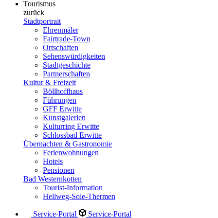
Tourismus
zurück
Stadtportrait
Ehrenmäler
Fairtrade-Town
Ortschaften
Sehenswürdigkeiten
Stadtgeschichte
Partnerschaften
Kultur & Freizeit
Böllhoffhaus
Führungen
GFF Erwitte
Kunstgalerien
Kulturring Erwitte
Schlossbad Erwitte
Übernachten & Gastronomie
Ferienwohnungen
Hotels
Pensionen
Bad Westernkotten
Tourist-Information
Hellweg-Sole-Thermen
Service-Portal
Service-Portal