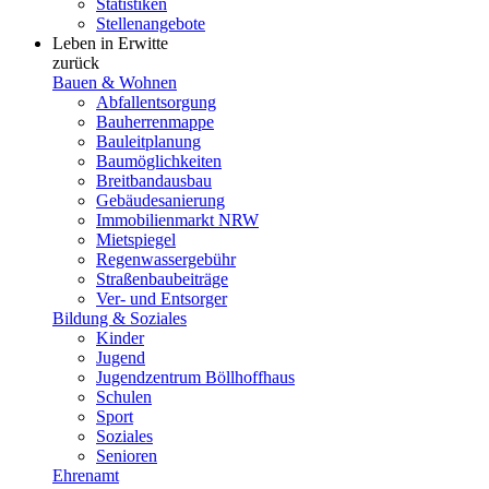
Statistiken
Stellenangebote
Leben in Erwitte
zurück
Bauen & Wohnen
Abfallentsorgung
Bauherrenmappe
Bauleitplanung
Baumöglichkeiten
Breitbandausbau
Gebäudesanierung
Immobilienmarkt NRW
Mietspiegel
Regenwassergebühr
Straßenbaubeiträge
Ver- und Entsorger
Bildung & Soziales
Kinder
Jugend
Jugendzentrum Böllhoffhaus
Schulen
Sport
Soziales
Senioren
Ehrenamt