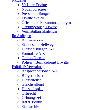
Aktuelles
50 Jahre Erwitte
Notfallvorsorge
Pressemitteilungen
Erwitte aktuell
Öffentliche Bekanntmachungen
Ortsumgehung Erwitte
Veranstaltungskalender
Ihr Anliegen
Bürgerservice
Standesamt Hellweg
Dienstleistungen A-Z
Formulare A-Z
Online-Dienste
Polizei - Bezirksdienst Erwitte
Politik & Verwaltung
Ansprechpersonen A-Z
Bürgermeister
Dienststellen
Gleichstellung
Haushaltsplan
Ortsrecht
Öffnungszeiten
Rat & Politik
Stadtarchiv