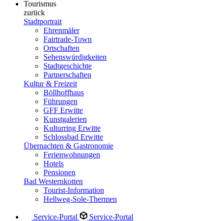
Tourismus
zurück
Stadtportrait
Ehrenmäler
Fairtrade-Town
Ortschaften
Sehenswürdigkeiten
Stadtgeschichte
Partnerschaften
Kultur & Freizeit
Böllhoffhaus
Führungen
GFF Erwitte
Kunstgalerien
Kulturring Erwitte
Schlossbad Erwitte
Übernachten & Gastronomie
Ferienwohnungen
Hotels
Pensionen
Bad Westernkotten
Tourist-Information
Hellweg-Sole-Thermen
Service-Portal
Service-Portal