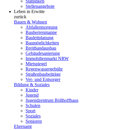
Statistiken
Stellenangebote
Leben in Erwitte
zurück
Bauen & Wohnen
Abfallentsorgung
Bauherrenmappe
Bauleitplanung
Baumöglichkeiten
Breitbandausbau
Gebäudesanierung
Immobilienmarkt NRW
Mietspiegel
Regenwassergebühr
Straßenbaubeiträge
Ver- und Entsorger
Bildung & Soziales
Kinder
Jugend
Jugendzentrum Böllhoffhaus
Schulen
Sport
Soziales
Senioren
Ehrenamt