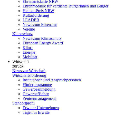
Ehrenamtskarte NRW
Ehrenmedaille für verdiente Bürgerinnen und Bürger
Heimat-Preis NRW
Kulturförderung
LEADER
News zum Ehrenamt
Vereine
Klimaschutz
News zum Klimaschutz
European Energy Award
Klima
Energie
Mobilität
Wirtschaft
zurück
News zur Wirtschaft
Wirtschaftsförderung
Institutionen und Ansprechpersonen
Förderprogramme
Gewerbeanmeldung
Gewerbeflächen
Zentrenmanagement
Standortprofil
Erwitter Unternehmen
Tagen in Erwitte