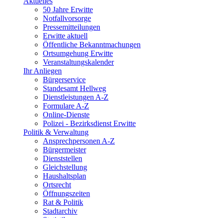
Aktuelles
50 Jahre Erwitte
Notfallvorsorge
Pressemitteilungen
Erwitte aktuell
Öffentliche Bekanntmachungen
Ortsumgehung Erwitte
Veranstaltungskalender
Ihr Anliegen
Bürgerservice
Standesamt Hellweg
Dienstleistungen A-Z
Formulare A-Z
Online-Dienste
Polizei - Bezirksdienst Erwitte
Politik & Verwaltung
Ansprechpersonen A-Z
Bürgermeister
Dienststellen
Gleichstellung
Haushaltsplan
Ortsrecht
Öffnungszeiten
Rat & Politik
Stadtarchiv