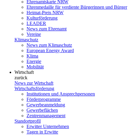
Ehrenamtskarte NRW
Ehrenmedaille für verdiente Bürgerinnen und Bürger
Heimat-Preis NRW
Kulturförderung
LEADER
News zum Ehrenamt
Vereine
Klimaschutz
News zum Klimaschutz
European Energy Award
Klima
Energie
Mobilität
Wirtschaft
zurück
News zur Wirtschaft
Wirtschaftsförderung
Institutionen und Ansprechpersonen
Förderprogramme
Gewerbeanmeldung
Gewerbeflächen
Zentrenmanagement
Standortprofil
Erwitter Unternehmen
Tagen in Erwitte