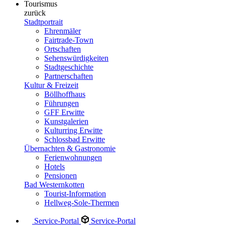
Tourismus
zurück
Stadtportrait
Ehrenmäler
Fairtrade-Town
Ortschaften
Sehenswürdigkeiten
Stadtgeschichte
Partnerschaften
Kultur & Freizeit
Böllhoffhaus
Führungen
GFF Erwitte
Kunstgalerien
Kulturring Erwitte
Schlossbad Erwitte
Übernachten & Gastronomie
Ferienwohnungen
Hotels
Pensionen
Bad Westernkotten
Tourist-Information
Hellweg-Sole-Thermen
Service-Portal
Service-Portal