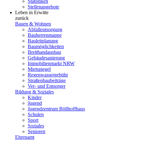
Statistiken
Stellenangebote
Leben in Erwitte
zurück
Bauen & Wohnen
Abfallentsorgung
Bauherrenmappe
Bauleitplanung
Baumöglichkeiten
Breitbandausbau
Gebäudesanierung
Immobilienmarkt NRW
Mietspiegel
Regenwassergebühr
Straßenbaubeiträge
Ver- und Entsorger
Bildung & Soziales
Kinder
Jugend
Jugendzentrum Böllhoffhaus
Schulen
Sport
Soziales
Senioren
Ehrenamt