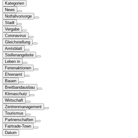
Kategorien
News
Notfallvorsorge
Stadt
Vergabe
Coronavirus
Gleichstellung
Amtsblatt
Stellenangebote
Leben in
Ferienaktionen
Ehrenamt
Bauen
Breitbandausbau
Klimaschutz
Wirtschaft
Zentrenmanagement
Tourismus
Partnerschaften
Fairtrade-Town
Datum