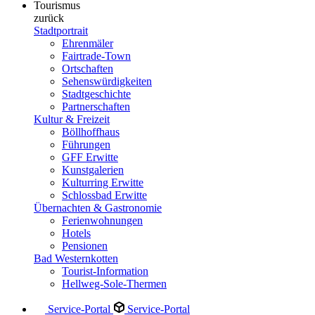
Tourismus
zurück
Stadtportrait
Ehrenmäler
Fairtrade-Town
Ortschaften
Sehenswürdigkeiten
Stadtgeschichte
Partnerschaften
Kultur & Freizeit
Böllhoffhaus
Führungen
GFF Erwitte
Kunstgalerien
Kulturring Erwitte
Schlossbad Erwitte
Übernachten & Gastronomie
Ferienwohnungen
Hotels
Pensionen
Bad Westernkotten
Tourist-Information
Hellweg-Sole-Thermen
Service-Portal
Service-Portal