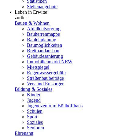
Statistiken
Stellenangebote
Leben in Erwitte
zurück
Bauen & Wohnen
Abfallentsorgung
Bauherrenmappe
Bauleitplanung
Baumöglichkeiten
Breitbandausbau
Gebäudesanierung
Immobilienmarkt NRW
Mietspiegel
Regenwassergebühr
Straßenbaubeiträge
Ver- und Entsorger
Bildung & Soziales
Kinder
Jugend
Jugendzentrum Böllhoffhaus
Schulen
Sport
Soziales
Senioren
Ehrenamt