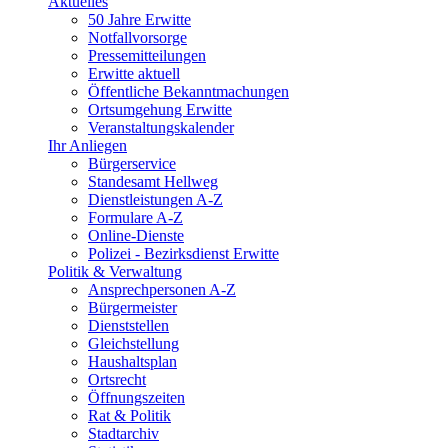
Aktuelles
50 Jahre Erwitte
Notfallvorsorge
Pressemitteilungen
Erwitte aktuell
Öffentliche Bekanntmachungen
Ortsumgehung Erwitte
Veranstaltungskalender
Ihr Anliegen
Bürgerservice
Standesamt Hellweg
Dienstleistungen A-Z
Formulare A-Z
Online-Dienste
Polizei - Bezirksdienst Erwitte
Politik & Verwaltung
Ansprechpersonen A-Z
Bürgermeister
Dienststellen
Gleichstellung
Haushaltsplan
Ortsrecht
Öffnungszeiten
Rat & Politik
Stadtarchiv