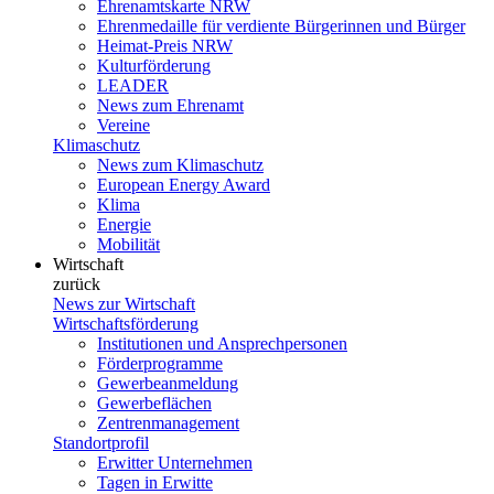
Ehrenamtskarte NRW
Ehrenmedaille für verdiente Bürgerinnen und Bürger
Heimat-Preis NRW
Kulturförderung
LEADER
News zum Ehrenamt
Vereine
Klimaschutz
News zum Klimaschutz
European Energy Award
Klima
Energie
Mobilität
Wirtschaft
zurück
News zur Wirtschaft
Wirtschaftsförderung
Institutionen und Ansprechpersonen
Förderprogramme
Gewerbeanmeldung
Gewerbeflächen
Zentrenmanagement
Standortprofil
Erwitter Unternehmen
Tagen in Erwitte