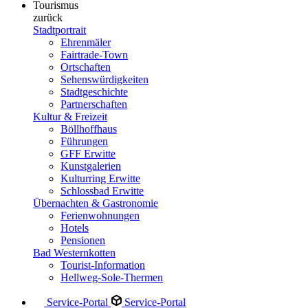
Tourismus
zurück
Stadtportrait
Ehrenmäler
Fairtrade-Town
Ortschaften
Sehenswürdigkeiten
Stadtgeschichte
Partnerschaften
Kultur & Freizeit
Böllhoffhaus
Führungen
GFF Erwitte
Kunstgalerien
Kulturring Erwitte
Schlossbad Erwitte
Übernachten & Gastronomie
Ferienwohnungen
Hotels
Pensionen
Bad Westernkotten
Tourist-Information
Hellweg-Sole-Thermen
Service-Portal
Service-Portal