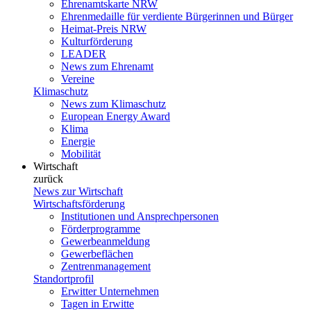
Ehrenamtskarte NRW
Ehrenmedaille für verdiente Bürgerinnen und Bürger
Heimat-Preis NRW
Kulturförderung
LEADER
News zum Ehrenamt
Vereine
Klimaschutz
News zum Klimaschutz
European Energy Award
Klima
Energie
Mobilität
Wirtschaft
zurück
News zur Wirtschaft
Wirtschaftsförderung
Institutionen und Ansprechpersonen
Förderprogramme
Gewerbeanmeldung
Gewerbeflächen
Zentrenmanagement
Standortprofil
Erwitter Unternehmen
Tagen in Erwitte