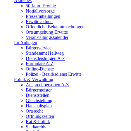
Aktuelles
50 Jahre Erwitte
Notfallvorsorge
Pressemitteilungen
Erwitte aktuell
Öffentliche Bekanntmachungen
Ortsumgehung Erwitte
Veranstaltungskalender
Ihr Anliegen
Bürgerservice
Standesamt Hellweg
Dienstleistungen A-Z
Formulare A-Z
Online-Dienste
Polizei - Bezirksdienst Erwitte
Politik & Verwaltung
Ansprechpersonen A-Z
Bürgermeister
Dienststellen
Gleichstellung
Haushaltsplan
Ortsrecht
Öffnungszeiten
Rat & Politik
Stadtarchiv