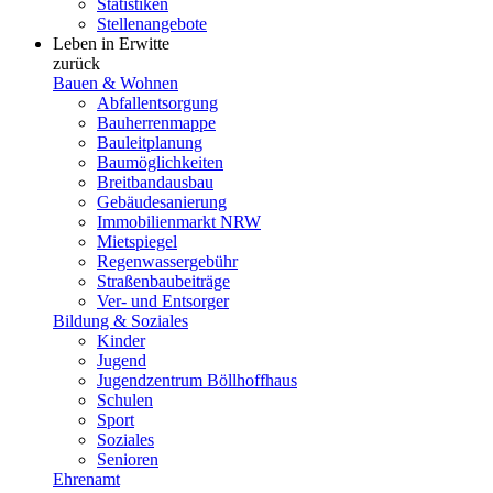
Statistiken
Stellenangebote
Leben in Erwitte
zurück
Bauen & Wohnen
Abfallentsorgung
Bauherrenmappe
Bauleitplanung
Baumöglichkeiten
Breitbandausbau
Gebäudesanierung
Immobilienmarkt NRW
Mietspiegel
Regenwassergebühr
Straßenbaubeiträge
Ver- und Entsorger
Bildung & Soziales
Kinder
Jugend
Jugendzentrum Böllhoffhaus
Schulen
Sport
Soziales
Senioren
Ehrenamt