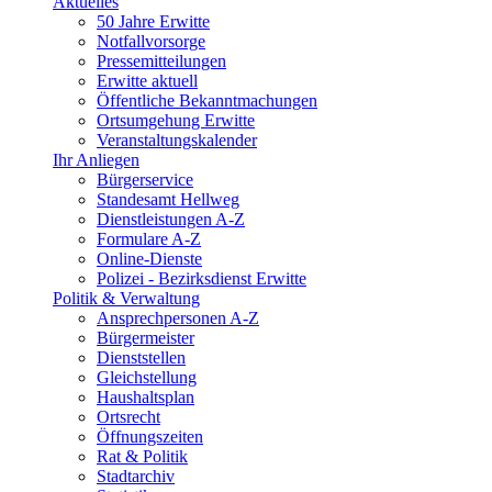
Aktuelles
50 Jahre Erwitte
Notfallvorsorge
Pressemitteilungen
Erwitte aktuell
Öffentliche Bekanntmachungen
Ortsumgehung Erwitte
Veranstaltungskalender
Ihr Anliegen
Bürgerservice
Standesamt Hellweg
Dienstleistungen A-Z
Formulare A-Z
Online-Dienste
Polizei - Bezirksdienst Erwitte
Politik & Verwaltung
Ansprechpersonen A-Z
Bürgermeister
Dienststellen
Gleichstellung
Haushaltsplan
Ortsrecht
Öffnungszeiten
Rat & Politik
Stadtarchiv