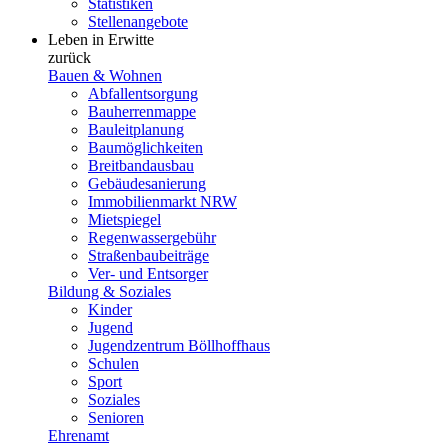
Statistiken
Stellenangebote
Leben in Erwitte
zurück
Bauen & Wohnen
Abfallentsorgung
Bauherrenmappe
Bauleitplanung
Baumöglichkeiten
Breitbandausbau
Gebäudesanierung
Immobilienmarkt NRW
Mietspiegel
Regenwassergebühr
Straßenbaubeiträge
Ver- und Entsorger
Bildung & Soziales
Kinder
Jugend
Jugendzentrum Böllhoffhaus
Schulen
Sport
Soziales
Senioren
Ehrenamt