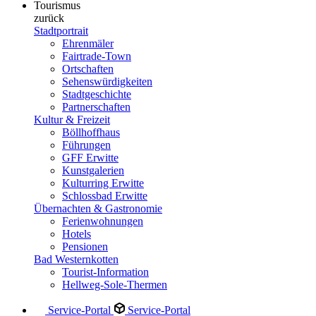
Tourismus
zurück
Stadtportrait
Ehrenmäler
Fairtrade-Town
Ortschaften
Sehenswürdigkeiten
Stadtgeschichte
Partnerschaften
Kultur & Freizeit
Böllhoffhaus
Führungen
GFF Erwitte
Kunstgalerien
Kulturring Erwitte
Schlossbad Erwitte
Übernachten & Gastronomie
Ferienwohnungen
Hotels
Pensionen
Bad Westernkotten
Tourist-Information
Hellweg-Sole-Thermen
Service-Portal
Service-Portal