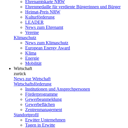
Ehrenamtskarte NRW
Ehrenmedaille für verdiente Bürgerinnen und Bürger
Heimat-Preis NRW
Kulturförderung
LEADER
News zum Ehrenamt
Vereine
Klimaschutz
News zum Klimaschutz
European Energy Award
Klima
Energie
Mobilität
Wirtschaft
zurück
News zur Wirtschaft
Wirtschaftsförderung
Institutionen und Ansprechpersonen
Förderprogramme
Gewerbeanmeldung
Gewerbeflächen
Zentrenmanagement
Standortprofil
Erwitter Unternehmen
Tagen in Erwitte