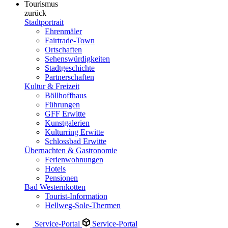
Tourismus
zurück
Stadtportrait
Ehrenmäler
Fairtrade-Town
Ortschaften
Sehenswürdigkeiten
Stadtgeschichte
Partnerschaften
Kultur & Freizeit
Böllhoffhaus
Führungen
GFF Erwitte
Kunstgalerien
Kulturring Erwitte
Schlossbad Erwitte
Übernachten & Gastronomie
Ferienwohnungen
Hotels
Pensionen
Bad Westernkotten
Tourist-Information
Hellweg-Sole-Thermen
Service-Portal
Service-Portal