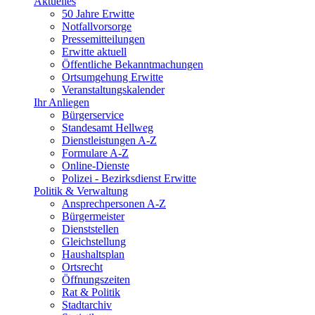
Aktuelles
50 Jahre Erwitte
Notfallvorsorge
Pressemitteilungen
Erwitte aktuell
Öffentliche Bekanntmachungen
Ortsumgehung Erwitte
Veranstaltungskalender
Ihr Anliegen
Bürgerservice
Standesamt Hellweg
Dienstleistungen A-Z
Formulare A-Z
Online-Dienste
Polizei - Bezirksdienst Erwitte
Politik & Verwaltung
Ansprechpersonen A-Z
Bürgermeister
Dienststellen
Gleichstellung
Haushaltsplan
Ortsrecht
Öffnungszeiten
Rat & Politik
Stadtarchiv