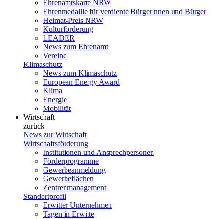
Ehrenamtskarte NRW
Ehrenmedaille für verdiente Bürgerinnen und Bürger
Heimat-Preis NRW
Kulturförderung
LEADER
News zum Ehrenamt
Vereine
Klimaschutz
News zum Klimaschutz
European Energy Award
Klima
Energie
Mobilität
Wirtschaft
zurück
News zur Wirtschaft
Wirtschaftsförderung
Institutionen und Ansprechpersonen
Förderprogramme
Gewerbeanmeldung
Gewerbeflächen
Zentrenmanagement
Standortprofil
Erwitter Unternehmen
Tagen in Erwitte