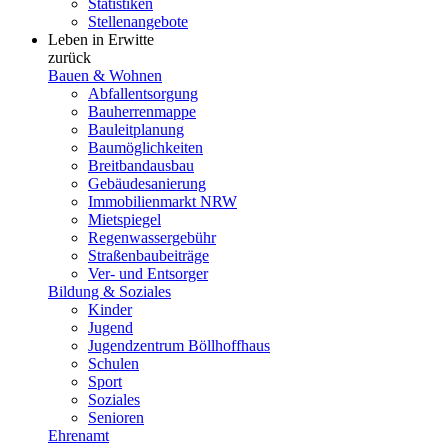
Statistiken
Stellenangebote
Leben in Erwitte
zurück
Bauen & Wohnen
Abfallentsorgung
Bauherrenmappe
Bauleitplanung
Baumöglichkeiten
Breitbandausbau
Gebäudesanierung
Immobilienmarkt NRW
Mietspiegel
Regenwassergebühr
Straßenbaubeiträge
Ver- und Entsorger
Bildung & Soziales
Kinder
Jugend
Jugendzentrum Böllhoffhaus
Schulen
Sport
Soziales
Senioren
Ehrenamt