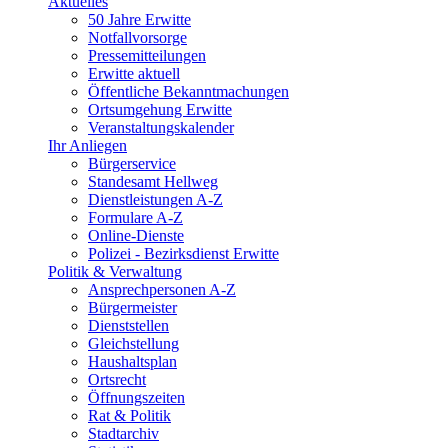
Aktuelles
50 Jahre Erwitte
Notfallvorsorge
Pressemitteilungen
Erwitte aktuell
Öffentliche Bekanntmachungen
Ortsumgehung Erwitte
Veranstaltungskalender
Ihr Anliegen
Bürgerservice
Standesamt Hellweg
Dienstleistungen A-Z
Formulare A-Z
Online-Dienste
Polizei - Bezirksdienst Erwitte
Politik & Verwaltung
Ansprechpersonen A-Z
Bürgermeister
Dienststellen
Gleichstellung
Haushaltsplan
Ortsrecht
Öffnungszeiten
Rat & Politik
Stadtarchiv