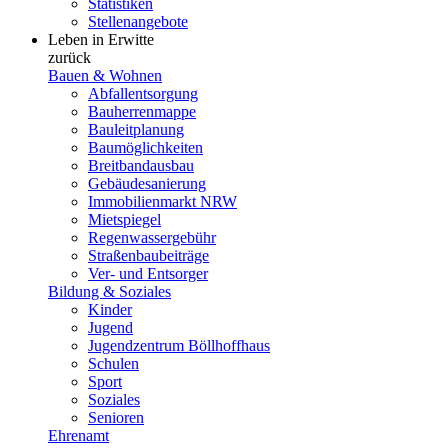
Statistiken
Stellenangebote
Leben in Erwitte
zurück
Bauen & Wohnen
Abfallentsorgung
Bauherrenmappe
Bauleitplanung
Baumöglichkeiten
Breitbandausbau
Gebäudesanierung
Immobilienmarkt NRW
Mietspiegel
Regenwassergebühr
Straßenbaubeiträge
Ver- und Entsorger
Bildung & Soziales
Kinder
Jugend
Jugendzentrum Böllhoffhaus
Schulen
Sport
Soziales
Senioren
Ehrenamt