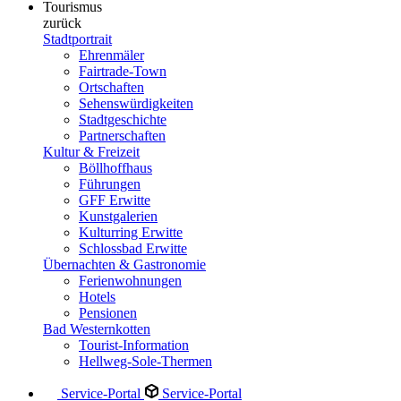
Tourismus
zurück
Stadtportrait
Ehrenmäler
Fairtrade-Town
Ortschaften
Sehenswürdigkeiten
Stadtgeschichte
Partnerschaften
Kultur & Freizeit
Böllhoffhaus
Führungen
GFF Erwitte
Kunstgalerien
Kulturring Erwitte
Schlossbad Erwitte
Übernachten & Gastronomie
Ferienwohnungen
Hotels
Pensionen
Bad Westernkotten
Tourist-Information
Hellweg-Sole-Thermen
Service-Portal
Service-Portal