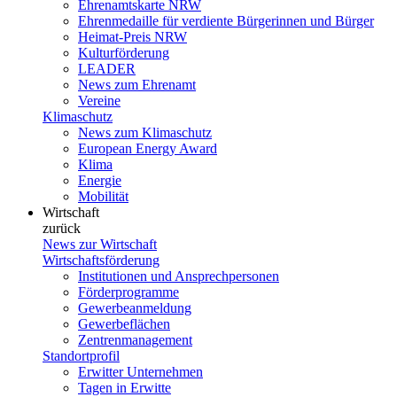
Ehrenamtskarte NRW
Ehrenmedaille für verdiente Bürgerinnen und Bürger
Heimat-Preis NRW
Kulturförderung
LEADER
News zum Ehrenamt
Vereine
Klimaschutz
News zum Klimaschutz
European Energy Award
Klima
Energie
Mobilität
Wirtschaft
zurück
News zur Wirtschaft
Wirtschaftsförderung
Institutionen und Ansprechpersonen
Förderprogramme
Gewerbeanmeldung
Gewerbeflächen
Zentrenmanagement
Standortprofil
Erwitter Unternehmen
Tagen in Erwitte