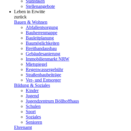
Statistiken
Stellenangebote
Leben in Erwitte
zurück
Bauen & Wohnen
Abfallentsorgung
Bauherrenmappe
Bauleitplanung
Baumöglichkeiten
Breitbandausbau
Gebäudesanierung
Immobilienmarkt NRW
Mietspiegel
Regenwassergebühr
Straßenbaubeiträge
Ver- und Entsorger
Bildung & Soziales
Kinder
Jugend
Jugendzentrum Böllhoffhaus
Schulen
Sport
Soziales
Senioren
Ehrenamt