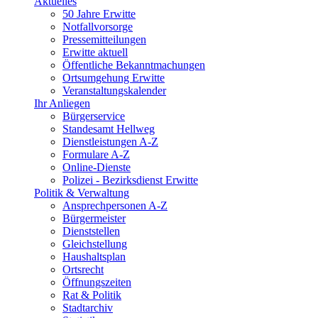
Aktuelles
50 Jahre Erwitte
Notfallvorsorge
Pressemitteilungen
Erwitte aktuell
Öffentliche Bekanntmachungen
Ortsumgehung Erwitte
Veranstaltungskalender
Ihr Anliegen
Bürgerservice
Standesamt Hellweg
Dienstleistungen A-Z
Formulare A-Z
Online-Dienste
Polizei - Bezirksdienst Erwitte
Politik & Verwaltung
Ansprechpersonen A-Z
Bürgermeister
Dienststellen
Gleichstellung
Haushaltsplan
Ortsrecht
Öffnungszeiten
Rat & Politik
Stadtarchiv