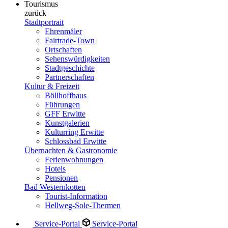
Tourismus
zurück
Stadtportrait
Ehrenmäler
Fairtrade-Town
Ortschaften
Sehenswürdigkeiten
Stadtgeschichte
Partnerschaften
Kultur & Freizeit
Böllhoffhaus
Führungen
GFF Erwitte
Kunstgalerien
Kulturring Erwitte
Schlossbad Erwitte
Übernachten & Gastronomie
Ferienwohnungen
Hotels
Pensionen
Bad Westernkotten
Tourist-Information
Hellweg-Sole-Thermen
Service-Portal
Service-Portal