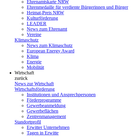
Ehrenamtskarte NRW
Ehrenmedaille für verdiente Bürgerinnen und Bürger
Heimat-Preis NRW
Kulturförderung
LEADER
News zum Ehrenamt
Vereine
Klimaschutz
News zum Klimaschutz
European Energy Award
Klima
Energie
Mobilität
Wirtschaft
zurück
News zur Wirtschaft
Wirtschaftsförderung
Institutionen und Ansprechpersonen
Förderprogramme
Gewerbeanmeldung
Gewerbeflächen
Zentrenmanagement
Standortprofil
Erwitter Unternehmen
Tagen in Erwitte