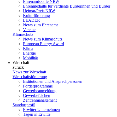
Ehrenamtskarte NRW
Ehrenmedaille für verdiente Bürgerinnen und Bürger
Heimat-Preis NRW
Kulturförderung
LEADER
News zum Ehrenamt
Vereine
Klimaschutz
News zum Klimaschutz
European Energy Award
Klima
Energie
Mobilität
Wirtschaft
zurück
News zur Wirtschaft
Wirtschaftsförderung
Institutionen und Ansprechpersonen
Förderprogramme
Gewerbeanmeldung
Gewerbeflächen
Zentrenmanagement
Standortprofil
Erwitter Unternehmen
Tagen in Erwitte