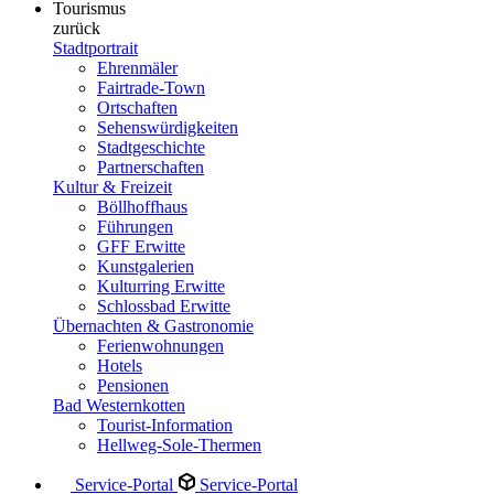
Tourismus
zurück
Stadtportrait
Ehrenmäler
Fairtrade-Town
Ortschaften
Sehenswürdigkeiten
Stadtgeschichte
Partnerschaften
Kultur & Freizeit
Böllhoffhaus
Führungen
GFF Erwitte
Kunstgalerien
Kulturring Erwitte
Schlossbad Erwitte
Übernachten & Gastronomie
Ferienwohnungen
Hotels
Pensionen
Bad Westernkotten
Tourist-Information
Hellweg-Sole-Thermen
Service-Portal
Service-Portal