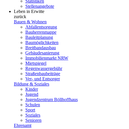
Statistiken
Stellenangebote
Leben in Erwitte
zurück
Bauen & Wohnen
Abfallentsorgung
Bauherrenmappe
Bauleitplanung
Baumöglichkeiten
Breitbandausbau
Gebäudesanierung
Immobilienmarkt NRW
Mietspiegel
Regenwassergebühr
Straßenbaubeiträge
Ver- und Entsorger
Bildung & Soziales
Kinder
Jugend
Jugendzentrum Böllhoffhaus
Schulen
Sport
Soziales
Senioren
Ehrenamt