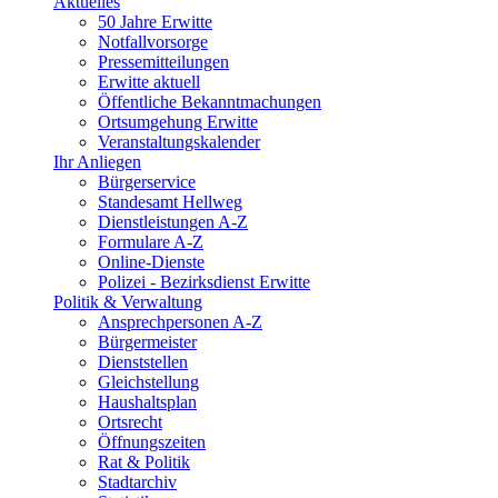
Aktuelles
50 Jahre Erwitte
Notfallvorsorge
Pressemitteilungen
Erwitte aktuell
Öffentliche Bekanntmachungen
Ortsumgehung Erwitte
Veranstaltungskalender
Ihr Anliegen
Bürgerservice
Standesamt Hellweg
Dienstleistungen A-Z
Formulare A-Z
Online-Dienste
Polizei - Bezirksdienst Erwitte
Politik & Verwaltung
Ansprechpersonen A-Z
Bürgermeister
Dienststellen
Gleichstellung
Haushaltsplan
Ortsrecht
Öffnungszeiten
Rat & Politik
Stadtarchiv