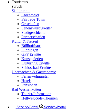
Tourismus
zurück
Stadtportrait
Ehrenmäler
Fairtrade-Town
Ortschaften
Sehenswürdigkeiten
Stadtgeschichte
Partnerschaften
Kultur & Freizeit
Böllhoffhaus
Führungen
GFF Erwitte
Kunstgalerien
Kulturring Erwitte
Schlossbad Erwitte
Übernachten & Gastronomie
Ferienwohnungen
Hotels
Pensionen
Bad Westernkotten
Tourist-Information
Hellweg-Sole-Thermen
Service-Portal
Service-Portal