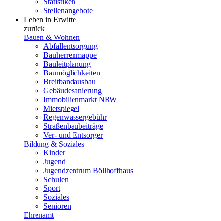
Statistiken
Stellenangebote
Leben in Erwitte
zurück
Bauen & Wohnen
Abfallentsorgung
Bauherrenmappe
Bauleitplanung
Baumöglichkeiten
Breitbandausbau
Gebäudesanierung
Immobilienmarkt NRW
Mietspiegel
Regenwassergebühr
Straßenbaubeiträge
Ver- und Entsorger
Bildung & Soziales
Kinder
Jugend
Jugendzentrum Böllhoffhaus
Schulen
Sport
Soziales
Senioren
Ehrenamt