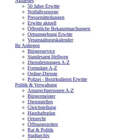
Aktuelles
50 Jahre Erwitte
Notfallvorsorge
Pressemitteilungen
Erwitte aktuell
Öffentliche Bekanntmachungen
Ortsumgehung Erwitte
Veranstaltungskalender
Ihr Anliegen
Bürgerservice
Standesamt Hellweg
Dienstleistungen A-Z
Formulare A-Z
Online-Dienste
Polizei - Bezirksdienst Erwitte
Politik & Verwaltung
Ansprechpersonen A-Z
Bürgermeister
Dienststellen
Gleichstellung
Haushaltsplan
Ortsrecht
Öffnungszeiten
Rat & Politik
Stadtarchiv