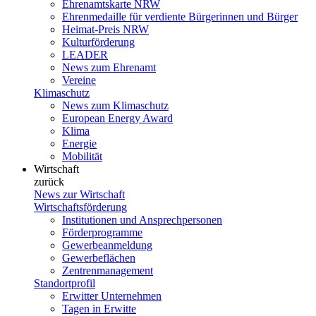
Ehrenamtskarte NRW
Ehrenmedaille für verdiente Bürgerinnen und Bürger
Heimat-Preis NRW
Kulturförderung
LEADER
News zum Ehrenamt
Vereine
Klimaschutz
News zum Klimaschutz
European Energy Award
Klima
Energie
Mobilität
Wirtschaft
zurück
News zur Wirtschaft
Wirtschaftsförderung
Institutionen und Ansprechpersonen
Förderprogramme
Gewerbeanmeldung
Gewerbeflächen
Zentrenmanagement
Standortprofil
Erwitter Unternehmen
Tagen in Erwitte