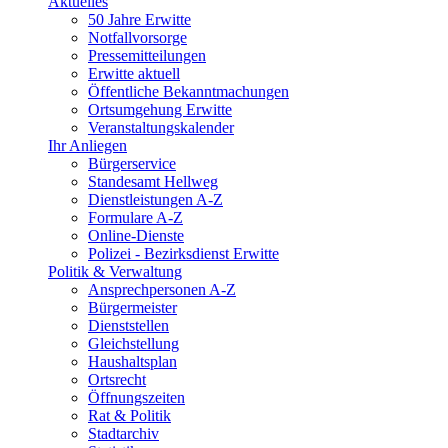
Aktuelles
50 Jahre Erwitte
Notfallvorsorge
Pressemitteilungen
Erwitte aktuell
Öffentliche Bekanntmachungen
Ortsumgehung Erwitte
Veranstaltungskalender
Ihr Anliegen
Bürgerservice
Standesamt Hellweg
Dienstleistungen A-Z
Formulare A-Z
Online-Dienste
Polizei - Bezirksdienst Erwitte
Politik & Verwaltung
Ansprechpersonen A-Z
Bürgermeister
Dienststellen
Gleichstellung
Haushaltsplan
Ortsrecht
Öffnungszeiten
Rat & Politik
Stadtarchiv