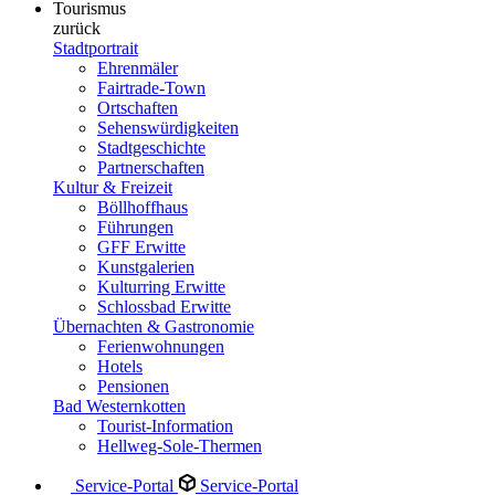
Tourismus
zurück
Stadtportrait
Ehrenmäler
Fairtrade-Town
Ortschaften
Sehenswürdigkeiten
Stadtgeschichte
Partnerschaften
Kultur & Freizeit
Böllhoffhaus
Führungen
GFF Erwitte
Kunstgalerien
Kulturring Erwitte
Schlossbad Erwitte
Übernachten & Gastronomie
Ferienwohnungen
Hotels
Pensionen
Bad Westernkotten
Tourist-Information
Hellweg-Sole-Thermen
Service-Portal
Service-Portal