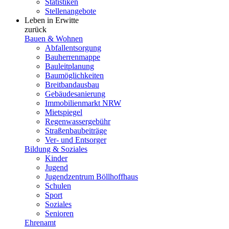
Statistiken
Stellenangebote
Leben in Erwitte
zurück
Bauen & Wohnen
Abfallentsorgung
Bauherrenmappe
Bauleitplanung
Baumöglichkeiten
Breitbandausbau
Gebäudesanierung
Immobilienmarkt NRW
Mietspiegel
Regenwassergebühr
Straßenbaubeiträge
Ver- und Entsorger
Bildung & Soziales
Kinder
Jugend
Jugendzentrum Böllhoffhaus
Schulen
Sport
Soziales
Senioren
Ehrenamt