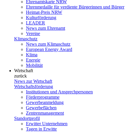
Ehrenamtskarte NRW
Ehrenmedaille für verdiente Bürgerinnen und Bürger
Heimat-Preis NRW
Kulturförderung
LEADER
News zum Ehrenamt
Vereine
Klimaschutz
News zum Klimaschutz
European Energy Award
Klima
Energie
Mobilität
Wirtschaft
zurück
News zur Wirtschaft
Wirtschaftsförderung
Institutionen und Ansprechpersonen
Förderprogramme
Gewerbeanmeldung
Gewerbeflächen
Zentrenmanagement
Standortprofil
Erwitter Unternehmen
Tagen in Erwitte