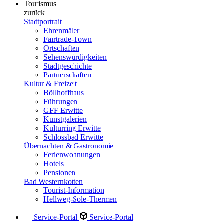
Tourismus
zurück
Stadtportrait
Ehrenmäler
Fairtrade-Town
Ortschaften
Sehenswürdigkeiten
Stadtgeschichte
Partnerschaften
Kultur & Freizeit
Böllhoffhaus
Führungen
GFF Erwitte
Kunstgalerien
Kulturring Erwitte
Schlossbad Erwitte
Übernachten & Gastronomie
Ferienwohnungen
Hotels
Pensionen
Bad Westernkotten
Tourist-Information
Hellweg-Sole-Thermen
Service-Portal
Service-Portal