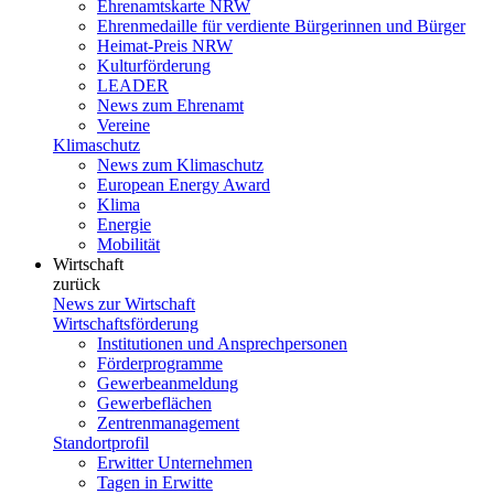
Ehrenamtskarte NRW
Ehrenmedaille für verdiente Bürgerinnen und Bürger
Heimat-Preis NRW
Kulturförderung
LEADER
News zum Ehrenamt
Vereine
Klimaschutz
News zum Klimaschutz
European Energy Award
Klima
Energie
Mobilität
Wirtschaft
zurück
News zur Wirtschaft
Wirtschaftsförderung
Institutionen und Ansprechpersonen
Förderprogramme
Gewerbeanmeldung
Gewerbeflächen
Zentrenmanagement
Standortprofil
Erwitter Unternehmen
Tagen in Erwitte