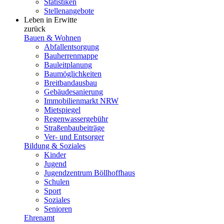
Statistiken
Stellenangebote
Leben in Erwitte
zurück
Bauen & Wohnen
Abfallentsorgung
Bauherrenmappe
Bauleitplanung
Baumöglichkeiten
Breitbandausbau
Gebäudesanierung
Immobilienmarkt NRW
Mietspiegel
Regenwassergebühr
Straßenbaubeiträge
Ver- und Entsorger
Bildung & Soziales
Kinder
Jugend
Jugendzentrum Böllhoffhaus
Schulen
Sport
Soziales
Senioren
Ehrenamt