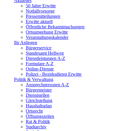
Aktuelles
50 Jahre Erwitte
Notfallvorsorge
Pressemitteilungen
Erwitte aktuell
Öffentliche Bekanntmachungen
Ortsumgehung Erwitte
Veranstaltungskalender
Ihr Anliegen
Bürgerservice
Standesamt Hellweg
Dienstleistungen A-Z
Formulare A-Z
Online-Dienste
Polizei - Bezirksdienst Erwitte
Politik & Verwaltung
Ansprechpersonen A-Z
Bürgermeister
Dienststellen
Gleichstellung
Haushaltsplan
Ortsrecht
Öffnungszeiten
Rat & Politik
Stadtarchiv