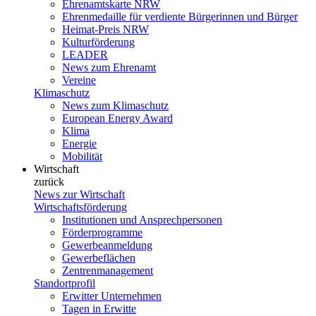
Ehrenamtskarte NRW
Ehrenmedaille für verdiente Bürgerinnen und Bürger
Heimat-Preis NRW
Kulturförderung
LEADER
News zum Ehrenamt
Vereine
Klimaschutz
News zum Klimaschutz
European Energy Award
Klima
Energie
Mobilität
Wirtschaft
zurück
News zur Wirtschaft
Wirtschaftsförderung
Institutionen und Ansprechpersonen
Förderprogramme
Gewerbeanmeldung
Gewerbeflächen
Zentrenmanagement
Standortprofil
Erwitter Unternehmen
Tagen in Erwitte