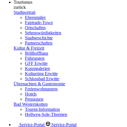
Tourismus
zurück
Stadtportrait
Ehrenmäler
Fairtrade-Town
Ortschaften
Sehenswürdigkeiten
Stadtgeschichte
Partnerschaften
Kultur & Freizeit
Böllhoffhaus
Führungen
GFF Erwitte
Kunstgalerien
Kulturring Erwitte
Schlossbad Erwitte
Übernachten & Gastronomie
Ferienwohnungen
Hotels
Pensionen
Bad Westernkotten
Tourist-Information
Hellweg-Sole-Thermen
Service-Portal
Service-Portal