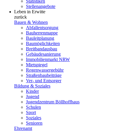
Statistiken
Stellenangebote
Leben in Erwitte
zurück
Bauen & Wohnen
Abfallentsorgung
Bauherrenmappe
Bauleitplanung
Baumöglichkeiten
Breitbandausbau
Gebäudesanierung
Immobilienmarkt NRW
Mietspiegel
Regenwassergebühr
Straßenbaubeiträge
Ver- und Entsorger
Bildung & Soziales
Kinder
Jugend
Jugendzentrum Böllhoffhaus
Schulen
Sport
Soziales
Senioren
Ehrenamt