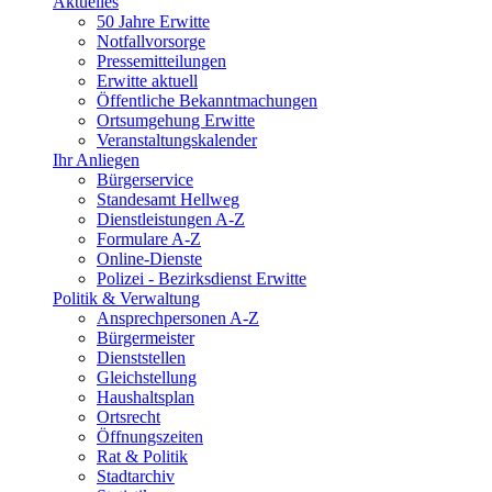
Aktuelles
50 Jahre Erwitte
Notfallvorsorge
Pressemitteilungen
Erwitte aktuell
Öffentliche Bekanntmachungen
Ortsumgehung Erwitte
Veranstaltungskalender
Ihr Anliegen
Bürgerservice
Standesamt Hellweg
Dienstleistungen A-Z
Formulare A-Z
Online-Dienste
Polizei - Bezirksdienst Erwitte
Politik & Verwaltung
Ansprechpersonen A-Z
Bürgermeister
Dienststellen
Gleichstellung
Haushaltsplan
Ortsrecht
Öffnungszeiten
Rat & Politik
Stadtarchiv