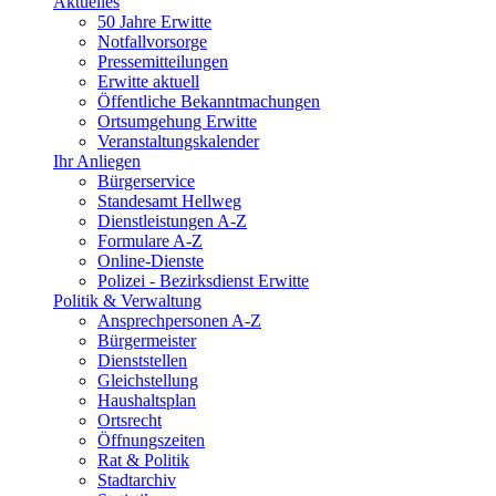
Aktuelles
50 Jahre Erwitte
Notfallvorsorge
Pressemitteilungen
Erwitte aktuell
Öffentliche Bekanntmachungen
Ortsumgehung Erwitte
Veranstaltungskalender
Ihr Anliegen
Bürgerservice
Standesamt Hellweg
Dienstleistungen A-Z
Formulare A-Z
Online-Dienste
Polizei - Bezirksdienst Erwitte
Politik & Verwaltung
Ansprechpersonen A-Z
Bürgermeister
Dienststellen
Gleichstellung
Haushaltsplan
Ortsrecht
Öffnungszeiten
Rat & Politik
Stadtarchiv