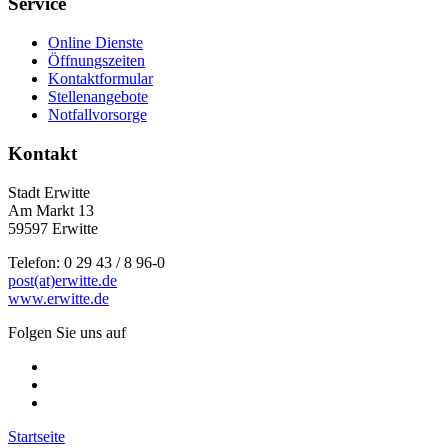
Service
Online Dienste
Öffnungszeiten
Kontaktformular
Stellenangebote
Notfallvorsorge
Kontakt
Stadt Erwitte
Am Markt 13
59597 Erwitte
Telefon: 0 29 43 / 8 96-0
post(at)erwitte.de
www.erwitte.de
Folgen Sie uns auf
Startseite