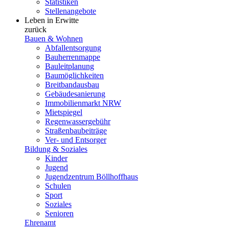
Statistiken
Stellenangebote
Leben in Erwitte
zurück
Bauen & Wohnen
Abfallentsorgung
Bauherrenmappe
Bauleitplanung
Baumöglichkeiten
Breitbandausbau
Gebäudesanierung
Immobilienmarkt NRW
Mietspiegel
Regenwassergebühr
Straßenbaubeiträge
Ver- und Entsorger
Bildung & Soziales
Kinder
Jugend
Jugendzentrum Böllhoffhaus
Schulen
Sport
Soziales
Senioren
Ehrenamt