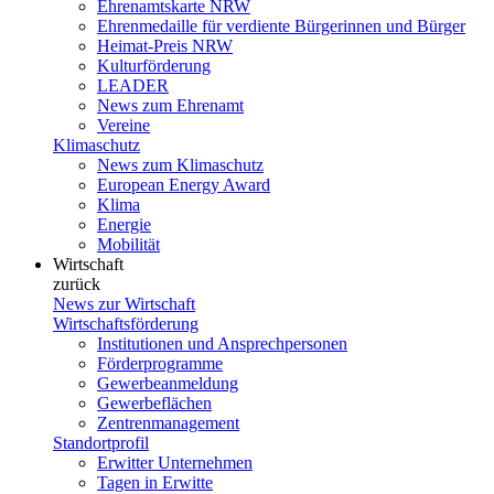
Ehrenamtskarte NRW
Ehrenmedaille für verdiente Bürgerinnen und Bürger
Heimat-Preis NRW
Kulturförderung
LEADER
News zum Ehrenamt
Vereine
Klimaschutz
News zum Klimaschutz
European Energy Award
Klima
Energie
Mobilität
Wirtschaft
zurück
News zur Wirtschaft
Wirtschaftsförderung
Institutionen und Ansprechpersonen
Förderprogramme
Gewerbeanmeldung
Gewerbeflächen
Zentrenmanagement
Standortprofil
Erwitter Unternehmen
Tagen in Erwitte