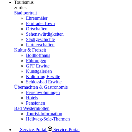
Tourismus
zurück
Stadtportrait
Ehrenmäler
Fairtrade-Town
Ortschaften
Sehenswürdigkeiten
Stadtgeschichte
Partnerschaften
Kultur & Freizeit
Böllhoffhaus
Führungen
GFF Erwitte
Kunstgalerien
Kulturring Erwitte
Schlossbad Erwitte
Übernachten & Gastronomie
Ferienwohnungen
Hotels
Pensionen
Bad Westernkotten
Tourist-Information
Hellweg-Sole-Thermen
Service-Portal
Service-Portal