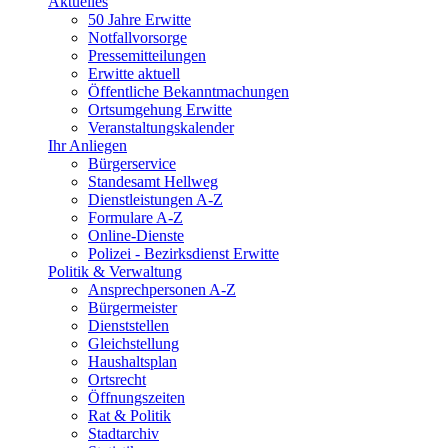
Aktuelles
50 Jahre Erwitte
Notfallvorsorge
Pressemitteilungen
Erwitte aktuell
Öffentliche Bekanntmachungen
Ortsumgehung Erwitte
Veranstaltungskalender
Ihr Anliegen
Bürgerservice
Standesamt Hellweg
Dienstleistungen A-Z
Formulare A-Z
Online-Dienste
Polizei - Bezirksdienst Erwitte
Politik & Verwaltung
Ansprechpersonen A-Z
Bürgermeister
Dienststellen
Gleichstellung
Haushaltsplan
Ortsrecht
Öffnungszeiten
Rat & Politik
Stadtarchiv