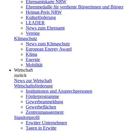
Ehrenamtskarte NRW
Ehrenmedaille für verdiente Bürgerinnen und Bürger
Heimat-Preis NRW
Kulturförderung
LEADER
News zum Ehrenamt
Vereine
Klimaschutz
News zum Klimaschutz
European Energy Award
Klima
Energie
Mobilität
Wirtschaft
zurück
News zur Wirtschaft
Wirtschaftsförderung
Institutionen und Ansprechpersonen
Förderprogramme
Gewerbeanmeldung
Gewerbeflächen
Zentrenmanagement
Standortprofil
Erwitter Unternehmen
Tagen in Erwitte