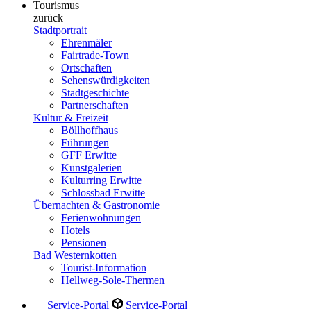
Tourismus
zurück
Stadtportrait
Ehrenmäler
Fairtrade-Town
Ortschaften
Sehenswürdigkeiten
Stadtgeschichte
Partnerschaften
Kultur & Freizeit
Böllhoffhaus
Führungen
GFF Erwitte
Kunstgalerien
Kulturring Erwitte
Schlossbad Erwitte
Übernachten & Gastronomie
Ferienwohnungen
Hotels
Pensionen
Bad Westernkotten
Tourist-Information
Hellweg-Sole-Thermen
Service-Portal
Service-Portal