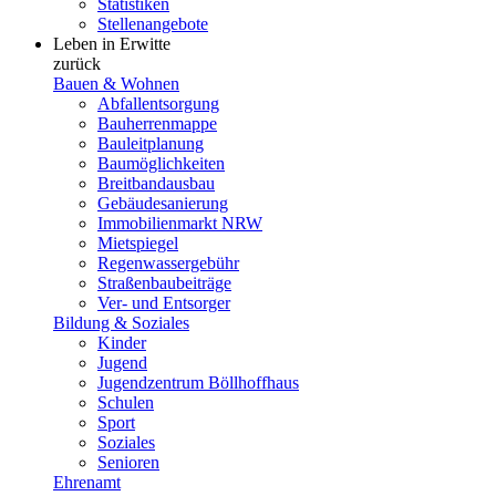
Statistiken
Stellenangebote
Leben in Erwitte
zurück
Bauen & Wohnen
Abfallentsorgung
Bauherrenmappe
Bauleitplanung
Baumöglichkeiten
Breitbandausbau
Gebäudesanierung
Immobilienmarkt NRW
Mietspiegel
Regenwassergebühr
Straßenbaubeiträge
Ver- und Entsorger
Bildung & Soziales
Kinder
Jugend
Jugendzentrum Böllhoffhaus
Schulen
Sport
Soziales
Senioren
Ehrenamt