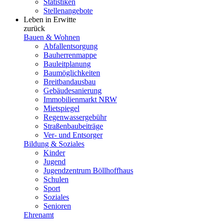
Statistiken
Stellenangebote
Leben in Erwitte
zurück
Bauen & Wohnen
Abfallentsorgung
Bauherrenmappe
Bauleitplanung
Baumöglichkeiten
Breitbandausbau
Gebäudesanierung
Immobilienmarkt NRW
Mietspiegel
Regenwassergebühr
Straßenbaubeiträge
Ver- und Entsorger
Bildung & Soziales
Kinder
Jugend
Jugendzentrum Böllhoffhaus
Schulen
Sport
Soziales
Senioren
Ehrenamt