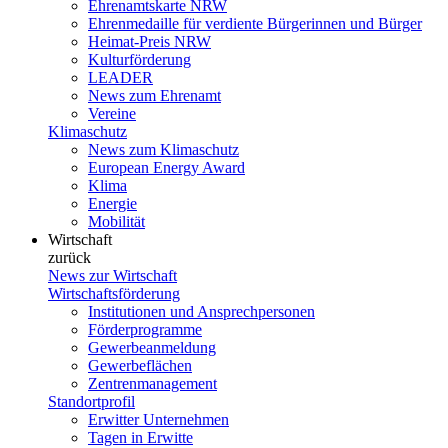
Ehrenamtskarte NRW
Ehrenmedaille für verdiente Bürgerinnen und Bürger
Heimat-Preis NRW
Kulturförderung
LEADER
News zum Ehrenamt
Vereine
Klimaschutz
News zum Klimaschutz
European Energy Award
Klima
Energie
Mobilität
Wirtschaft
zurück
News zur Wirtschaft
Wirtschaftsförderung
Institutionen und Ansprechpersonen
Förderprogramme
Gewerbeanmeldung
Gewerbeflächen
Zentrenmanagement
Standortprofil
Erwitter Unternehmen
Tagen in Erwitte