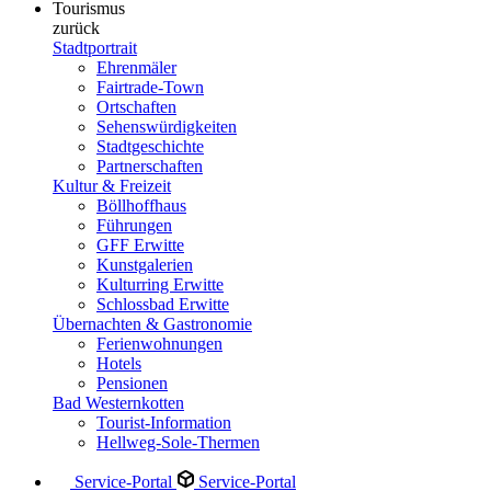
Tourismus
zurück
Stadtportrait
Ehrenmäler
Fairtrade-Town
Ortschaften
Sehenswürdigkeiten
Stadtgeschichte
Partnerschaften
Kultur & Freizeit
Böllhoffhaus
Führungen
GFF Erwitte
Kunstgalerien
Kulturring Erwitte
Schlossbad Erwitte
Übernachten & Gastronomie
Ferienwohnungen
Hotels
Pensionen
Bad Westernkotten
Tourist-Information
Hellweg-Sole-Thermen
Service-Portal
Service-Portal