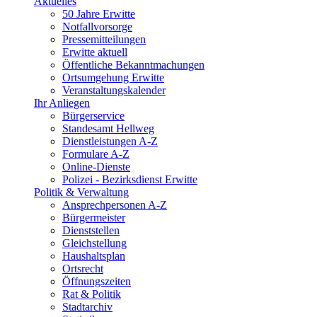
Aktuelles
50 Jahre Erwitte
Notfallvorsorge
Pressemitteilungen
Erwitte aktuell
Öffentliche Bekanntmachungen
Ortsumgehung Erwitte
Veranstaltungskalender
Ihr Anliegen
Bürgerservice
Standesamt Hellweg
Dienstleistungen A-Z
Formulare A-Z
Online-Dienste
Polizei - Bezirksdienst Erwitte
Politik & Verwaltung
Ansprechpersonen A-Z
Bürgermeister
Dienststellen
Gleichstellung
Haushaltsplan
Ortsrecht
Öffnungszeiten
Rat & Politik
Stadtarchiv