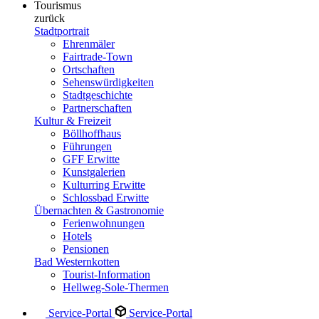
Tourismus
zurück
Stadtportrait
Ehrenmäler
Fairtrade-Town
Ortschaften
Sehenswürdigkeiten
Stadtgeschichte
Partnerschaften
Kultur & Freizeit
Böllhoffhaus
Führungen
GFF Erwitte
Kunstgalerien
Kulturring Erwitte
Schlossbad Erwitte
Übernachten & Gastronomie
Ferienwohnungen
Hotels
Pensionen
Bad Westernkotten
Tourist-Information
Hellweg-Sole-Thermen
Service-Portal
Service-Portal