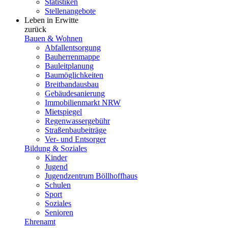
Statistiken
Stellenangebote
Leben in Erwitte
zurück
Bauen & Wohnen
Abfallentsorgung
Bauherrenmappe
Bauleitplanung
Baumöglichkeiten
Breitbandausbau
Gebäudesanierung
Immobilienmarkt NRW
Mietspiegel
Regenwassergebühr
Straßenbaubeiträge
Ver- und Entsorger
Bildung & Soziales
Kinder
Jugend
Jugendzentrum Böllhoffhaus
Schulen
Sport
Soziales
Senioren
Ehrenamt