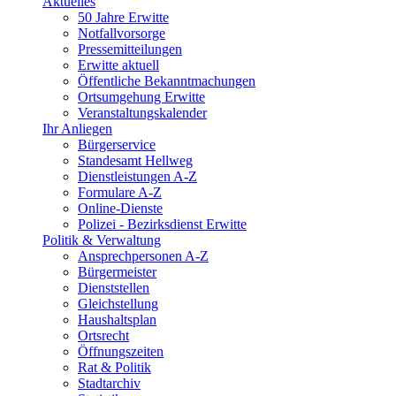
Aktuelles
50 Jahre Erwitte
Notfallvorsorge
Pressemitteilungen
Erwitte aktuell
Öffentliche Bekanntmachungen
Ortsumgehung Erwitte
Veranstaltungskalender
Ihr Anliegen
Bürgerservice
Standesamt Hellweg
Dienstleistungen A-Z
Formulare A-Z
Online-Dienste
Polizei - Bezirksdienst Erwitte
Politik & Verwaltung
Ansprechpersonen A-Z
Bürgermeister
Dienststellen
Gleichstellung
Haushaltsplan
Ortsrecht
Öffnungszeiten
Rat & Politik
Stadtarchiv