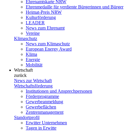
Ehrenamtskarte NRW
Ehrenmedaille für verdiente Bürgerinnen und Bürger
Heimat-Preis NRW
Kulturförderung
LEADER
News zum Ehrenamt
Vereine
Klimaschutz
News zum Klimaschutz
European Energy Award
Klima
Energie
Mobilität
Wirtschaft
zurück
News zur Wirtschaft
Wirtschaftsförderung
Institutionen und Ansprechpersonen
Förderprogramme
Gewerbeanmeldung
Gewerbeflächen
Zentrenmanagement
Standortprofil
Erwitter Unternehmen
Tagen in Erwitte