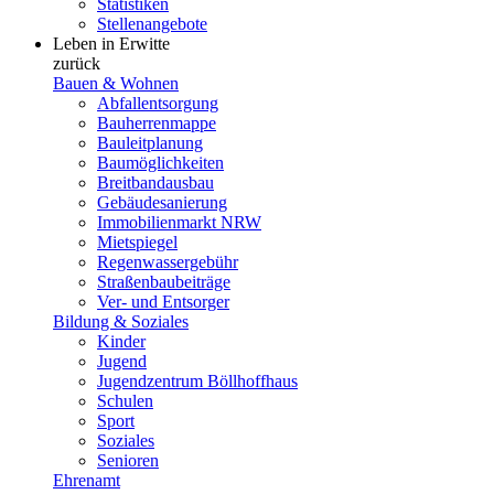
Statistiken
Stellenangebote
Leben in Erwitte
zurück
Bauen & Wohnen
Abfallentsorgung
Bauherrenmappe
Bauleitplanung
Baumöglichkeiten
Breitbandausbau
Gebäudesanierung
Immobilienmarkt NRW
Mietspiegel
Regenwassergebühr
Straßenbaubeiträge
Ver- und Entsorger
Bildung & Soziales
Kinder
Jugend
Jugendzentrum Böllhoffhaus
Schulen
Sport
Soziales
Senioren
Ehrenamt