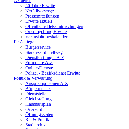
Aktuelles
50 Jahre Erwitte
Notfallvorsorge
Pressemitteilungen
Erwitte aktuell
Öffentliche Bekanntmachungen
Ortsumgehung Erwitte
Veranstaltungskalender
Ihr Anliegen
Bürgerservice
Standesamt Hellweg
Dienstleistungen A-Z
Formulare A-Z
Online-Dienste
Polizei - Bezirksdienst Erwitte
Politik & Verwaltung
Ansprechpersonen A-Z
Bürgermeister
Dienststellen
Gleichstellung
Haushaltsplan
Ortsrecht
Öffnungszeiten
Rat & Politik
Stadtarchiv