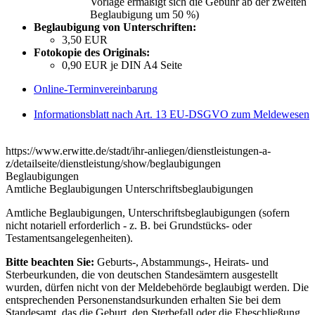
Vorlage ermäßigt sich die Gebühr ab der zweiten
Beglaubigung um 50 %)
Beglaubigung von Unterschriften:
3,50 EUR
Fotokopie des Originals:
0,90 EUR je DIN A4 Seite
Online-Terminvereinbarung
Informationsblatt nach Art. 13 EU-DSGVO zum Meldewesen
https://www.erwitte.de/stadt/ihr-anliegen/dienstleistungen-a-
z/detailseite/dienstleistung/show/beglaubigungen
Beglaubigungen
Amtliche Beglaubigungen Unterschriftsbeglaubigungen
Amtliche Beglaubigungen, Unterschriftsbeglaubigungen (sofern
nicht notariell erforderlich - z. B. bei Grundstücks- oder
Testamentsangelegenheiten).
Bitte beachten Sie:
Geburts-, Abstammungs-, Heirats- und
Sterbeurkunden, die von deutschen Standesämtern ausgestellt
wurden, dürfen nicht von der Meldebehörde beglaubigt werden. Die
entsprechenden Personenstandsurkunden erhalten Sie bei dem
Standesamt, das die Geburt, den Sterbefall oder die Eheschließung