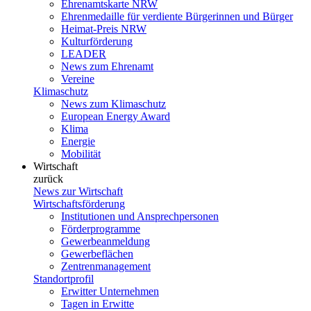
Ehrenamtskarte NRW
Ehrenmedaille für verdiente Bürgerinnen und Bürger
Heimat-Preis NRW
Kulturförderung
LEADER
News zum Ehrenamt
Vereine
Klimaschutz
News zum Klimaschutz
European Energy Award
Klima
Energie
Mobilität
Wirtschaft
zurück
News zur Wirtschaft
Wirtschaftsförderung
Institutionen und Ansprechpersonen
Förderprogramme
Gewerbeanmeldung
Gewerbeflächen
Zentrenmanagement
Standortprofil
Erwitter Unternehmen
Tagen in Erwitte