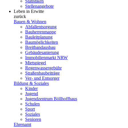
Statistiken
Stellenangebote
Leben in Erwitte
zurück
Bauen & Wohnen
Abfallentsorgung
Bauherrenmappe
Bauleitplanung
Baumöglichkeiten
Breitbandausbau
Gebäudesanierung
Immobilienmarkt NRW
Mietspiegel
Regenwassergebühr
Straßenbaubeiträge
Ver- und Entsorger
Bildung & Soziales
Kinder
Jugend
Jugendzentrum Böllhoffhaus
Schulen
Sport
Soziales
Senioren
Ehrenamt