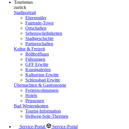
Tourismus
zurück
Stadtportrait
Ehrenmäler
Fairtrade-Town
Ortschaften
Sehenswürdigkeiten
Stadtgeschichte
Partnerschaften
Kultur & Freizeit
Böllhoffhaus
Führungen
GFF Erwitte
Kunstgalerien
Kulturring Erwitte
Schlossbad Erwitte
Übernachten & Gastronomie
Ferienwohnungen
Hotels
Pensionen
Bad Westernkotten
Tourist-Information
Hellweg-Sole-Thermen
Service-Portal
Service-Portal