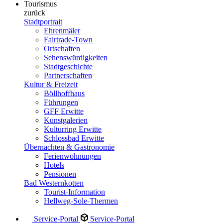
Tourismus
zurück
Stadtportrait
Ehrenmäler
Fairtrade-Town
Ortschaften
Sehenswürdigkeiten
Stadtgeschichte
Partnerschaften
Kultur & Freizeit
Böllhoffhaus
Führungen
GFF Erwitte
Kunstgalerien
Kulturring Erwitte
Schlossbad Erwitte
Übernachten & Gastronomie
Ferienwohnungen
Hotels
Pensionen
Bad Westernkotten
Tourist-Information
Hellweg-Sole-Thermen
Service-Portal
Service-Portal