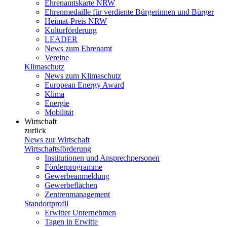
Ehrenamtskarte NRW
Ehrenmedaille für verdiente Bürgerinnen und Bürger
Heimat-Preis NRW
Kulturförderung
LEADER
News zum Ehrenamt
Vereine
Klimaschutz
News zum Klimaschutz
European Energy Award
Klima
Energie
Mobilität
Wirtschaft
zurück
News zur Wirtschaft
Wirtschaftsförderung
Institutionen und Ansprechpersonen
Förderprogramme
Gewerbeanmeldung
Gewerbeflächen
Zentrenmanagement
Standortprofil
Erwitter Unternehmen
Tagen in Erwitte