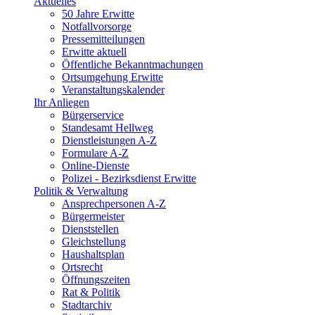
Aktuelles
50 Jahre Erwitte
Notfallvorsorge
Pressemitteilungen
Erwitte aktuell
Öffentliche Bekanntmachungen
Ortsumgehung Erwitte
Veranstaltungskalender
Ihr Anliegen
Bürgerservice
Standesamt Hellweg
Dienstleistungen A-Z
Formulare A-Z
Online-Dienste
Polizei - Bezirksdienst Erwitte
Politik & Verwaltung
Ansprechpersonen A-Z
Bürgermeister
Dienststellen
Gleichstellung
Haushaltsplan
Ortsrecht
Öffnungszeiten
Rat & Politik
Stadtarchiv