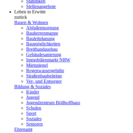
Statistiken
Stellenangebote
Leben in Erwitte
zurück
Bauen & Wohnen
Abfallentsorgung
Bauherrenmappe
Bauleitplanung
Baumöglichkeiten
Breitbandausbau
Gebäudesanierung
Immobilienmarkt NRW
Mietspiegel
Regenwassergebühr
Straßenbaubeiträge
Ver- und Entsorger
Bildung & Soziales
Kinder
Jugend
Jugendzentrum Böllhoffhaus
Schulen
Sport
Soziales
Senioren
Ehrenamt