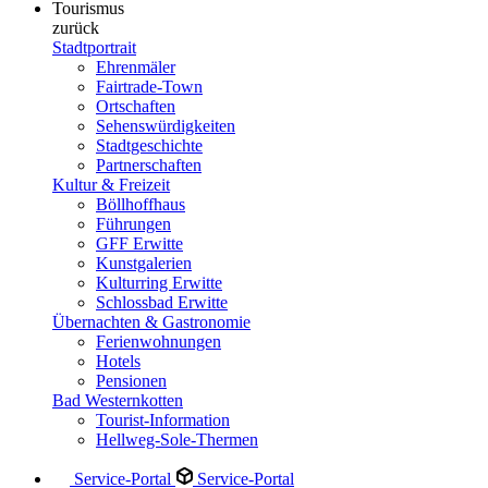
Tourismus
zurück
Stadtportrait
Ehrenmäler
Fairtrade-Town
Ortschaften
Sehenswürdigkeiten
Stadtgeschichte
Partnerschaften
Kultur & Freizeit
Böllhoffhaus
Führungen
GFF Erwitte
Kunstgalerien
Kulturring Erwitte
Schlossbad Erwitte
Übernachten & Gastronomie
Ferienwohnungen
Hotels
Pensionen
Bad Westernkotten
Tourist-Information
Hellweg-Sole-Thermen
Service-Portal
Service-Portal