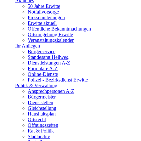
Aktuelles
50 Jahre Erwitte
Notfallvorsorge
Pressemitteilungen
Erwitte aktuell
Öffentliche Bekanntmachungen
Ortsumgehung Erwitte
Veranstaltungskalender
Ihr Anliegen
Bürgerservice
Standesamt Hellweg
Dienstleistungen A-Z
Formulare A-Z
Online-Dienste
Polizei - Bezirksdienst Erwitte
Politik & Verwaltung
Ansprechpersonen A-Z
Bürgermeister
Dienststellen
Gleichstellung
Haushaltsplan
Ortsrecht
Öffnungszeiten
Rat & Politik
Stadtarchiv