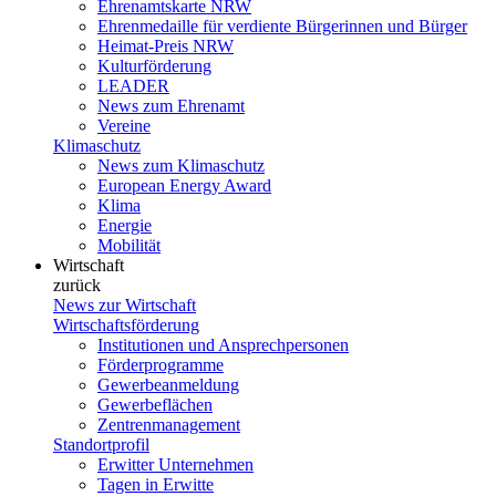
Ehrenamtskarte NRW
Ehrenmedaille für verdiente Bürgerinnen und Bürger
Heimat-Preis NRW
Kulturförderung
LEADER
News zum Ehrenamt
Vereine
Klimaschutz
News zum Klimaschutz
European Energy Award
Klima
Energie
Mobilität
Wirtschaft
zurück
News zur Wirtschaft
Wirtschaftsförderung
Institutionen und Ansprechpersonen
Förderprogramme
Gewerbeanmeldung
Gewerbeflächen
Zentrenmanagement
Standortprofil
Erwitter Unternehmen
Tagen in Erwitte