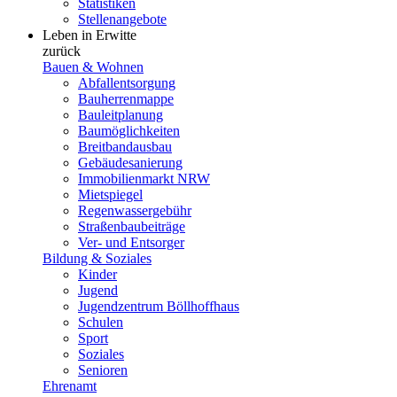
Statistiken
Stellenangebote
Leben in Erwitte
zurück
Bauen & Wohnen
Abfallentsorgung
Bauherrenmappe
Bauleitplanung
Baumöglichkeiten
Breitbandausbau
Gebäudesanierung
Immobilienmarkt NRW
Mietspiegel
Regenwassergebühr
Straßenbaubeiträge
Ver- und Entsorger
Bildung & Soziales
Kinder
Jugend
Jugendzentrum Böllhoffhaus
Schulen
Sport
Soziales
Senioren
Ehrenamt