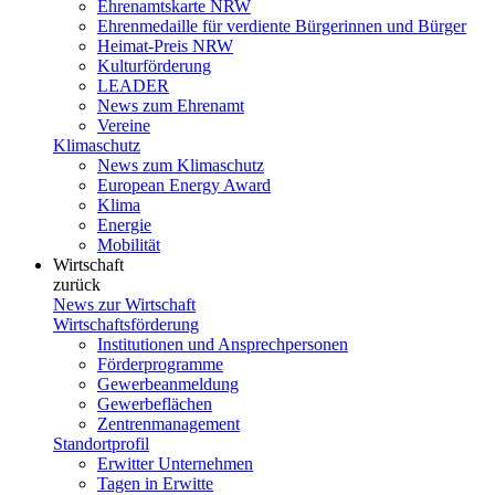
Ehrenamtskarte NRW
Ehrenmedaille für verdiente Bürgerinnen und Bürger
Heimat-Preis NRW
Kulturförderung
LEADER
News zum Ehrenamt
Vereine
Klimaschutz
News zum Klimaschutz
European Energy Award
Klima
Energie
Mobilität
Wirtschaft
zurück
News zur Wirtschaft
Wirtschaftsförderung
Institutionen und Ansprechpersonen
Förderprogramme
Gewerbeanmeldung
Gewerbeflächen
Zentrenmanagement
Standortprofil
Erwitter Unternehmen
Tagen in Erwitte