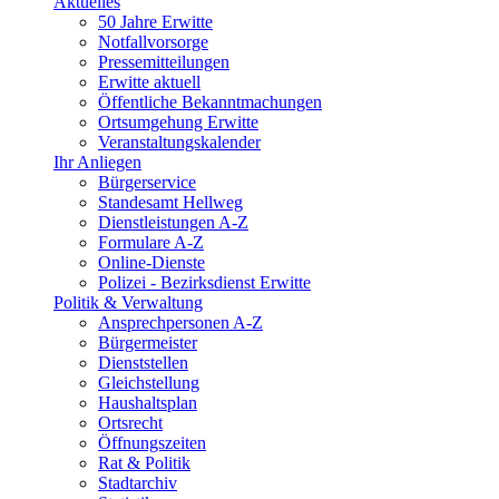
Aktuelles
50 Jahre Erwitte
Notfallvorsorge
Pressemitteilungen
Erwitte aktuell
Öffentliche Bekanntmachungen
Ortsumgehung Erwitte
Veranstaltungskalender
Ihr Anliegen
Bürgerservice
Standesamt Hellweg
Dienstleistungen A-Z
Formulare A-Z
Online-Dienste
Polizei - Bezirksdienst Erwitte
Politik & Verwaltung
Ansprechpersonen A-Z
Bürgermeister
Dienststellen
Gleichstellung
Haushaltsplan
Ortsrecht
Öffnungszeiten
Rat & Politik
Stadtarchiv