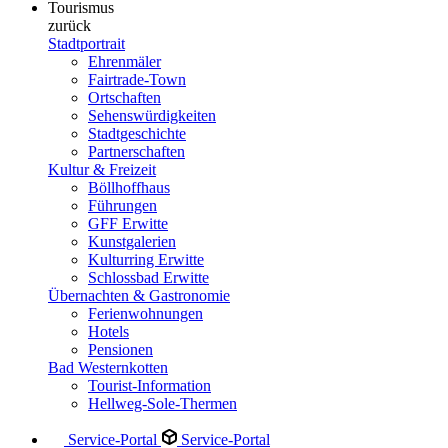
Tourismus
zurück
Stadtportrait
Ehrenmäler
Fairtrade-Town
Ortschaften
Sehenswürdigkeiten
Stadtgeschichte
Partnerschaften
Kultur & Freizeit
Böllhoffhaus
Führungen
GFF Erwitte
Kunstgalerien
Kulturring Erwitte
Schlossbad Erwitte
Übernachten & Gastronomie
Ferienwohnungen
Hotels
Pensionen
Bad Westernkotten
Tourist-Information
Hellweg-Sole-Thermen
Service-Portal
Service-Portal