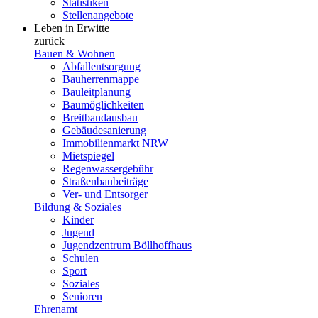
Statistiken
Stellenangebote
Leben in Erwitte
zurück
Bauen & Wohnen
Abfallentsorgung
Bauherrenmappe
Bauleitplanung
Baumöglichkeiten
Breitbandausbau
Gebäudesanierung
Immobilienmarkt NRW
Mietspiegel
Regenwassergebühr
Straßenbaubeiträge
Ver- und Entsorger
Bildung & Soziales
Kinder
Jugend
Jugendzentrum Böllhoffhaus
Schulen
Sport
Soziales
Senioren
Ehrenamt