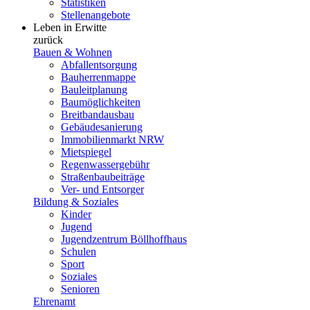
Statistiken
Stellenangebote
Leben in Erwitte
zurück
Bauen & Wohnen
Abfallentsorgung
Bauherrenmappe
Bauleitplanung
Baumöglichkeiten
Breitbandausbau
Gebäudesanierung
Immobilienmarkt NRW
Mietspiegel
Regenwassergebühr
Straßenbaubeiträge
Ver- und Entsorger
Bildung & Soziales
Kinder
Jugend
Jugendzentrum Böllhoffhaus
Schulen
Sport
Soziales
Senioren
Ehrenamt