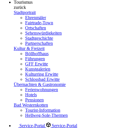
Tourismus
zurück
Stadtportrait
Ehrenmäler
Fairtrade-Town
Ortschaften
Sehenswürdigkeiten
Stadtgeschichte
Partnerschaften
Kultur & Freizeit
Böllhoffhaus
Führungen
GFF Erwitte
Kunstgalerien
Kulturring Erwitte
Schlossbad Erwitte
Übernachten & Gastronomie
Ferienwohnungen
Hotels
Pensionen
Bad Westernkotten
Tourist-Information
Hellweg-Sole-Thermen
Service-Portal
Service-Portal