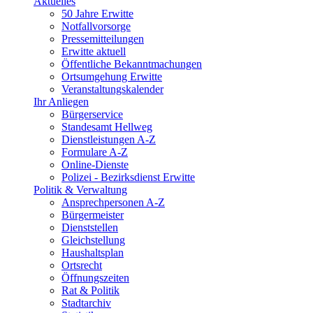
Aktuelles
50 Jahre Erwitte
Notfallvorsorge
Pressemitteilungen
Erwitte aktuell
Öffentliche Bekanntmachungen
Ortsumgehung Erwitte
Veranstaltungskalender
Ihr Anliegen
Bürgerservice
Standesamt Hellweg
Dienstleistungen A-Z
Formulare A-Z
Online-Dienste
Polizei - Bezirksdienst Erwitte
Politik & Verwaltung
Ansprechpersonen A-Z
Bürgermeister
Dienststellen
Gleichstellung
Haushaltsplan
Ortsrecht
Öffnungszeiten
Rat & Politik
Stadtarchiv