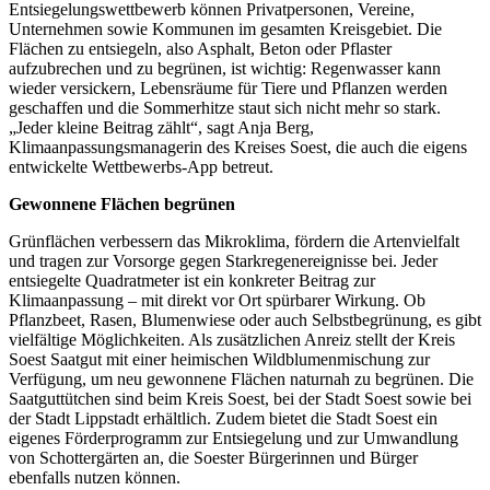
Entsiegelungswettbewerb können Privatpersonen, Vereine,
Unternehmen sowie Kommunen im gesamten Kreisgebiet. Die
Flächen zu entsiegeln, also Asphalt, Beton oder Pflaster
aufzubrechen und zu begrünen, ist wichtig: Regenwasser kann
wieder versickern, Lebensräume für Tiere und Pflanzen werden
geschaffen und die Sommerhitze staut sich nicht mehr so stark.
„Jeder kleine Beitrag zählt“, sagt Anja Berg,
Klimaanpassungsmanagerin des Kreises Soest, die auch die eigens
entwickelte Wettbewerbs-App betreut.
Gewonnene Flächen begrünen
Grünflächen verbessern das Mikroklima, fördern die Artenvielfalt
und tragen zur Vorsorge gegen Starkregenereignisse bei. Jeder
entsiegelte Quadratmeter ist ein konkreter Beitrag zur
Klimaanpassung – mit direkt vor Ort spürbarer Wirkung. Ob
Pflanzbeet, Rasen, Blumenwiese oder auch Selbstbegrünung, es gibt
vielfältige Möglichkeiten. Als zusätzlichen Anreiz stellt der Kreis
Soest Saatgut mit einer heimischen Wildblumenmischung zur
Verfügung, um neu gewonnene Flächen naturnah zu begrünen. Die
Saatguttütchen sind beim Kreis Soest, bei der Stadt Soest sowie bei
der Stadt Lippstadt erhältlich. Zudem bietet die Stadt Soest ein
eigenes Förderprogramm zur Entsiegelung und zur Umwandlung
von Schottergärten an, die Soester Bürgerinnen und Bürger
ebenfalls nutzen können.