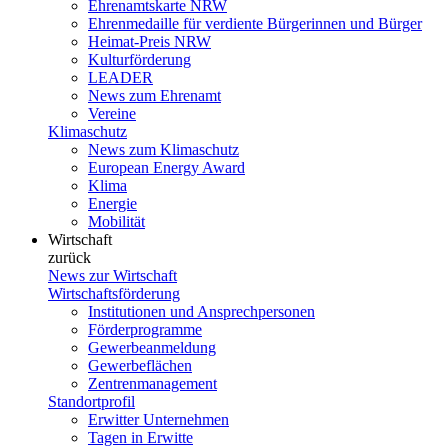
Ehrenamtskarte NRW
Ehrenmedaille für verdiente Bürgerinnen und Bürger
Heimat-Preis NRW
Kulturförderung
LEADER
News zum Ehrenamt
Vereine
Klimaschutz
News zum Klimaschutz
European Energy Award
Klima
Energie
Mobilität
Wirtschaft
zurück
News zur Wirtschaft
Wirtschaftsförderung
Institutionen und Ansprechpersonen
Förderprogramme
Gewerbeanmeldung
Gewerbeflächen
Zentrenmanagement
Standortprofil
Erwitter Unternehmen
Tagen in Erwitte