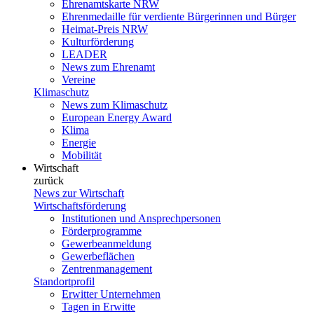
Ehrenamtskarte NRW
Ehrenmedaille für verdiente Bürgerinnen und Bürger
Heimat-Preis NRW
Kulturförderung
LEADER
News zum Ehrenamt
Vereine
Klimaschutz
News zum Klimaschutz
European Energy Award
Klima
Energie
Mobilität
Wirtschaft
zurück
News zur Wirtschaft
Wirtschaftsförderung
Institutionen und Ansprechpersonen
Förderprogramme
Gewerbeanmeldung
Gewerbeflächen
Zentrenmanagement
Standortprofil
Erwitter Unternehmen
Tagen in Erwitte