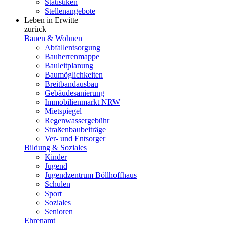
Statistiken
Stellenangebote
Leben in Erwitte
zurück
Bauen & Wohnen
Abfallentsorgung
Bauherrenmappe
Bauleitplanung
Baumöglichkeiten
Breitbandausbau
Gebäudesanierung
Immobilienmarkt NRW
Mietspiegel
Regenwassergebühr
Straßenbaubeiträge
Ver- und Entsorger
Bildung & Soziales
Kinder
Jugend
Jugendzentrum Böllhoffhaus
Schulen
Sport
Soziales
Senioren
Ehrenamt