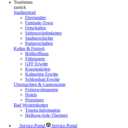
Tourismus
zurück
Stadtportrait
Ehrenmäler
Fairtrade-Town
Ortschaften
Sehenswürdigkeiten
Stadtgeschichte
Partnerschaften
Kultur & Freizeit
Böllhoffhaus
Führungen
GFF Erwitte
Kunstgalerien
Kulturring Erwitte
Schlossbad Erwitte
Übernachten & Gastronomie
Ferienwohnungen
Hotels
Pensionen
Bad Westernkotten
Tourist-Information
Hellweg-Sole-Thermen
Service-Portal
Service-Portal