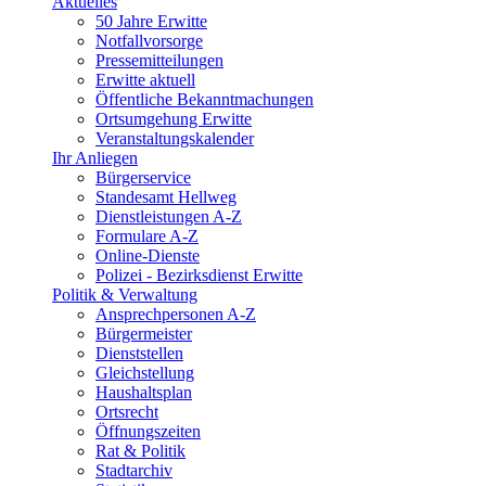
Aktuelles
50 Jahre Erwitte
Notfallvorsorge
Pressemitteilungen
Erwitte aktuell
Öffentliche Bekanntmachungen
Ortsumgehung Erwitte
Veranstaltungskalender
Ihr Anliegen
Bürgerservice
Standesamt Hellweg
Dienstleistungen A-Z
Formulare A-Z
Online-Dienste
Polizei - Bezirksdienst Erwitte
Politik & Verwaltung
Ansprechpersonen A-Z
Bürgermeister
Dienststellen
Gleichstellung
Haushaltsplan
Ortsrecht
Öffnungszeiten
Rat & Politik
Stadtarchiv