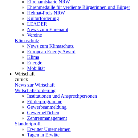
Ehrenamtskarte NRW
Ehrenmedaille für verdiente Bürgerinnen und Bürger
Heimat-Preis NRW
Kulturförderung
LEADER
News zum Ehrenamt
Vereine
Klimaschutz
News zum Klimaschutz
European Energy Award
Klima
Energie
Mobilität
Wirtschaft
zurück
News zur Wirtschaft
Wirtschaftsförderung
Institutionen und Ansprechpersonen
Förderprogramme
Gewerbeanmeldung
Gewerbeflächen
Zentrenmanagement
Standortprofil
Erwitter Unternehmen
Tagen in Erwitte