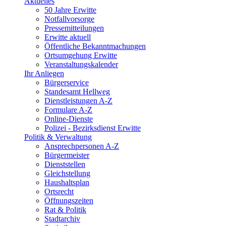
Aktuelles
50 Jahre Erwitte
Notfallvorsorge
Pressemitteilungen
Erwitte aktuell
Öffentliche Bekanntmachungen
Ortsumgehung Erwitte
Veranstaltungskalender
Ihr Anliegen
Bürgerservice
Standesamt Hellweg
Dienstleistungen A-Z
Formulare A-Z
Online-Dienste
Polizei - Bezirksdienst Erwitte
Politik & Verwaltung
Ansprechpersonen A-Z
Bürgermeister
Dienststellen
Gleichstellung
Haushaltsplan
Ortsrecht
Öffnungszeiten
Rat & Politik
Stadtarchiv