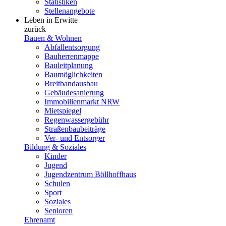
Statistiken
Stellenangebote
Leben in Erwitte
zurück
Bauen & Wohnen
Abfallentsorgung
Bauherrenmappe
Bauleitplanung
Baumöglichkeiten
Breitbandausbau
Gebäudesanierung
Immobilienmarkt NRW
Mietspiegel
Regenwassergebühr
Straßenbaubeiträge
Ver- und Entsorger
Bildung & Soziales
Kinder
Jugend
Jugendzentrum Böllhoffhaus
Schulen
Sport
Soziales
Senioren
Ehrenamt