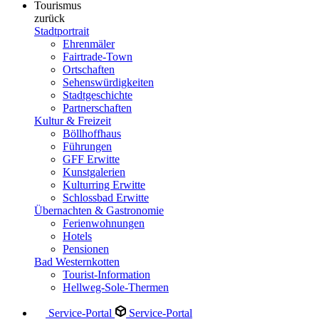
Tourismus
zurück
Stadtportrait
Ehrenmäler
Fairtrade-Town
Ortschaften
Sehenswürdigkeiten
Stadtgeschichte
Partnerschaften
Kultur & Freizeit
Böllhoffhaus
Führungen
GFF Erwitte
Kunstgalerien
Kulturring Erwitte
Schlossbad Erwitte
Übernachten & Gastronomie
Ferienwohnungen
Hotels
Pensionen
Bad Westernkotten
Tourist-Information
Hellweg-Sole-Thermen
Service-Portal
Service-Portal