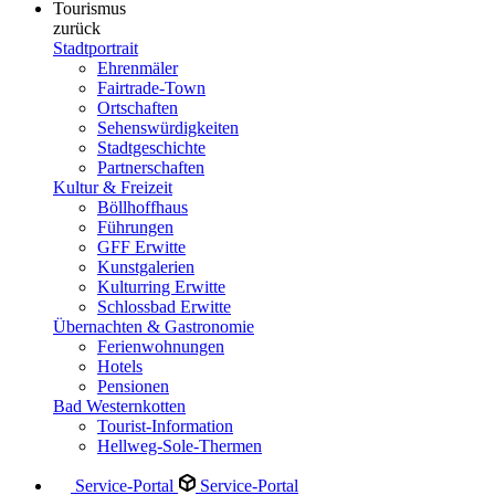
Tourismus
zurück
Stadtportrait
Ehrenmäler
Fairtrade-Town
Ortschaften
Sehenswürdigkeiten
Stadtgeschichte
Partnerschaften
Kultur & Freizeit
Böllhoffhaus
Führungen
GFF Erwitte
Kunstgalerien
Kulturring Erwitte
Schlossbad Erwitte
Übernachten & Gastronomie
Ferienwohnungen
Hotels
Pensionen
Bad Westernkotten
Tourist-Information
Hellweg-Sole-Thermen
Service-Portal
Service-Portal