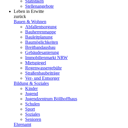
Statistiken
Stellenangebote
Leben in Erwitte
zurück
Bauen & Wohnen
Abfallentsorgung
Bauherrenmappe
Bauleitplanung
Baumöglichkeiten
Breitbandausbau
Gebäudesanierung
Immobilienmarkt NRW
Mietspiegel
Regenwassergebühr
Straßenbaubeiträge
Ver- und Entsorger
Bildung & Soziales
Kinder
Jugend
Jugendzentrum Böllhoffhaus
Schulen
Sport
Soziales
Senioren
Ehrenamt