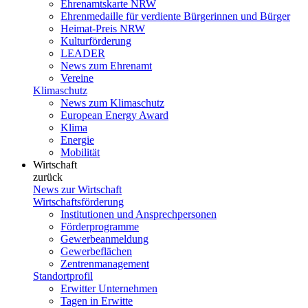
Ehrenamtskarte NRW
Ehrenmedaille für verdiente Bürgerinnen und Bürger
Heimat-Preis NRW
Kulturförderung
LEADER
News zum Ehrenamt
Vereine
Klimaschutz
News zum Klimaschutz
European Energy Award
Klima
Energie
Mobilität
Wirtschaft
zurück
News zur Wirtschaft
Wirtschaftsförderung
Institutionen und Ansprechpersonen
Förderprogramme
Gewerbeanmeldung
Gewerbeflächen
Zentrenmanagement
Standortprofil
Erwitter Unternehmen
Tagen in Erwitte