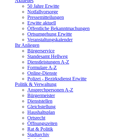
Aktuelles
50 Jahre Erwitte
Notfallvorsorge
Pressemitteilungen
Erwitte aktuell
Öffentliche Bekanntmachungen
Ortsumgehung Erwitte
Veranstaltungskalender
Ihr Anliegen
Bürgerservice
Standesamt Hellweg
Dienstleistungen A-Z
Formulare A-Z
Online-Dienste
Polizei - Bezirksdienst Erwitte
Politik & Verwaltung
Ansprechpersonen A-Z
Bürgermeister
Dienststellen
Gleichstellung
Haushaltsplan
Ortsrecht
Öffnungszeiten
Rat & Politik
Stadtarchiv