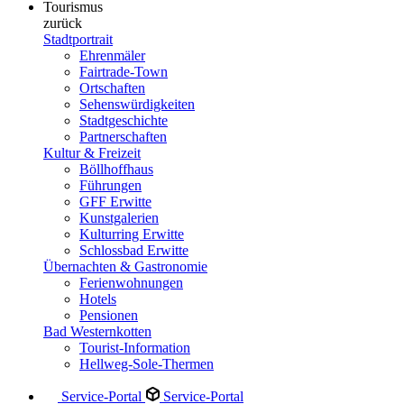
Tourismus
zurück
Stadtportrait
Ehrenmäler
Fairtrade-Town
Ortschaften
Sehenswürdigkeiten
Stadtgeschichte
Partnerschaften
Kultur & Freizeit
Böllhoffhaus
Führungen
GFF Erwitte
Kunstgalerien
Kulturring Erwitte
Schlossbad Erwitte
Übernachten & Gastronomie
Ferienwohnungen
Hotels
Pensionen
Bad Westernkotten
Tourist-Information
Hellweg-Sole-Thermen
Service-Portal
Service-Portal