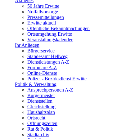
Aktuelles
50 Jahre Erwitte
Notfallvorsorge
Pressemitteilungen
Erwitte aktuell
Öffentliche Bekanntmachungen
Ortsumgehung Erwitte
Veranstaltungskalender
Ihr Anliegen
Bürgerservice
Standesamt Hellweg
Dienstleistungen A-Z
Formulare A-Z
Online-Dienste
Polizei - Bezirksdienst Erwitte
Politik & Verwaltung
Ansprechpersonen A-Z
Bürgermeister
Dienststellen
Gleichstellung
Haushaltsplan
Ortsrecht
Öffnungszeiten
Rat & Politik
Stadtarchiv