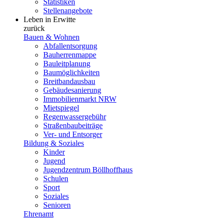
Statistiken
Stellenangebote
Leben in Erwitte
zurück
Bauen & Wohnen
Abfallentsorgung
Bauherrenmappe
Bauleitplanung
Baumöglichkeiten
Breitbandausbau
Gebäudesanierung
Immobilienmarkt NRW
Mietspiegel
Regenwassergebühr
Straßenbaubeiträge
Ver- und Entsorger
Bildung & Soziales
Kinder
Jugend
Jugendzentrum Böllhoffhaus
Schulen
Sport
Soziales
Senioren
Ehrenamt