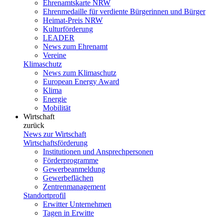
Ehrenamtskarte NRW
Ehrenmedaille für verdiente Bürgerinnen und Bürger
Heimat-Preis NRW
Kulturförderung
LEADER
News zum Ehrenamt
Vereine
Klimaschutz
News zum Klimaschutz
European Energy Award
Klima
Energie
Mobilität
Wirtschaft
zurück
News zur Wirtschaft
Wirtschaftsförderung
Institutionen und Ansprechpersonen
Förderprogramme
Gewerbeanmeldung
Gewerbeflächen
Zentrenmanagement
Standortprofil
Erwitter Unternehmen
Tagen in Erwitte