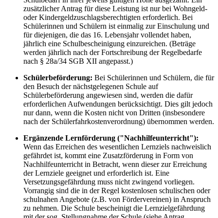
zusätzlicher Antrag für diese Leistung ist nur bei Wohngeld-
oder Kindergeldzuschlagsberechtigten erforderlich. Bei
Schülerinnen und Schülern ist einmalig zur Einschulung und
für diejenigen, die das 16. Lebensjahr vollendet haben,
jährlich eine Schulbescheinigung einzureichen. (Beträge
werden jährlich nach der Fortschreibung der Regelbedarfe
nach § 28a/34 SGB XII angepasst.)
Schülerbeförderung:
Bei Schülerinnen und Schülern, die für
den Besuch der nächstgelegenen Schule auf
Schülerbeförderung angewiesen sind, werden die dafür
erforderlichen Aufwendungen berücksichtigt. Dies gilt jedoch
nur dann, wenn die Kosten nicht von Dritten (insbesondere
nach der Schülerfahrkostenverordnung) übernommen werden.
Ergänzende Lernförderung ("Nachhilfeunterricht"):
Wenn das Erreichen des wesentlichen Lernziels nachweislich
gefährdet ist, kommt eine Zusatzförderung in Form von
Nachhilfeunterricht in Betracht, wenn dieser zur Erreichung
der Lernziele geeignet und erforderlich ist. Eine
Versetzungsgefährdung muss nicht zwingend vorliegen.
Vorrangig sind die in der Regel kostenlosen schulischen oder
schulnahen Angebote (z.B. von Fördervereinen) in Anspruch
zu nehmen. Die Schule bescheinigt die Lernzielgefährdung
mit der sog. Stellungnahme der Schule (siehe Antrag