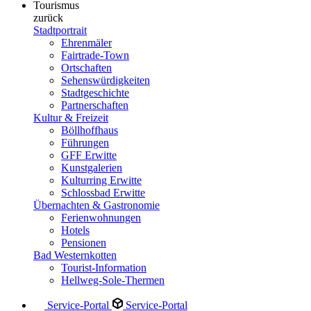
Tourismus
zurück
Stadtportrait
Ehrenmäler
Fairtrade-Town
Ortschaften
Sehenswürdigkeiten
Stadtgeschichte
Partnerschaften
Kultur & Freizeit
Böllhoffhaus
Führungen
GFF Erwitte
Kunstgalerien
Kulturring Erwitte
Schlossbad Erwitte
Übernachten & Gastronomie
Ferienwohnungen
Hotels
Pensionen
Bad Westernkotten
Tourist-Information
Hellweg-Sole-Thermen
Service-Portal
Service-Portal