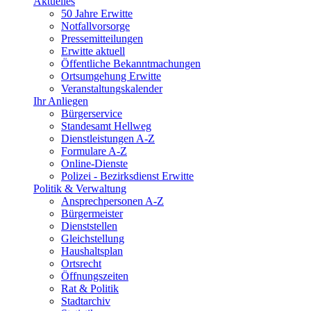
Aktuelles
50 Jahre Erwitte
Notfallvorsorge
Pressemitteilungen
Erwitte aktuell
Öffentliche Bekanntmachungen
Ortsumgehung Erwitte
Veranstaltungskalender
Ihr Anliegen
Bürgerservice
Standesamt Hellweg
Dienstleistungen A-Z
Formulare A-Z
Online-Dienste
Polizei - Bezirksdienst Erwitte
Politik & Verwaltung
Ansprechpersonen A-Z
Bürgermeister
Dienststellen
Gleichstellung
Haushaltsplan
Ortsrecht
Öffnungszeiten
Rat & Politik
Stadtarchiv