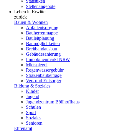
Statistiken
Stellenangebote
Leben in Erwitte
zurück
Bauen & Wohnen
Abfallentsorgung
Bauherrenmappe
Bauleitplanung
Baumöglichkeiten
Breitbandausbau
Gebäudesanierung
Immobilienmarkt NRW
Mietspiegel
Regenwassergebühr
Straßenbaubeiträge
Ver- und Entsorger
Bildung & Soziales
Kinder
Jugend
Jugendzentrum Böllhoffhaus
Schulen
Sport
Soziales
Senioren
Ehrenamt