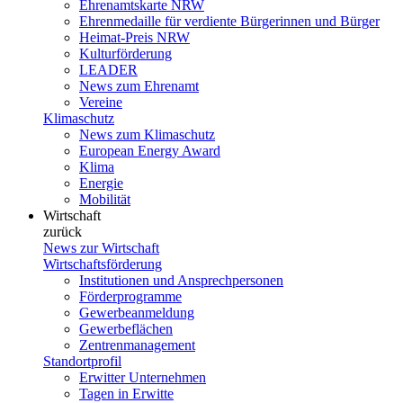
Ehrenamtskarte NRW
Ehrenmedaille für verdiente Bürgerinnen und Bürger
Heimat-Preis NRW
Kulturförderung
LEADER
News zum Ehrenamt
Vereine
Klimaschutz
News zum Klimaschutz
European Energy Award
Klima
Energie
Mobilität
Wirtschaft
zurück
News zur Wirtschaft
Wirtschaftsförderung
Institutionen und Ansprechpersonen
Förderprogramme
Gewerbeanmeldung
Gewerbeflächen
Zentrenmanagement
Standortprofil
Erwitter Unternehmen
Tagen in Erwitte