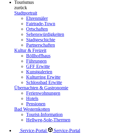
Tourismus
zurück
Stadtportrait
Ehrenmäler
Fairtrade-Town
Ortschaften
Sehenswürdigkeiten
Stadtgeschichte
Partnerschaften
Kultur & Freizeit
Böllhoffhaus
Führungen
GFF Erwitte
Kunstgalerien
Kulturring Erwitte
Schlossbad Erwitte
Übernachten & Gastronomie
Ferienwohnungen
Hotels
Pensionen
Bad Westernkotten
Tourist-Information
Hellweg-Sole-Thermen
Service-Portal
Service-Portal