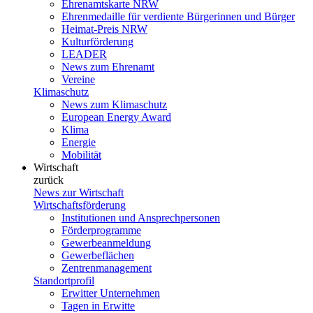
Ehrenamtskarte NRW
Ehrenmedaille für verdiente Bürgerinnen und Bürger
Heimat-Preis NRW
Kulturförderung
LEADER
News zum Ehrenamt
Vereine
Klimaschutz
News zum Klimaschutz
European Energy Award
Klima
Energie
Mobilität
Wirtschaft
zurück
News zur Wirtschaft
Wirtschaftsförderung
Institutionen und Ansprechpersonen
Förderprogramme
Gewerbeanmeldung
Gewerbeflächen
Zentrenmanagement
Standortprofil
Erwitter Unternehmen
Tagen in Erwitte