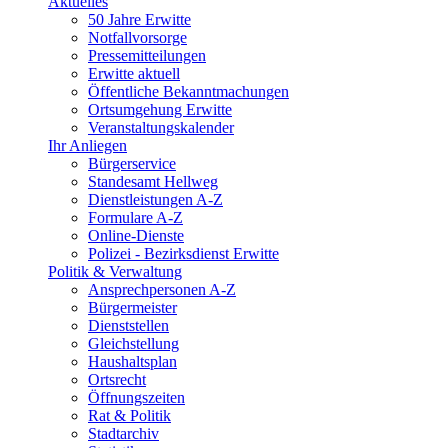
Aktuelles
50 Jahre Erwitte
Notfallvorsorge
Pressemitteilungen
Erwitte aktuell
Öffentliche Bekanntmachungen
Ortsumgehung Erwitte
Veranstaltungskalender
Ihr Anliegen
Bürgerservice
Standesamt Hellweg
Dienstleistungen A-Z
Formulare A-Z
Online-Dienste
Polizei - Bezirksdienst Erwitte
Politik & Verwaltung
Ansprechpersonen A-Z
Bürgermeister
Dienststellen
Gleichstellung
Haushaltsplan
Ortsrecht
Öffnungszeiten
Rat & Politik
Stadtarchiv