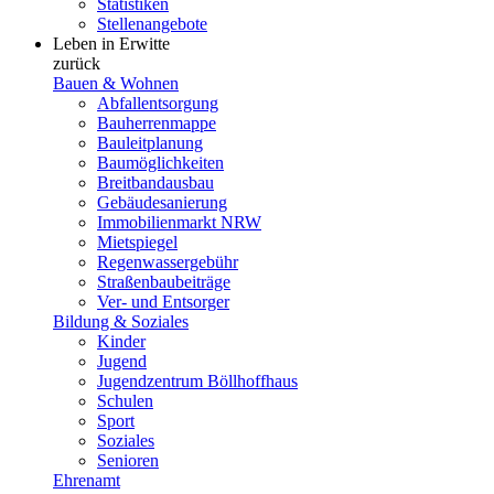
Statistiken
Stellenangebote
Leben in Erwitte
zurück
Bauen & Wohnen
Abfallentsorgung
Bauherrenmappe
Bauleitplanung
Baumöglichkeiten
Breitbandausbau
Gebäudesanierung
Immobilienmarkt NRW
Mietspiegel
Regenwassergebühr
Straßenbaubeiträge
Ver- und Entsorger
Bildung & Soziales
Kinder
Jugend
Jugendzentrum Böllhoffhaus
Schulen
Sport
Soziales
Senioren
Ehrenamt