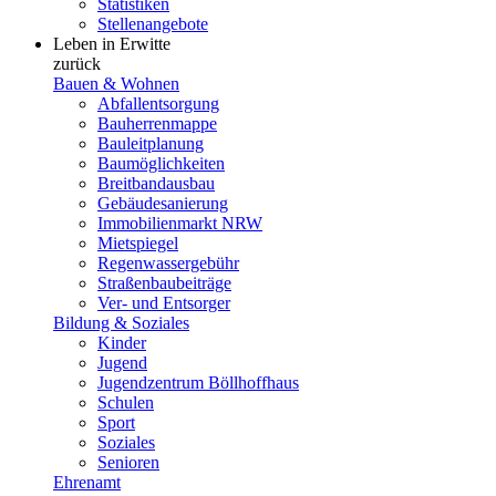
Statistiken
Stellenangebote
Leben in Erwitte
zurück
Bauen & Wohnen
Abfallentsorgung
Bauherrenmappe
Bauleitplanung
Baumöglichkeiten
Breitbandausbau
Gebäudesanierung
Immobilienmarkt NRW
Mietspiegel
Regenwassergebühr
Straßenbaubeiträge
Ver- und Entsorger
Bildung & Soziales
Kinder
Jugend
Jugendzentrum Böllhoffhaus
Schulen
Sport
Soziales
Senioren
Ehrenamt