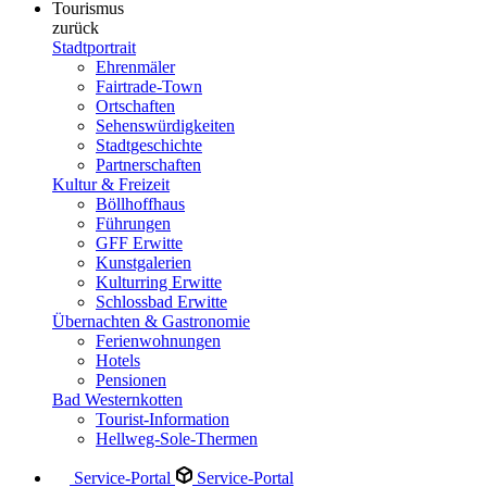
Tourismus
zurück
Stadtportrait
Ehrenmäler
Fairtrade-Town
Ortschaften
Sehenswürdigkeiten
Stadtgeschichte
Partnerschaften
Kultur & Freizeit
Böllhoffhaus
Führungen
GFF Erwitte
Kunstgalerien
Kulturring Erwitte
Schlossbad Erwitte
Übernachten & Gastronomie
Ferienwohnungen
Hotels
Pensionen
Bad Westernkotten
Tourist-Information
Hellweg-Sole-Thermen
Service-Portal
Service-Portal