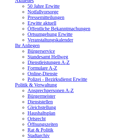
Aktuelles
50 Jahre Erwitte
Notfallvorsorge
Pressemitteilungen
Erwitte aktuell
Öffentliche Bekanntmachungen
Ortsumgehung Erwitte
Veranstaltungskalender
Ihr Anliegen
Bürgerservice
Standesamt Hellweg
Dienstleistungen A-Z
Formulare A-Z
Online-Dienste
Polizei - Bezirksdienst Erwitte
Politik & Verwaltung
Ansprechpersonen A-Z
Bürgermeister
Dienststellen
Gleichstellung
Haushaltsplan
Ortsrecht
Öffnungszeiten
Rat & Politik
Stadtarchiv