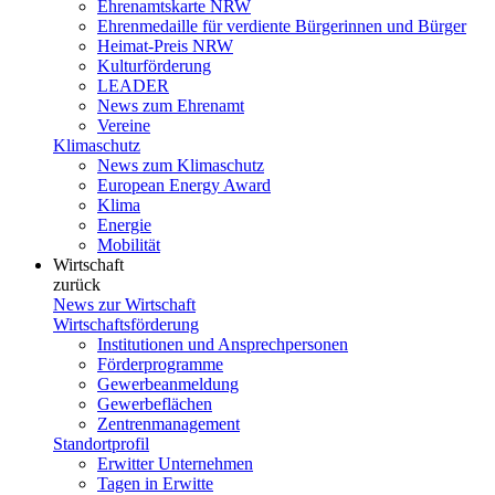
Ehrenamtskarte NRW
Ehrenmedaille für verdiente Bürgerinnen und Bürger
Heimat-Preis NRW
Kulturförderung
LEADER
News zum Ehrenamt
Vereine
Klimaschutz
News zum Klimaschutz
European Energy Award
Klima
Energie
Mobilität
Wirtschaft
zurück
News zur Wirtschaft
Wirtschaftsförderung
Institutionen und Ansprechpersonen
Förderprogramme
Gewerbeanmeldung
Gewerbeflächen
Zentrenmanagement
Standortprofil
Erwitter Unternehmen
Tagen in Erwitte