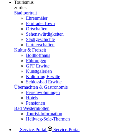
Tourismus
zurück
Stadtportrait
Ehrenmäler
Fairtrade-Town
Ortschaften
Sehenswürdigkeiten
Stadtgeschichte
Partnerschaften
Kultur & Freizeit
Böllhoffhaus
Führungen
GFF Erwitte
Kunstgalerien
Kulturring Erwitte
Schlossbad Erwitte
Übernachten & Gastronomie
Ferienwohnungen
Hotels
Pensionen
Bad Westernkotten
Tourist-Information
Hellweg-Sole-Thermen
Service-Portal
Service-Portal