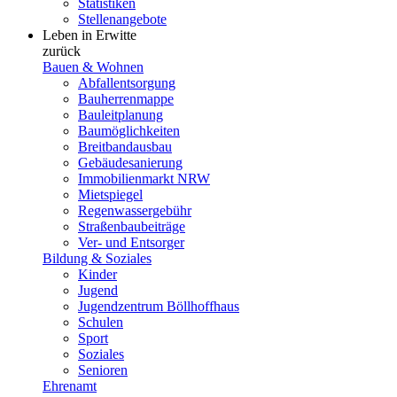
Statistiken
Stellenangebote
Leben in Erwitte
zurück
Bauen & Wohnen
Abfallentsorgung
Bauherrenmappe
Bauleitplanung
Baumöglichkeiten
Breitbandausbau
Gebäudesanierung
Immobilienmarkt NRW
Mietspiegel
Regenwassergebühr
Straßenbaubeiträge
Ver- und Entsorger
Bildung & Soziales
Kinder
Jugend
Jugendzentrum Böllhoffhaus
Schulen
Sport
Soziales
Senioren
Ehrenamt