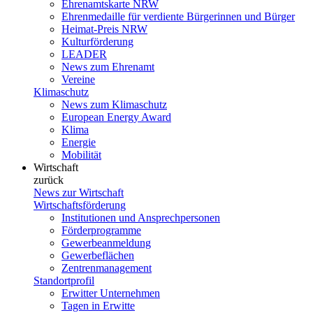
Ehrenamtskarte NRW
Ehrenmedaille für verdiente Bürgerinnen und Bürger
Heimat-Preis NRW
Kulturförderung
LEADER
News zum Ehrenamt
Vereine
Klimaschutz
News zum Klimaschutz
European Energy Award
Klima
Energie
Mobilität
Wirtschaft
zurück
News zur Wirtschaft
Wirtschaftsförderung
Institutionen und Ansprechpersonen
Förderprogramme
Gewerbeanmeldung
Gewerbeflächen
Zentrenmanagement
Standortprofil
Erwitter Unternehmen
Tagen in Erwitte