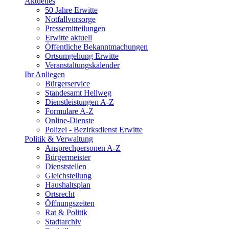
Aktuelles
50 Jahre Erwitte
Notfallvorsorge
Pressemitteilungen
Erwitte aktuell
Öffentliche Bekanntmachungen
Ortsumgehung Erwitte
Veranstaltungskalender
Ihr Anliegen
Bürgerservice
Standesamt Hellweg
Dienstleistungen A-Z
Formulare A-Z
Online-Dienste
Polizei - Bezirksdienst Erwitte
Politik & Verwaltung
Ansprechpersonen A-Z
Bürgermeister
Dienststellen
Gleichstellung
Haushaltsplan
Ortsrecht
Öffnungszeiten
Rat & Politik
Stadtarchiv