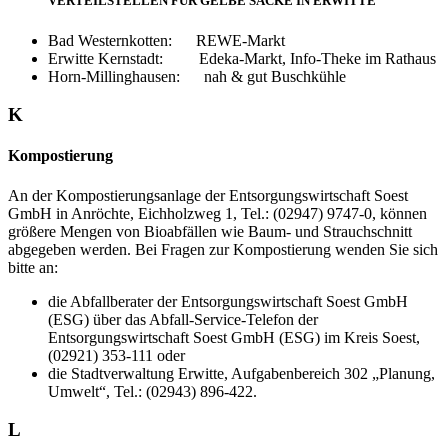
VERTEILSTELLEN FÜR GELBE SÄCKE IN ERWITTE
Bad Westernkotten: REWE-Markt
Erwitte Kernstadt: Edeka-Markt, Info-Theke im Rathaus
Horn-Millinghausen: nah & gut Buschkühle
K
Kompostierung
An der Kompostierungsanlage der Entsorgungswirtschaft Soest
GmbH in Anröchte, Eichholzweg 1, Tel.: (02947) 9747-0, können
größere Mengen von Bioabfällen wie Baum- und Strauchschnitt
abgegeben werden. Bei Fragen zur Kompostierung wenden Sie sich
bitte an:
die Abfallberater der Entsorgungswirtschaft Soest GmbH
(ESG) über das Abfall-Service-Telefon der
Entsorgungswirtschaft Soest GmbH (ESG) im Kreis Soest,
(02921) 353-111 oder
die Stadtverwaltung Erwitte, Aufgabenbereich 302 „Planung,
Umwelt“, Tel.: (02943) 896-422.
L