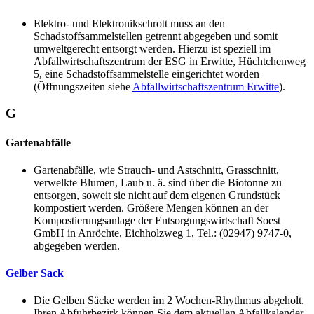
Elektro- und Elektronikschrott muss an den
Schadstoffsammelstellen getrennt abgegeben und somit
umweltgerecht entsorgt werden. Hierzu ist speziell im
Abfallwirtschaftszentrum der ESG in Erwitte, Hüchtchenweg
5, eine Schadstoffsammelstelle eingerichtet worden
(Öffnungszeiten siehe
Abfallwirtschaftszentrum Erwitte
).
G
Gartenabfälle
Gartenabfälle, wie Strauch- und Astschnitt, Grasschnitt,
verwelkte Blumen, Laub u. ä. sind über die Biotonne zu
entsorgen, soweit sie nicht auf dem eigenen Grundstück
kompostiert werden. Größere Mengen können an der
Kompostierungsanlage der Entsorgungswirtschaft Soest
GmbH in Anröchte, Eichholzweg 1, Tel.: (02947) 9747-0,
abgegeben werden.
Gelber Sack
Die Gelben Säcke werden im 2 Wochen-Rhythmus abgeholt.
Ihren Abfuhrbezirk können Sie dem aktuellen Abfallkalender