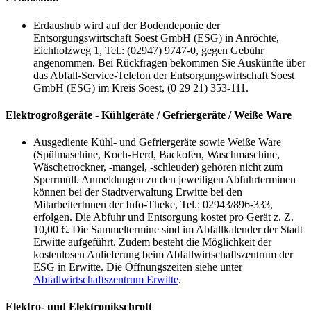
Erdaushub wird auf der Bodendeponie der
Entsorgungswirtschaft Soest GmbH (ESG) in Anröchte,
Eichholzweg 1, Tel.: (02947) 9747-0, gegen Gebühr
angenommen. Bei Rückfragen bekommen Sie Auskünfte über
das Abfall-Service-Telefon der Entsorgungswirtschaft Soest
GmbH (ESG) im Kreis Soest, (0 29 21) 353-111.
Elektrogroßgeräte - Kühlgeräte / Gefriergeräte / Weiße Ware
Ausgediente Kühl- und Gefriergeräte sowie Weiße Ware
(Spülmaschine, Koch-Herd, Backofen, Waschmaschine,
Wäschetrockner, -mangel, -schleuder) gehören nicht zum
Sperrmüll. Anmeldungen zu den jeweiligen Abfuhrterminen
können bei der Stadtverwaltung Erwitte bei den
MitarbeiterInnen der Info-Theke, Tel.: 02943/896-333,
erfolgen. Die Abfuhr und Entsorgung kostet pro Gerät z. Z.
10,00 €. Die Sammeltermine sind im Abfallkalender der Stadt
Erwitte aufgeführt. Zudem besteht die Möglichkeit der
kostenlosen Anlieferung beim Abfallwirtschaftszentrum der
ESG in Erwitte. Die Öffnungszeiten siehe unter
Abfallwirtschaftszentrum Erwitte
.
Elektro- und Elektronikschrott