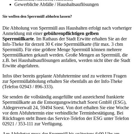
Gewerbliche Abfälle / Haushaltsauflösungen
Sie wollen den Sperrmüll abholen lassen?
Die Abholung von Sperrmüll aus Haushalten erfolgt nach vorheriger
Anmeldung mit einer
gebührenpflichtigen gelben
Sperrmüllkarte
. Im Rathaus der Stadt Erwitte erhalten Sie an der
Info-Theke für derzeit 30 € eine Sperrmüllkarte (für max. 3 cbm
Sperrmüll). Für eine größere Menge Sperrmüll können mehrere
Sperrmüllkarten gekauft werden. Große Mengen an Sperrmüll, die
z.B. bei Haushaltsauflösungen anfallen, werden nicht über die Stadt
Erwitte abgefahren.
Infos über bereits geplante Abfuhrtermine und zu weiteren Fragen
zur Sperrmüllabholung erhalten Sie ebenfalls an der Info-Theke
(Telefon 02943 / 896-333).
Sie senden die vollständig ausgefüllte und ausreichend frankierte
Sperrmüllkarte an die Entsorgungswirtschaft Soest GmbH (ESG),
Aldegreverwall 24, 59494 Soest. Von dort erhalten Sie eine Woche
vor dem Abfuhrtermin eine verbindliche Terminbestätigung. Bei
Rückfragen steht Ihnen das Service-Telefon der ESG unter Telefon
02921 / 353-111 zur Verfügung.
Am Abfuhrtag muss der Sperrmüll bis spätestens 6:00 Uhr am