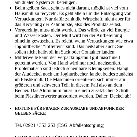
am dualen System zu beteiligen.
Beim gelben Sack geht es nicht darum, möglichst viel vom
Hausmüll zu recyceln. Es geht allein um die Entsorgung von
Verpackungen. Nur dafür zahlt die Wirtschaft, nicht aber für
das Recycling der Zahnbürste, also des Produkts selbst.
Vorgereinigt muss nicht werden. Das würde zu viel Energie
und Wasser kosten. Der Müll wird bei der Aufbereitung
ohnehin gewaschen. Es reicht, wenn Verpackungen wie etwa
Joghurtbecher "löffelrein" sind. Das heißt aber auch: Sie
sollen nicht halbvoll im Sack oder Container landen.
Mittlerweile kann der Verpackungsmüll gut maschinell
getrennt werden. Von Hand wird nur noch nachsortiert.
Problematisch sind jedoch scheinbare Kleinigkeiten: Hängt
der Aludeckel noch am Joghurtbecher, landet beides zunächst
im Plastikmüll. Die Maschinen orientieren sich immer am
größeren und schweren Teil, in diesem Fall also an dem
Becher. Das Aluminium muss in einem zusätzlichen Schritt
beim Plastikverwerter aussortiert werden. Daher: Deckel ab!
HOTLINE FÜR FRAGEN ZUR AUSGABE UND ABFUHR DER
GELBEN SÄCKE
Tel. 02921 / 353-253 (ESG-Abfallentsorgung)