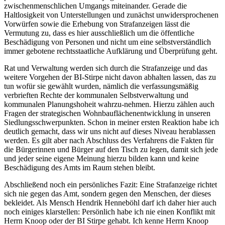
zwischenmenschlichen Umgangs miteinander. Gerade die
Haltlosigkeit von Unterstellungen und zunächst unwidersprochenen
Vorwürfen sowie die Erhebung von Strafanzeigen lässt die
Vermutung zu, dass es hier ausschließlich um die öffentliche
Beschädigung von Personen und nicht um eine selbstverständlich
immer gebotene rechtsstaatliche Aufklärung und Überprüfung geht.
Rat und Verwaltung werden sich durch die Strafanzeige und das
weitere Vorgehen der BI-Stirpe nicht davon abhalten lassen, das zu
tun wofür sie gewählt wurden, nämlich die verfassungsmäßig
verbrieften Rechte der kommunalen Selbstverwaltung und
kommunalen Planungshoheit wahrzu-nehmen. Hierzu zählen auch
Fragen der strategischen Wohnbauflächenentwicklung in unseren
Siedlungsschwerpunkten. Schon in meiner ersten Reaktion habe ich
deutlich gemacht, dass wir uns nicht auf dieses Niveau herablassen
werden. Es gilt aber nach Abschluss des Verfahrens die Fakten für
die Bürgerinnen und Bürger auf den Tisch zu legen, damit sich jede
und jeder seine eigene Meinung hierzu bilden kann und keine
Beschädigung des Amts im Raum stehen bleibt.
Abschließend noch ein persönliches Fazit: Eine Strafanzeige richtet
sich nie gegen das Amt, sondern gegen den Menschen, der dieses
bekleidet. Als Mensch Hendrik Henneböhl darf ich daher hier auch
noch einiges klarstellen: Persönlich habe ich nie einen Konflikt mit
Herrn Knoop oder der BI Stirpe gehabt. Ich kenne Herrn Knoop