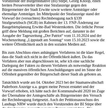
Vorsitzende der Bürgerinitiative (BI) Stirpe, Georg Knoop, einen
breiten Presseverteiler über eine Strafanzeige gegen den
Bürgermeister der Stadt Erwitte sowie weitere Amtsträger oder
ehemalige Amtsträger. Im Mittelpunkt der Strafanzeige stand der
Vorwurf der (versuchten) Rechtsbeugung nach §339
Strafgesetzbuch (StGB) im Rahmen der 13. FNP-Änderung zur
Baugebietsplanung Erwitte-Bad Westernkotten. Die örtliche Presse
griff diese Meldung mit großen Berichten auf, darunter in der
Ausgabe der Tageszeitung „Der Patriot“ vom 11.10.2024 und der
Wochenzeitung „Lippstadt am Sonntag“ vom 15.10.2023 sowie die
weitere Öffentlichkeit auch in den sozialen Medien auf.
Bis zum Abschluss eines anhängigen Verfahrens ist die klare Regel,
dass die Stadt sich nicht in der Öffentlichkeit äußert. Da das
Verfahren aber nun abgeschlossen ist, sehe ich eine sachliche
Darlegung der Fakten zu diesem Verfahren als notwendige Reaktion
auf die massiven öffentlichen Anschuldigungen und im Sinne der
Offenheit gegenüber der Bürgerschaft dieser Stadt als geboten an.
Tatsächlich wurde am 04. Oktober 2023 bei der Staatsanwaltschaft
Paderborn Anzeige u.a. gegen meine Person erstattet und der
Vorwurf erhoben, ich hätte nach der Kommunalwahl 2020 im Zuge
der Übernahme der Amtsgeschäfte als Bürgermeister den Versuch
der Rechtsbeugung fortgesetzt. Auch der Petitionsausschuss des
Landtags NRW wurde durch den Vorsitzenden der BI Stirpe über