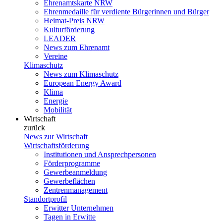
Ehrenamtskarte NRW
Ehrenmedaille für verdiente Bürgerinnen und Bürger
Heimat-Preis NRW
Kulturförderung
LEADER
News zum Ehrenamt
Vereine
Klimaschutz
News zum Klimaschutz
European Energy Award
Klima
Energie
Mobilität
Wirtschaft
zurück
News zur Wirtschaft
Wirtschaftsförderung
Institutionen und Ansprechpersonen
Förderprogramme
Gewerbeanmeldung
Gewerbeflächen
Zentrenmanagement
Standortprofil
Erwitter Unternehmen
Tagen in Erwitte