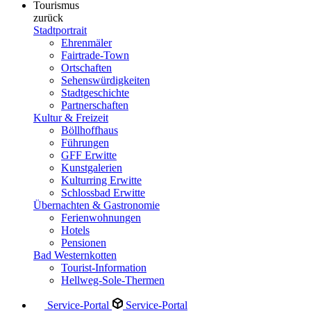
Tourismus
zurück
Stadtportrait
Ehrenmäler
Fairtrade-Town
Ortschaften
Sehenswürdigkeiten
Stadtgeschichte
Partnerschaften
Kultur & Freizeit
Böllhoffhaus
Führungen
GFF Erwitte
Kunstgalerien
Kulturring Erwitte
Schlossbad Erwitte
Übernachten & Gastronomie
Ferienwohnungen
Hotels
Pensionen
Bad Westernkotten
Tourist-Information
Hellweg-Sole-Thermen
Service-Portal
Service-Portal