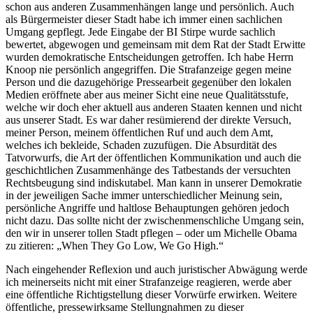
schon aus anderen Zusammenhängen lange und persönlich. Auch
als Bürgermeister dieser Stadt habe ich immer einen sachlichen
Umgang gepflegt. Jede Eingabe der BI Stirpe wurde sachlich
bewertet, abgewogen und gemeinsam mit dem Rat der Stadt Erwitte
wurden demokratische Entscheidungen getroffen. Ich habe Herrn
Knoop nie persönlich angegriffen. Die Strafanzeige gegen meine
Person und die dazugehörige Pressearbeit gegenüber den lokalen
Medien eröffnete aber aus meiner Sicht eine neue Qualitätsstufe,
welche wir doch eher aktuell aus anderen Staaten kennen und nicht
aus unserer Stadt. Es war daher resümierend der direkte Versuch,
meiner Person, meinem öffentlichen Ruf und auch dem Amt,
welches ich bekleide, Schaden zuzufügen. Die Absurdität des
Tatvorwurfs, die Art der öffentlichen Kommunikation und auch die
geschichtlichen Zusammenhänge des Tatbestands der versuchten
Rechtsbeugung sind indiskutabel. Man kann in unserer Demokratie
in der jeweiligen Sache immer unterschiedlicher Meinung sein,
persönliche Angriffe und haltlose Behauptungen gehören jedoch
nicht dazu. Das sollte nicht der zwischenmenschliche Umgang sein,
den wir in unserer tollen Stadt pflegen – oder um Michelle Obama
zu zitieren: „When They Go Low, We Go High.“
Nach eingehender Reflexion und auch juristischer Abwägung werde
ich meinerseits nicht mit einer Strafanzeige reagieren, werde aber
eine öffentliche Richtigstellung dieser Vorwürfe erwirken. Weitere
öffentliche, pressewirksame Stellungnahmen zu dieser