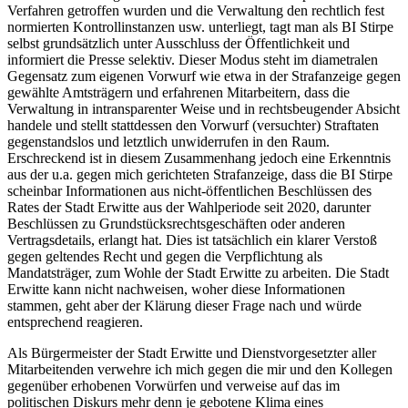
Verfahren getroffen wurden und die Verwaltung den rechtlich fest
normierten Kontrollinstanzen usw. unterliegt, tagt man als BI Stirpe
selbst grundsätzlich unter Ausschluss der Öffentlichkeit und
informiert die Presse selektiv. Dieser Modus steht im diametralen
Gegensatz zum eigenen Vorwurf wie etwa in der Strafanzeige gegen
gewählte Amtsträgern und erfahrenen Mitarbeitern, dass die
Verwaltung in intransparenter Weise und in rechtsbeugender Absicht
handele und stellt stattdessen den Vorwurf (versuchter) Straftaten
gegenstandslos und letztlich unwiderrufen in den Raum.
Erschreckend ist in diesem Zusammenhang jedoch eine Erkenntnis
aus der u.a. gegen mich gerichteten Strafanzeige, dass die BI Stirpe
scheinbar Informationen aus nicht-öffentlichen Beschlüssen des
Rates der Stadt Erwitte aus der Wahlperiode seit 2020, darunter
Beschlüssen zu Grundstücksrechtsgeschäften oder anderen
Vertragsdetails, erlangt hat. Dies ist tatsächlich ein klarer Verstoß
gegen geltendes Recht und gegen die Verpflichtung als
Mandatsträger, zum Wohle der Stadt Erwitte zu arbeiten. Die Stadt
Erwitte kann nicht nachweisen, woher diese Informationen
stammen, geht aber der Klärung dieser Frage nach und würde
entsprechend reagieren.
Als Bürgermeister der Stadt Erwitte und Dienstvorgesetzter aller
Mitarbeitenden verwehre ich mich gegen die mir und den Kollegen
gegenüber erhobenen Vorwürfen und verweise auf das im
politischen Diskurs mehr denn je gebotene Klima eines