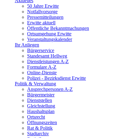
Aktuelles
50 Jahre Erwitte
Notfallvorsorge
Pressemitteilungen
Erwitte aktuell
Öffentliche Bekanntmachungen
Ortsumgehung Erwitte
Veranstaltungskalender
Ihr Anliegen
Bürgerservice
Standesamt Hellweg
Dienstleistungen A-Z
Formulare A-Z
Online-Dienste
Polizei - Bezirksdienst Erwitte
Politik & Verwaltung
Ansprechpersonen A-Z
Bürgermeister
Dienststellen
Gleichstellung
Haushaltsplan
Ortsrecht
Öffnungszeiten
Rat & Politik
Stadtarchiv