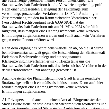
die Strafanzeige gegenüber meiner Person unterrichtet. Die
Staatsanwaltschaft Paderborn hat die Vorwürfe eingehend geprüft.
Nach einer umfassenden Darlegung der Faktenlage zum
verwaltungs-prozessualen Verfahren der 13. FNP-Änderung im
Zusammenhang mit den im Raum stehenden Vorwürfen einer
(versuchten) Rechtsbeugung nach §339 StGB hat die
Staatsanwaltschaft Paderborn mir am 01. März 2024 schriftlich
mitgeteilt, dass mangels eines Anfangsverdachts keine weiteren
Ermittlungen aufgenommen werden und somit auch kein Verfahren
gegen meine Person eröffnet wird.
Nach dem Zugang des Schreibens wartete ich ab, ob die BI Stirpe
beim Generalstaatsanwalt gegen die Entscheidung der Staatsanwalt
Paderborn Beschwerde einlegt und ein sogenanntes
Klageerzwingungsverfahren erwirkt. Hierzu teilte uns die
Staatsanwaltschaft Paderborn mit, dass kein solches Verfahren in der
dafür erforderlichen Frist anhängig geworden ist.
Auch die gegen die Planungsleitung der Stadt Erwitte gerichtete
Strafanzeige stellt sich ebenfalls als haltlos heraus. Denn auch hier
wurden mangels eines Anfangsverdachts keine weiteren
Ermittlungen aufgenommen.
Als Privatperson und auch in meinem Amt als Bürgermeister der
Stadt Erwitte stelle ich fest, dass sich wiederholt ein wortreiches und
massives Vorgehen der BI Stirpe gegen Amtsträger als sub-stanzlos