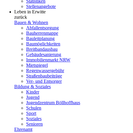
Statistiken
Stellenangebote
Leben in Erwitte
zurück
Bauen & Wohnen
Abfallentsorgung
Bauherrenmappe
Bauleitplanung
Baumöglichkeiten
Breitbandausbau
Gebäudesanierung
Immobilienmarkt NRW
Mietspiegel
Regenwassergebühr
Straßenbaubeiträge
Ver- und Entsorger
Bildung & Soziales
Kinder
Jugend
Jugendzentrum Böllhoffhaus
Schulen
Sport
Soziales
Senioren
Ehrenamt